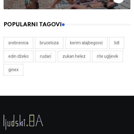
POPULARNI TAGOVI
srebrenica
bruceloza
kerim alajbegović
lidl
edin džeko
rudari
zukan helez
rite ugljevik
ginex