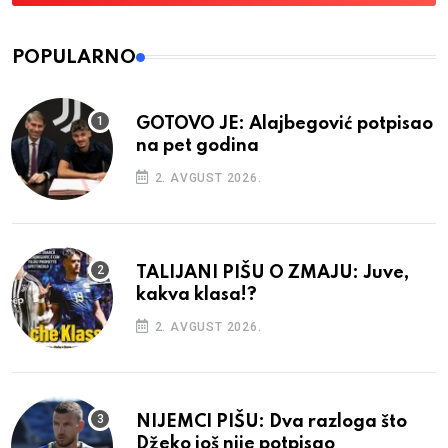
POPULARNO
GOTOVO JE: Alajbegović potpisao
na pet godina
2. AVGUST 2026.
TALIJANI PIŠU O ZMAJU: Juve,
kakva klasa!?
2. AVGUST 2026.
NIJEMCI PIŠU: Dva razloga što
Džeko još nije potpisao