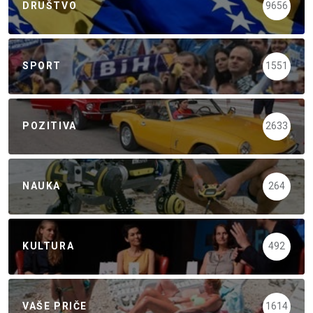
DRUŠTVO
9656
SPORT
1551
POZITIVA
2633
NAUKA
264
KULTURA
492
VAŠE PRIČE
1614