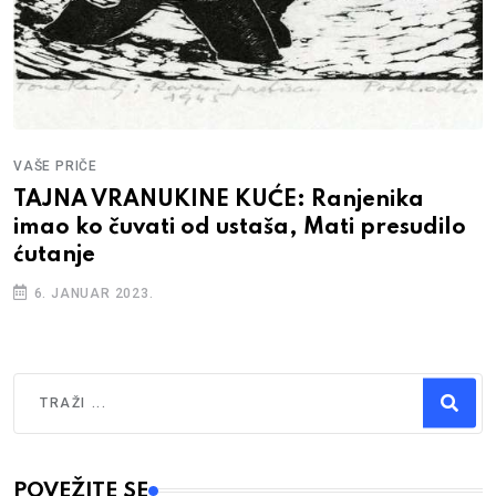
VAŠE PRIČE
TAJNA VRANUKINE KUĆE: Ranjenika
imao ko čuvati od ustaša, Mati presudilo
ćutanje
6. JANUAR 2023.
Traži
Type 2 or more characters for results.
POVEŽITE SE