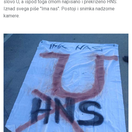
slovo U, a ispod toga crnom napisano i prekriženo HNS.
Iznad svega piše "Ima nas". Postoji i snimka nadzorne
kamere.