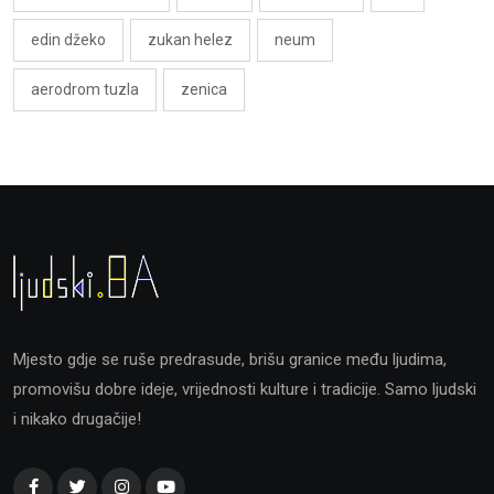
edin džeko
zukan helez
neum
aerodrom tuzla
zenica
Mjesto gdje se ruše predrasude, brišu granice među ljudima,
promovišu dobre ideje, vrijednosti kulture i tradicije. Samo ljudski
i nikako drugačije!