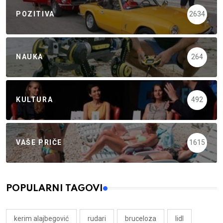
POZITIVA
2634
NAUKA
264
KULTURA
492
VAŠE PRIČE
1615
POPULARNI TAGOVI
kerim alajbegović
rudari
bruceloza
lidl