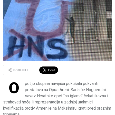
PODIJELI
O
pet je skupina navijača pokušala pokvariti
predstavu na Opus Areni. Sada će Nogoemtni
savez Hrvatske opet "na iglama" čekati kaznu i
strahovati hoće li reprezentacija u zadnjoj utakmici
kvalifikacija protiv Armenije na Maksimiru igrati pred praznim
tribinama.