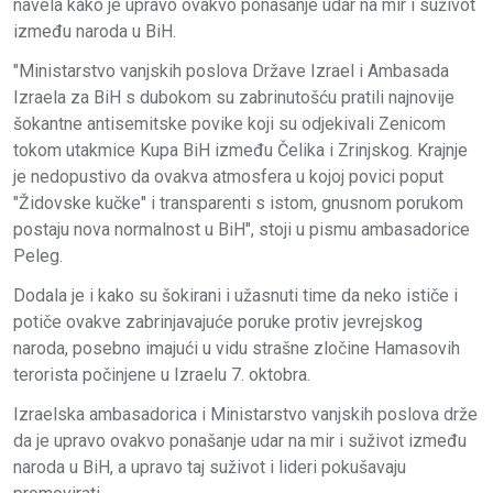
navela kako je upravo ovakvo ponašanje udar na mir i suživot
između naroda u BiH.
"Ministarstvo vanjskih poslova Države Izrael i Ambasada
Izraela za BiH s dubokom su zabrinutošću pratili najnovije
šokantne antisemitske povike koji su odjekivali Zenicom
tokom utakmice Kupa BiH između Čelika i Zrinjskog. Krajnje
je nedopustivo da ovakva atmosfera u kojoj povici poput
"Židovske kučke" i transparenti s istom, gnusnom porukom
postaju nova normalnost u BiH", stoji u pismu ambasadorice
Peleg.
Dodala je i kako su šokirani i užasnuti time da neko ističe i
potiče ovakve zabrinjavajuće poruke protiv jevrejskog
naroda, posebno imajući u vidu strašne zločine Hamasovih
terorista počinjene u Izraelu 7. oktobra.
Izraelska ambasadorica i Ministarstvo vanjskih poslova drže
da je upravo ovakvo ponašanje udar na mir i suživot između
naroda u BiH, a upravo taj suživot i lideri pokušavaju