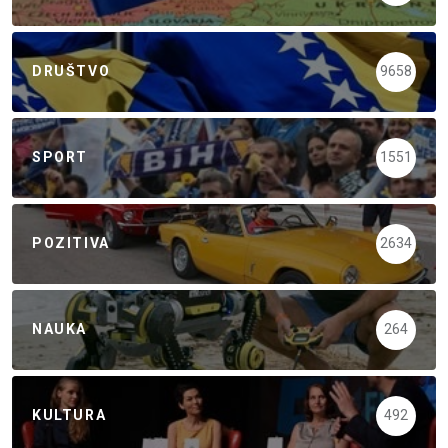
DRUŠTVO
9658
SPORT
1551
POZITIVA
2634
NAUKA
264
KULTURA
492