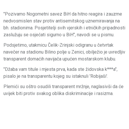
"Pozivamo Nogometni savez BiH da hitno reagira i zauzme
nedvosmislen stav protiv antisemitskog uznemiravanja na
bh. stadionima. Posjetitelji svih vjerskih i etničkih pripadnosti
zaslužuju se osjećati sigurno u BiH", navodi se u pismu.
Podsjetimo, utakmicu Čelik-Zrinjski odigranu u četvrtak
navečer na stadionu Bilino polje u Zenici, obilježio je uvredljiv
transparent domaćih navijača upućen mostarskom klubu.
"Džaba vam titule i mjesta prva, kada ste židovska k***a",
pisalo je na transparentu kojeg su istaknuli 'Robijaši'.
Plemići su oštro osudili transparent mržnje, naglasivši da će
uvijek biti protiv svakog oblika diskriminacije i rasizma.