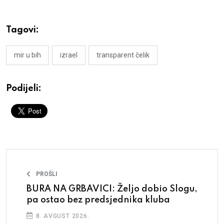
Tagovi:
mir u bih
izrael
transparent čelik
Podijeli:
PROŠLI
BURA NA GRBAVICI: Željo dobio Slogu,
pa ostao bez predsjednika kluba
8. AVGUST 2026.