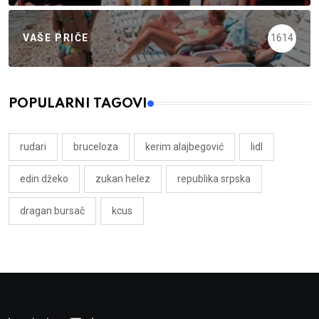
VAŠE PRIČE
1614
POPULARNI TAGOVI
rudari
bruceloza
kerim alajbegović
lidl
edin džeko
zukan helez
republika srpska
dragan bursač
kcus