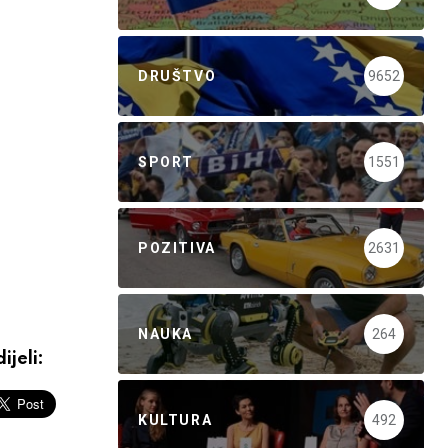
DRUŠTVO
9652
SPORT
1551
POZITIVA
2631
NAUKA
264
ijeli:
KULTURA
492