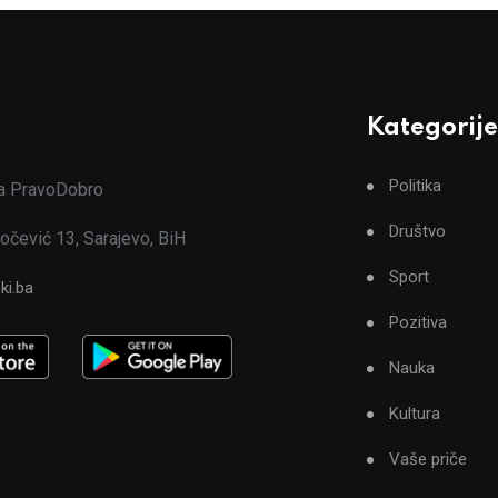
Kategorije
Politika
ja PravoDobro
Društvo
očević 13, Sarajevo, BiH
Sport
ki.ba
Pozitiva
Nauka
Kultura
Vaše priče