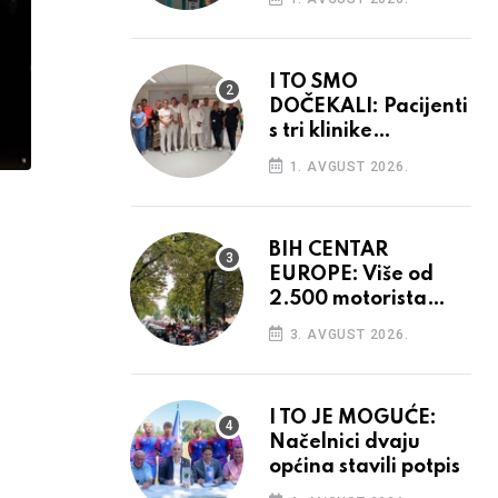
I TO SMO
DOČEKALI: Pacijenti
s tri klinike
preseljeni u nove
1. AVGUST 2026.
prostore
BIH CENTAR
EUROPE: Više od
2.500 motorista
defiliralo gradom
3. AVGUST 2026.
I TO JE MOGUĆE:
Načelnici dvaju
općina stavili potpis