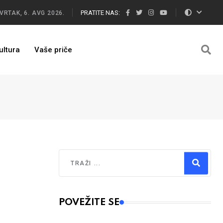
PRATITE NAS:
VRTAK, 6. AVG 2026.
ultura
Vaše priče
Traži
Type 2 or more characters for results.
POVEŽITE SE