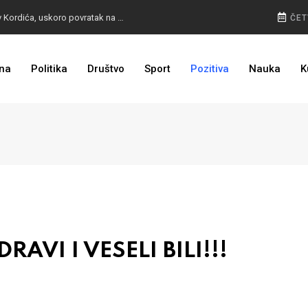
BURA U MOSTARU: Otpušteni radnici odbili poziv Kordića, uskoro povratak na posao
ČET
na
Politika
Društvo
Sport
Pozitiva
Nauka
K
I TO SMO DOČEKALI: Grad u BiH prvi put dobio sredstva EU
VI I VESELI BILI!!!