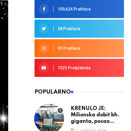
109,624 Pratilaca
28 Pratilaca
93 Pratilaca
1025 Pretplatnika
POPULARNO
KRENULO JE:
Milionska dobit bh.
giganta, posao
ponovno cvjeta
1. AVGUST 2026.