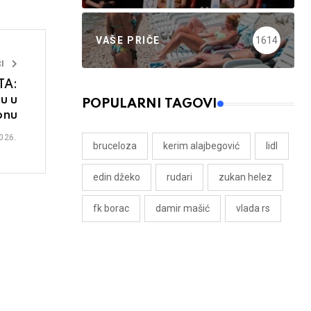
VAŠE PRIČE
1614
I
TA:
u u
POPULARNI TAGOVI
onu
026.
bruceloza
kerim alajbegović
lidl
edin džeko
rudari
zukan helez
fk borac
damir mašić
vlada rs