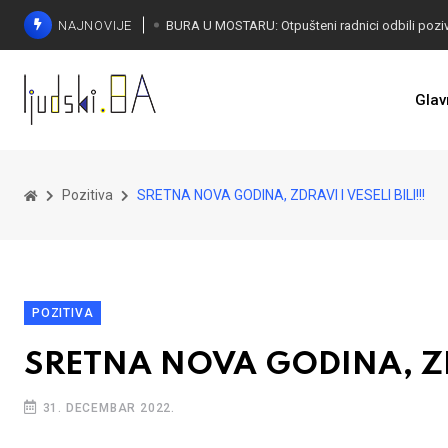
NAJNOVIJE
SORECA ZADOVOLJAN: Važan korak BiH ka EU
Glav
Pozitiva
SRETNA NOVA GODINA, ZDRAVI I VESELI BILI!!!
POZITIVA
SRETNA NOVA GODINA, ZDRA
31. DECEMBAR 2022.