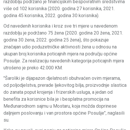
razdoblju podržano je financijskim bespovratnim sredstvima
više od 102 korisnika (2020. godina 27 korisnika, 2021.
godina 45 korisnika, 2022. godina 30 korisnika).
Od navedenih korisnika i kroz sve tri mjere u navedenom
razdoblju je podržano 75 žena (2020. godina 20 žena, 2021.
godina 30 žena, 2022. godina 25 žena), što pokazuje
značajan udio poduzetničke aktivnosti žena u odnosu na
ukupan broj korisnika poticajnih mjera na području općine
Posušje. Za realizaciju navedenih kategorija poticajnih mjera
utrošeno je preko 42.000 KM.
"Šaroliki je dijapazon djelatnosti obuhvaćen ovim mjerama,
od poljodjelstva, prerade ljekovitog bilja, proizvodnje slastica
do zanata poput krojenja i frizerskih usluga, a jedan od
benefita za korisnice bila je i besplatna promocija na
Međunarodnom sajmu u Mostaru, koja možda doprinese
daljnjem poslovanju i van prostora općine Posušje", naglasili
su.