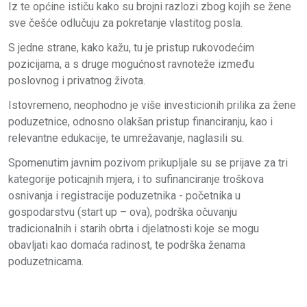
Iz te općine ističu kako su brojni razlozi zbog kojih se žene
sve češće odlučuju za pokretanje vlastitog posla.
S jedne strane, kako kažu, tu je pristup rukovodećim
pozicijama, a s druge mogućnost ravnoteže između
poslovnog i privatnog života.
Istovremeno, neophodno je više investicionih prilika za žene
poduzetnice, odnosno olakšan pristup financiranju, kao i
relevantne edukacije, te umrežavanje, naglasili su.
Spomenutim javnim pozivom prikupljale su se prijave za tri
kategorije poticajnih mjera, i to sufinanciranje troškova
osnivanja i registracije poduzetnika - početnika u
gospodarstvu (start up – ova), podrška očuvanju
tradicionalnih i starih obrta i djelatnosti koje se mogu
obavljati kao domaća radinost, te podrška ženama
poduzetnicama.