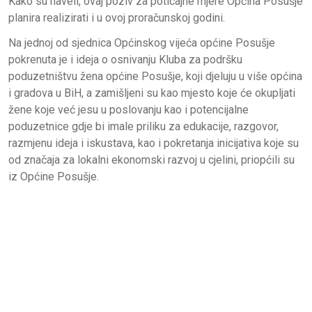
Kako su naveli, ovaj poziv za poticajne mjere Općina Posušje
planira realizirati i u ovoj proračunskoj godini.
Na jednoj od sjednica Općinskog vijeća općine Posušje
pokrenuta je i ideja o osnivanju Kluba za podršku
poduzetništvu žena općine Posušje, koji djeluju u više općina
i gradova u BiH, a zamišljeni su kao mjesto koje će okupljati
žene koje već jesu u poslovanju kao i potencijalne
poduzetnice gdje bi imale priliku za edukacije, razgovor,
razmjenu ideja i iskustava, kao i pokretanja inicijativa koje su
od značaja za lokalni ekonomski razvoj u cjelini, priopćili su
iz Općine Posušje.