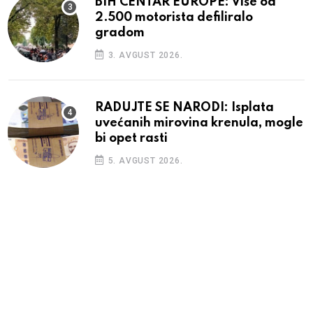
BIH CENTAR EUROPE: Više od
2.500 motorista defiliralo
gradom
3. AVGUST 2026.
RADUJTE SE NARODI: Isplata
uvećanih mirovina krenula, mogle
bi opet rasti
5. AVGUST 2026.