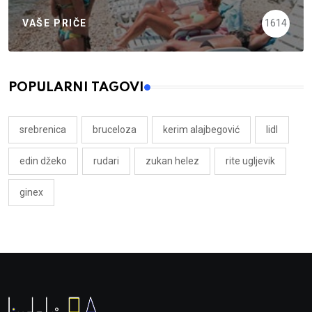
VAŠE PRIČE
1614
POPULARNI TAGOVI
srebrenica
bruceloza
kerim alajbegović
lidl
edin džeko
rudari
zukan helez
rite ugljevik
ginex