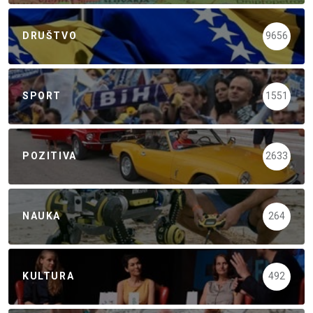
DRUŠTVO
9656
SPORT
1551
POZITIVA
2633
NAUKA
264
KULTURA
492