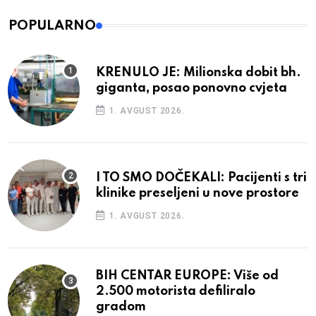
POPULARNO
KRENULO JE: Milionska dobit bh.
giganta, posao ponovno cvjeta
1. AVGUST 2026.
I TO SMO DOČEKALI: Pacijenti s tri
klinike preseljeni u nove prostore
1. AVGUST 2026.
BIH CENTAR EUROPE: Više od
2.500 motorista defiliralo
gradom