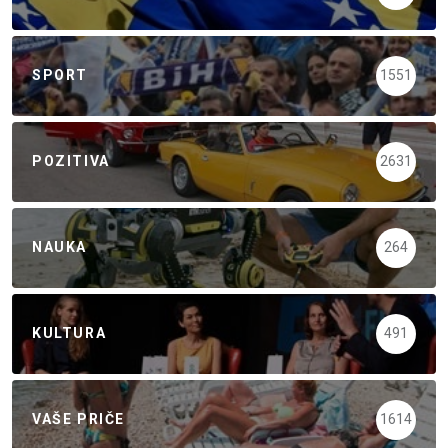
SPORT
1551
POZITIVA
2631
NAUKA
264
KULTURA
491
VAŠE PRIČE
1614