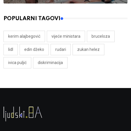
POPULARNI TAGOVI
kerim alajbegović
vijeće ministara
bruceloza
lidl
edin džeko
rudari
zukan helez
ivica puljić
diskriminacija