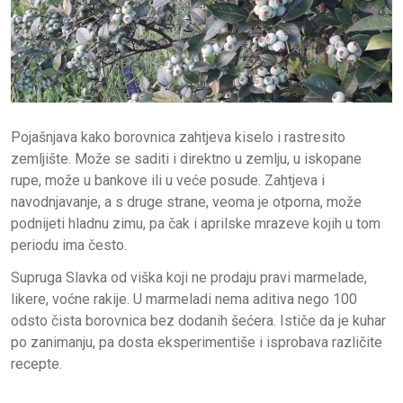
Pojašnjava kako borovnica zahtjeva kiselo i rastresito
zemljište. Može se saditi i direktno u zemlju, u iskopane
rupe, može u bankove ili u veće posude. Zahtjeva i
navodnjavanje, a s druge strane, veoma je otporna, može
podnijeti hladnu zimu, pa čak i aprilske mrazeve kojih u tom
periodu ima često.
Supruga Slavka od viška koji ne prodaju pravi marmelade,
likere, voćne rakije. U marmeladi nema aditiva nego 100
odsto čista borovnica bez dodanih šećera. Ističe da je kuhar
po zanimanju, pa dosta eksperimentiše i isprobava različite
recepte.