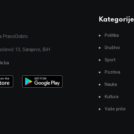
Kategorije
Politika
ja PravoDobro
Društvo
očević 13, Sarajevo, BiH
Sport
ki.ba
Pozitiva
Nauka
Kultura
Vaše priče