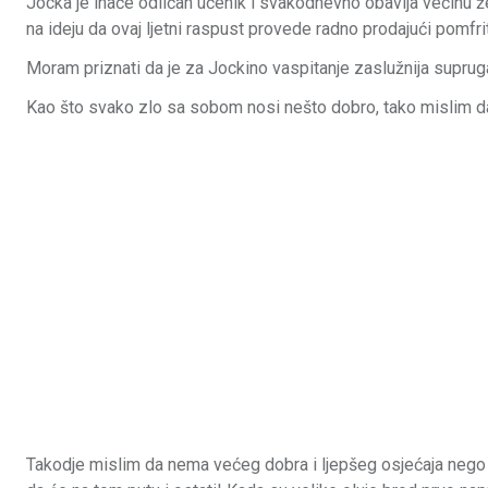
Jocka je inače odličan učenik i svakodnevno obavlja većinu 
na ideju da ovaj ljetni raspust provede radno prodajući pomfr
Moram priznati da je za Jockino vaspitanje zaslužnija supru
Kao što svako zlo sa sobom nosi nešto dobro, tako mislim da j
Takodje mislim da nema većeg dobra i ljepšeg osjećaja nego k