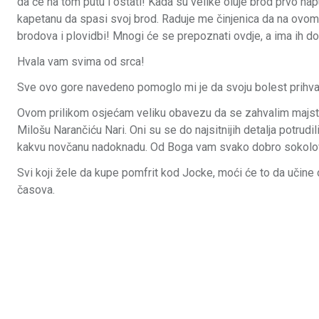
da će na tom putu i ostati! Kada su velike oluje brod prvo nap
kapetanu da spasi svoj brod. Raduje me činjenica da na ovom 
brodova i plovidbi! Mnogi će se prepoznati ovdje, a ima ih dos
Hvala vam svima od srca!
Sve ovo gore navedeno pomoglo mi je da svoju bolest prihvat
Ovom prilikom osjećam veliku obavezu da se zahvalim majstor
Milošu Narančiću Nari. Oni su se do najsitnijih detalja potrudil
kakvu novčanu nadoknadu. Od Boga vam svako dobro sokolov
Svi koji žele da kupe pomfrit kod Jocke, moći će to da uči
časova.