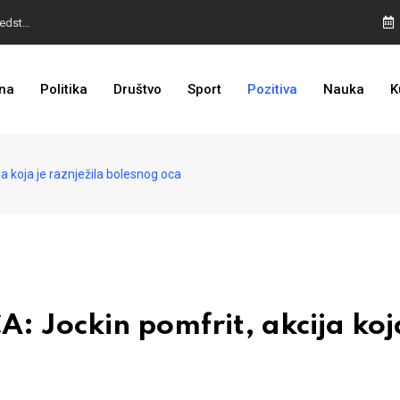
I TO SMO DOČEKALI: Grad u BiH prvi put dobio sredstva EU
BURA U MOSTARU: Otpušteni radnici odbili poziv Kordića, uskoro povratak na posao
na
Politika
Društvo
Sport
Pozitiva
Nauka
K
LOŠE VIJESTI ZA DODIKA: Povratak na crnu listu sve bliže
 koja je raznježila bolesnog oca
Jockin pomfrit, akcija koja