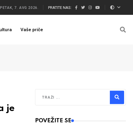
PRATITE NAS:
PETAK, 7. AVG 2026.
ultura
Vaše priče
Traži
 je
Type 2 or more characters for results.
POVEŽITE SE