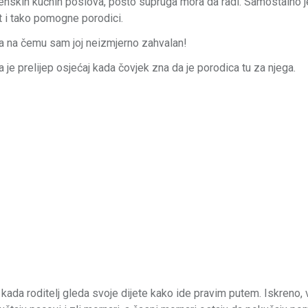
ženskih kućnih poslova, pošto supruga mora da radi. Samostalno j
it i tako pomogne porodici.
ga na čemu sam joj neizmjerno zahvalan!
e prelijep osjećaj kada čovjek zna da je porodica tu za njega.
ada roditelj gleda svoje dijete kako ide pravim putem. Iskreno, 