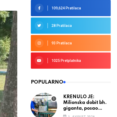
109,624 Pratilaca
28 Pratilaca
93 Pratilaca
1025 Pretplatnika
POPULARNO
KRENULO JE:
Milionska dobit bh.
giganta, posao
ponovno cvjeta
1. AVGUST 2026.