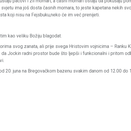
uštaju pacovi i zli mornari, a časni mornari ostaju da pokušaju po
svjetu ima još dosta časnih mornara, to jeste kapetana nekih svo
ta koji nisu na Fejsbuku,neko će im već prenijeti.
im kao veliku Božiju blagodat.
ima svog zanata, ali prije svega Hristovim vojnicima – Ranku Ko
i da Jockin radni prostor bude što ljepši i funkcionalni i pritom odb
i.
ne od 20. juna na Bregovačkom bazenu svakim danom od 12.00 do 