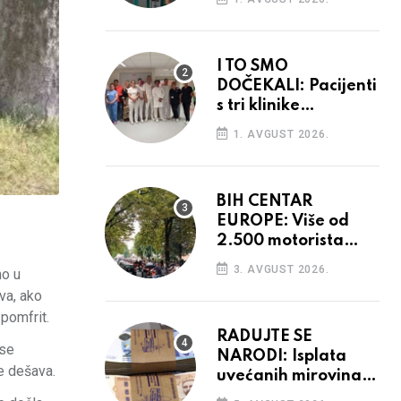
I TO SMO
DOČEKALI: Pacijenti
s tri klinike
preseljeni u nove
1. AVGUST 2026.
prostore
BIH CENTAR
EUROPE: Više od
2.500 motorista
defiliralo gradom
3. AVGUST 2026.
mo u
va, ako
pomfrit.
RADUJTE SE
 se
NARODI: Isplata
e dešava.
uvećanih mirovina
krenula, mogle bi