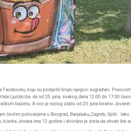
a Facebooku, koju su podijelili brojni njegovi sugrađani. Prenosi
rtala Ljudski.ba. da od 20. juna, svakog dana 12.00 do 17.00 časo
ovačkom bazenu. A ovo je razlog zašto od 20. juna biramo Jovanin 
m čestim putovanjima u Beograd, Banjaluku,,Zagreb, Split... Iako
, kćerka Jovana ima 12 godina i dovoljno je zrela da shvati šta s