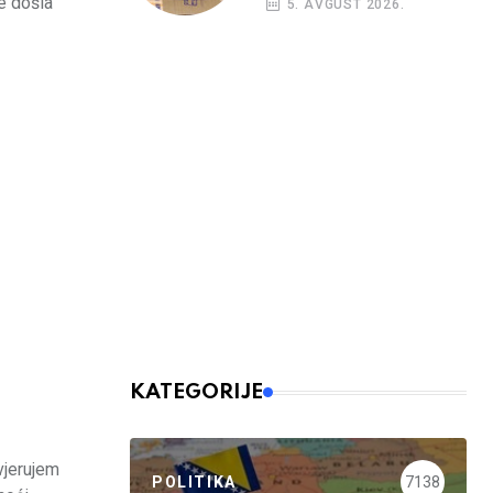
e došla
5. AVGUST 2026.
opet rasti
KATEGORIJE
vjerujem
POLITIKA
7138