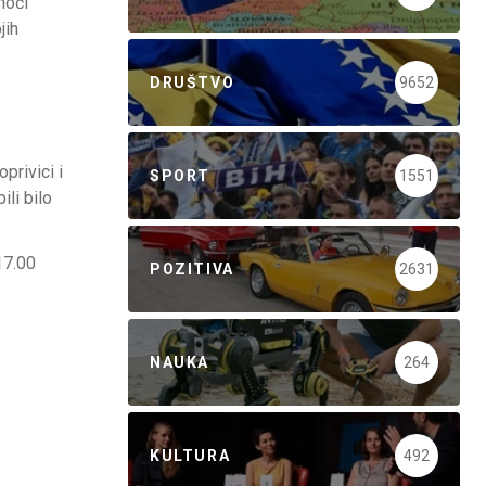
moći
jih
DRUŠTVO
9652
privici i
SPORT
1551
ili bilo
17.00
POZITIVA
2631
NAUKA
264
KULTURA
492