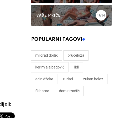
VAŠE PRIČE
1614
POPULARNI TAGOVI
milorad dodik
bruceloza
kerim alajbegović
lidl
edin džeko
rudari
zukan helez
fk borac
damir mašić
ijeli: