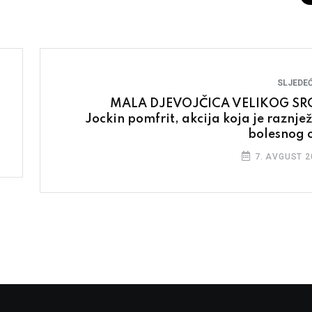
SLJEDEĆ
MALA DJEVOJČICA VELIKOG SR
Jockin pomfrit, akcija koja je raznjež
bolesnog 
7. AVGUST 2