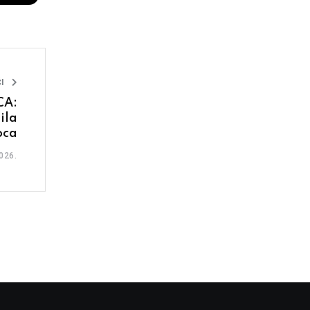
I
CA:
ila
oca
026.