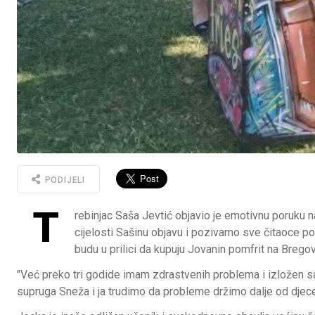
PODIJELI
T
rebinjac Saša Jevtić objavio je emotivnu poruku n
cijelosti Sašinu objavu i pozivamo sve čitaoce po
budu u prilici da kupuju Jovanin pomfrit na Breg
"Već preko tri godide imam zdrastvenih problema i izložen sa
supruga Sneža i ja trudimo da probleme držimo dalje od djece