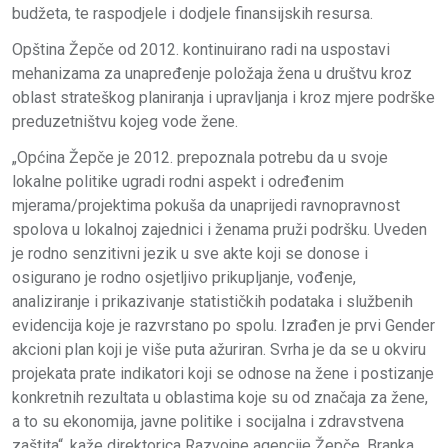
budžeta, te raspodjele i dodjele finansijskih resursa.
Opština Žepče od 2012. kontinuirano radi na uspostavi
mehanizama za unapređenje položaja žena u društvu kroz
oblast strateškog planiranja i upravljanja i kroz mjere podrške
preduzetništvu kojeg vode žene.
„Općina Žepče je 2012. prepoznala potrebu da u svoje
lokalne politike ugradi rodni aspekt i određenim
mjerama/projektima pokuša da unaprijedi ravnopravnost
spolova u lokalnoj zajednici i ženama pruži podršku. Uveden
je rodno senzitivni jezik u sve akte koji se donose i
osigurano je rodno osjetljivo prikupljanje, vođenje,
analiziranje i prikazivanje statističkih podataka i službenih
evidencija koje je razvrstano po spolu. Izrađen je prvi Gender
akcioni plan koji je više puta ažuriran. Svrha je da se u okviru
projekata prate indikatori koji se odnose na žene i postizanje
konkretnih rezultata u oblastima koje su od značaja za žene,
a to su ekonomija, javne politike i socijalna i zdravstvena
zaštita“, kaže direktorica Razvojne agencije Žepče, Branka