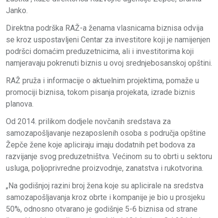
Janko.
Direktna podrška RAŽ-a ženama vlasnicama biznisa odvija
se kroz uspostavljeni Centar za investitore koji je namijenjen
podršci domaćim preduzetnicima, ali i investitorima koji
namjeravaju pokrenuti biznis u ovoj srednjebosanskoj opštini.
RAŽ pruža i informacije o aktuelnim projektima, pomaže u
promociji biznisa, tokom pisanja projekata, izrade biznis
planova.
Od 2014. prilikom dodjele novčanih sredstava za
samozapošljavanje nezaposlenih osoba s područja opštine
Žepče žene koje apliciraju imaju dodatnih pet bodova za
razvijanje svog preduzetništva. Većinom su to obrti u sektoru
usluga, poljoprivredne proizvodnje, zanatstva i rukotvorina.
„Na godišnjoj razini broj žena koje su aplicirale na sredstva
samozapošljavanja kroz obrte i kompanije je bio u prosjeku
50%, odnosno otvarano je godišnje 5-6 biznisa od strane