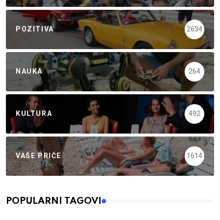
POZITIVA
2634
NAUKA
264
KULTURA
492
VAŠE PRIČE
1614
POPULARNI TAGOVI