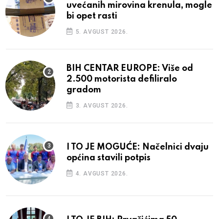
uvećanih mirovina krenula, mogle
bi opet rasti
5. AVGUST 2026.
BIH CENTAR EUROPE: Više od
2.500 motorista defiliralo
gradom
3. AVGUST 2026.
I TO JE MOGUĆE: Načelnici dvaju
općina stavili potpis
4. AVGUST 2026.