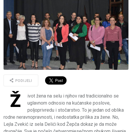
PODIJELI
Ž
ivot žena na selu i njihov rad tradicionalno se
uglavnom odnosio na kućanske poslove,
poljoprivredu i stočarstvo. To je jedan od oblika
rodne neravnopravnosti, i nedostatka prilika za žene. No,
Lejla Zvekić iz sela Delići kod Žepča dokaz je da može
drugačije. Sve je počelo četveromjesečnom obukom šivenja,