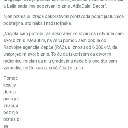
a Lejla sada ima sopstveni biznis „AdlaDalal Decor“.
Njen biznis je izrada dekorativnih proizvoda poput jastučnica,
posteljina, stolnjaka i nadstoljnaka.
„Vidjela sam potrebu za dekorativnim stvarima i otvorila sam
svoj biznis. Međutim, najveću pomoć sam dobila od
Razvojne agencije Žepče (RAŽ), u iznosu od 6.000KM, da
unaprijedim svoj biznis. To ću da iskoristim da otvorim
radionicu, mislim da ni u gradovima neće biti ono što sam
zamislila, nešto kao iz crtića“, kaže Lejla.
Pomoć
koju je
dobila
puno joj
znači, a
bez nje
biznis bi
se