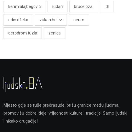
kerim alajbegović
rudari
bruceloza
lidl
edin džeko
zukan helez
neum
aerodrom tuzla
zenica
Mjesto gdje se ruše predrasude, brišu granice među ljudima,
promovišu dobre ideje, vrijednosti kulture i tradicije. Samo ljudski
i nikako drugačije!