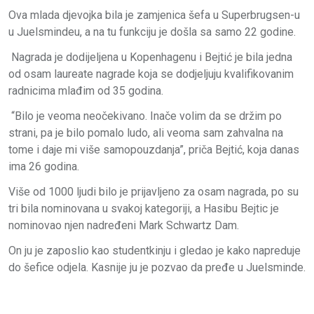
Ova mlada djevojka bila je zamjenica šefa u Superbrugsen-u
u Juelsmindeu, a na tu funkciju je došla sa samo 22 godine.
Nagrada je dodijeljena u Kopenhagenu i Bejtić je bila jedna
od osam laureate nagrade koja se dodjeljuju kvalifikovanim
radnicima mlađim od 35 godina.
“Bilo je veoma neočekivano. Inače volim da se držim po
strani, pa je bilo pomalo ludo, ali veoma sam zahvalna na
tome i daje mi više samopouzdanja”, priča Bejtić, koja danas
ima 26 godina.
Više od 1000 ljudi bilo je prijavljeno za osam nagrada, po su
tri bila nominovana u svakoj kategoriji, a Hasibu Bejtic je
nominovao njen nadređeni Mark Schwartz Dam.
On ju je zaposlio kao studentkinju i gledao je kako napreduje
do šefice odjela. Kasnije ju je pozvao da pređe u Juelsminde.