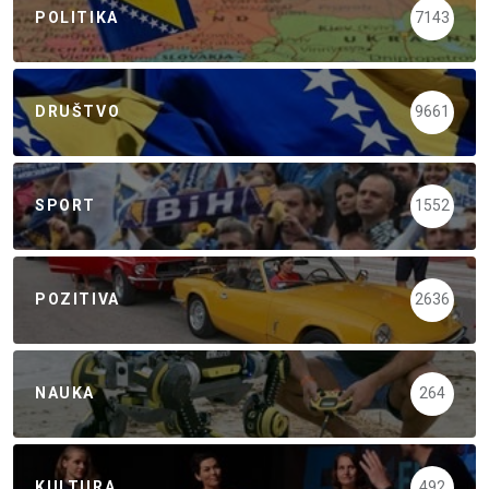
POLITIKA
7143
DRUŠTVO
9661
SPORT
1552
POZITIVA
2636
NAUKA
264
KULTURA
492