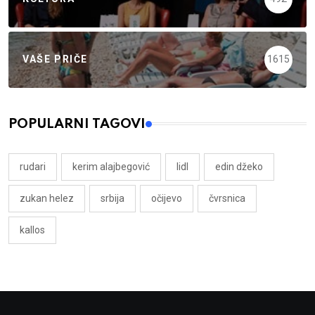
VAŠE PRIČE
1615
POPULARNI TAGOVI
rudari
kerim alajbegović
lidl
edin džeko
zukan helez
srbija
očijevo
čvrsnica
kallos