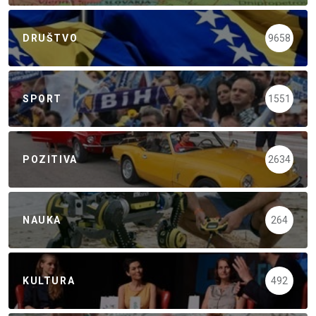
DRUŠTVO
9658
SPORT
1551
POZITIVA
2634
NAUKA
264
KULTURA
492