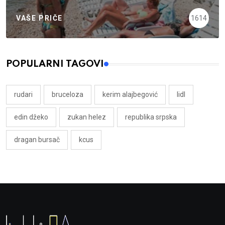
VAŠE PRIČE
1614
POPULARNI TAGOVI
rudari
bruceloza
kerim alajbegović
lidl
edin džeko
zukan helez
republika srpska
dragan bursač
kcus