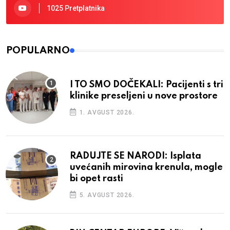
1025 Pretplatnika
POPULARNO
I TO SMO DOČEKALI: Pacijenti s tri
klinike preseljeni u nove prostore
1. AVGUST 2026.
RADUJTE SE NARODI: Isplata
uvećanih mirovina krenula, mogle
bi opet rasti
5. AVGUST 2026.