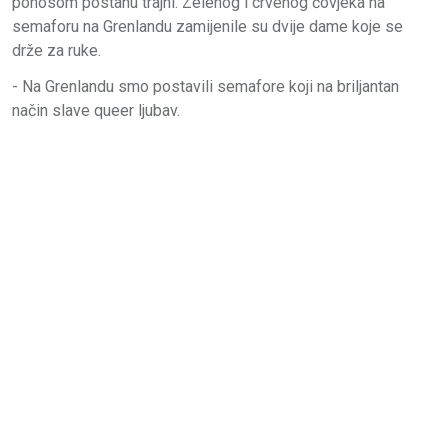
ponosom postanu trajni. Zelenog i crvenog čovjeka na
semaforu na Grenlandu zamijenile su dvije dame koje se
drže za ruke.
- Na Grenlandu smo postavili semafore koji na briljantan
način slave queer ljubav.