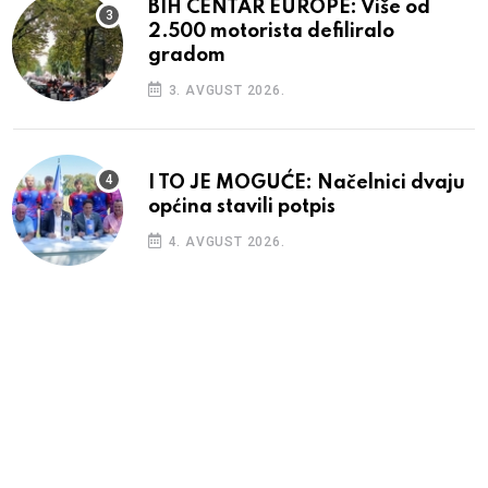
BIH CENTAR EUROPE: Više od
2.500 motorista defiliralo
gradom
3. AVGUST 2026.
I TO JE MOGUĆE: Načelnici dvaju
općina stavili potpis
4. AVGUST 2026.