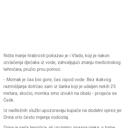
Ništa manje hrabrosti pokazao je i Vlado, koji je nakon
izvlačenja dječaka iz vode, zahvaljujući znanju medicinskog
tehničara, pružio prvu pomoć.
- Momak je čas bio gore, čas ispod vode. Bez ikakvog
razmišljanja dotrčao sam iz šanka koji je udaljen nekih 25
metara, skočio, momka smo izvukli na obalu - prisjeća se
Čelik.
Iz nadležnih službi upozoravaju kupače na dodatni oprez jer
Drina vrlo često mijenja vodostaj.
Drina je naša ljepotica, ali izuzetno opasna rijeka, o tome