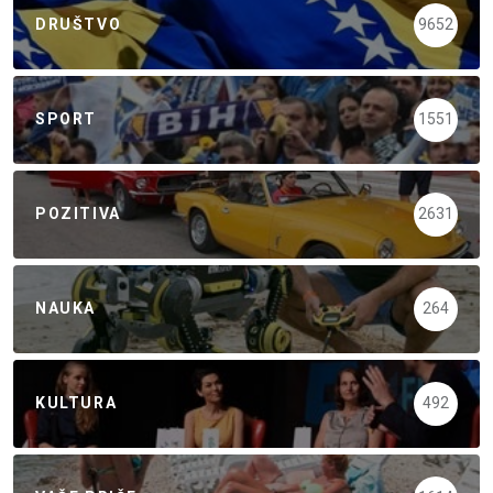
DRUŠTVO
9652
SPORT
1551
POZITIVA
2631
NAUKA
264
KULTURA
492