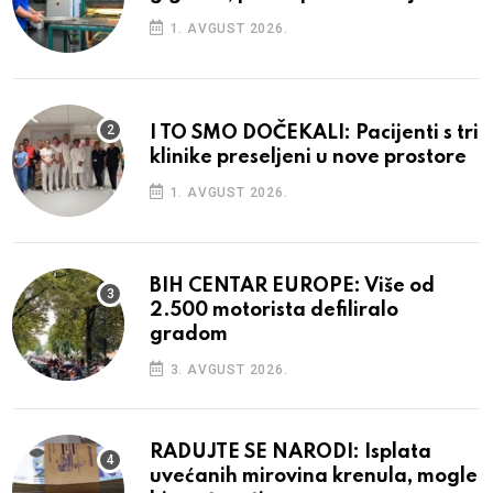
1. AVGUST 2026.
I TO SMO DOČEKALI: Pacijenti s tri
klinike preseljeni u nove prostore
1. AVGUST 2026.
BIH CENTAR EUROPE: Više od
2.500 motorista defiliralo
gradom
3. AVGUST 2026.
RADUJTE SE NARODI: Isplata
uvećanih mirovina krenula, mogle