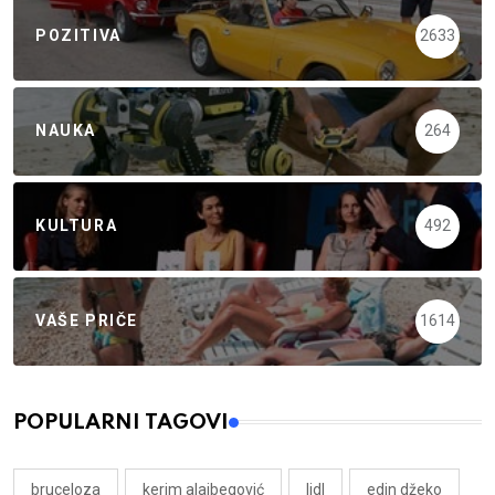
POZITIVA
2633
NAUKA
264
KULTURA
492
VAŠE PRIČE
1614
POPULARNI TAGOVI
bruceloza
kerim alajbegović
lidl
edin džeko