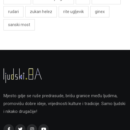
rudari
zukan helez
rite ugljevik
ginex
sanski most
Mjesto gdje se ruše predrasude, brišu granice među ljudima,
promovišu dobre ideje, vrijednosti kulture i tradicije. Samo ljudski
i nikako drugačije!