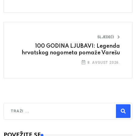
SLJEDEĆI
100 GODINA LJUBAVI: Legenda
hrvatskog nogometa pomaže Varešu
8. AVGUST 2026.
Traži
Type 2 or more characters for results.
POVEŽITE SE