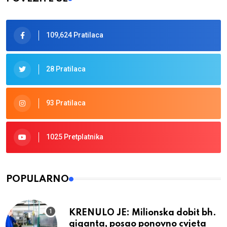
109,624 Pratilaca
28 Pratilaca
93 Pratilaca
1025 Pretplatnika
POPULARNO
KRENULO JE: Milionska dobit bh.
giganta, posao ponovno cvjeta