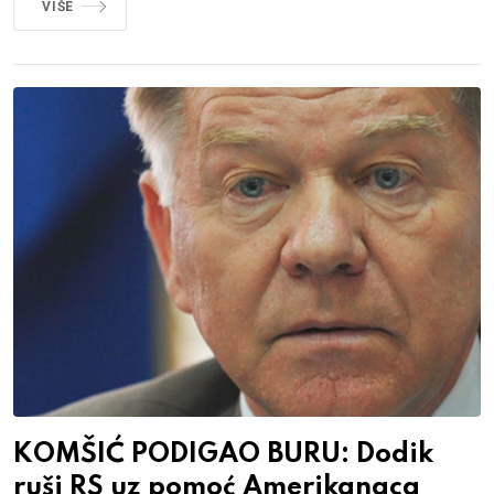
VIŠE
KOMŠIĆ PODIGAO BURU: Dodik
ruši RS uz pomoć Amerikanaca