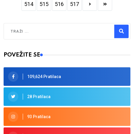
514
515
516
517
Traži
Type 2 or more characters for results.
POVEŽITE SE
109,624 Pratilaca
28 Pratilaca
93 Pratilaca