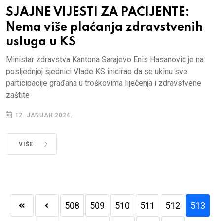
SJAJNE VIJESTI ZA PACIJENTE:
Nema više plaćanja zdravstvenih
usluga u KS
Ministar zdravstva Kantona Sarajevo Enis Hasanovic je na
posljednjoj sjednici Vlade KS inicirao da se ukinu sve
participacije građana u troškovima liječenja i zdravstvene
zaštite
12. JANUAR 2024.
VIŠE
508
509
510
511
512
513