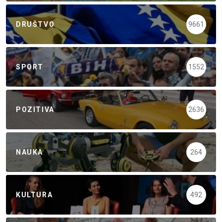
DRUŠTVO
9661
SPORT
1552
POZITIVA
2636
NAUKA
264
KULTURA
492