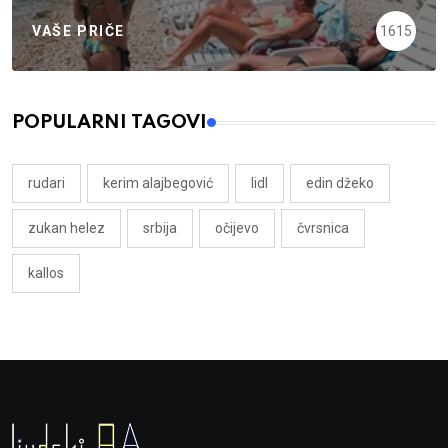
VAŠE PRIČE
1615
POPULARNI TAGOVI
rudari
kerim alajbegović
lidl
edin džeko
zukan helez
srbija
očijevo
čvrsnica
kallos