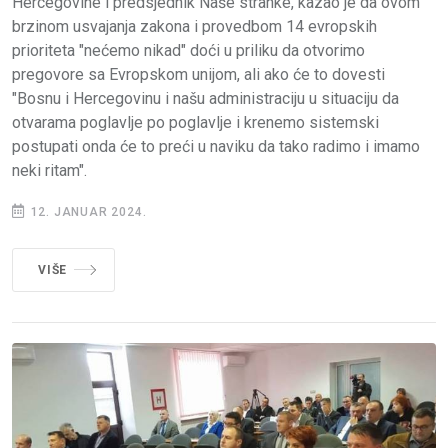
Hercegovine i predsjednik Naše stranke, kazao je da ovom
brzinom usvajanja zakona i provedbom 14 evropskih
prioriteta "nećemo nikad" doći u priliku da otvorimo
pregovore sa Evropskom unijom, ali ako će to dovesti
"Bosnu i Hercegovinu i našu administraciju u situaciju da
otvarama poglavlje po poglavlje i krenemo sistemski
postupati onda će to preći u naviku da tako radimo i imamo
neki ritam".
12. JANUAR 2024.
VIŠE