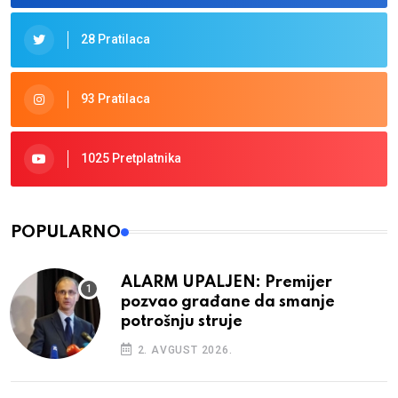
28 Pratilaca
93 Pratilaca
1025 Pretplatnika
POPULARNO
ALARM UPALJEN: Premijer
pozvao građane da smanje
potrošnju struje
2. AVGUST 2026.