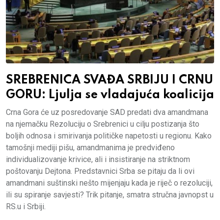
SREBRENICA SVAĐA SRBIJU I CRNU
GORU: Ljulja se vladajuća koalicija
Crna Gora će uz posredovanje SAD predati dva amandmana
na njemačku Rezoluciju o Srebrenici u cilju postizanja što
boljih odnosa i smirivanja političke napetosti u regionu. Kako
tamošnji mediji pišu, amandmanima je predviđeno
individualizovanje krivice, ali i insistiranje na striktnom
poštovanju Dejtona. Predstavnici Srba se pitaju da li ovi
amandmani suštinski nešto mijenjaju kada je riječ o rezoluciji,
ili su spiranje savjesti? Trik pitanje, smatra stručna javnopst u
RS.u i Srbiji.