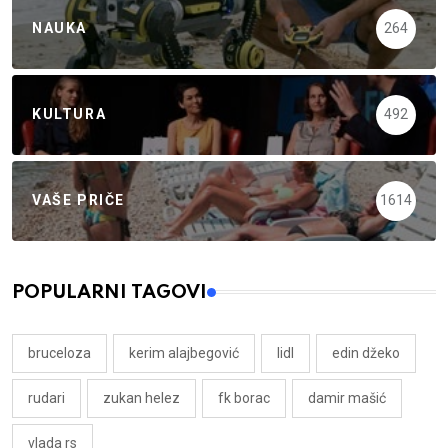
NAUKA
264
KULTURA
492
VAŠE PRIČE
1614
POPULARNI TAGOVI
bruceloza
kerim alajbegović
lidl
edin džeko
rudari
zukan helez
fk borac
damir mašić
vlada rs