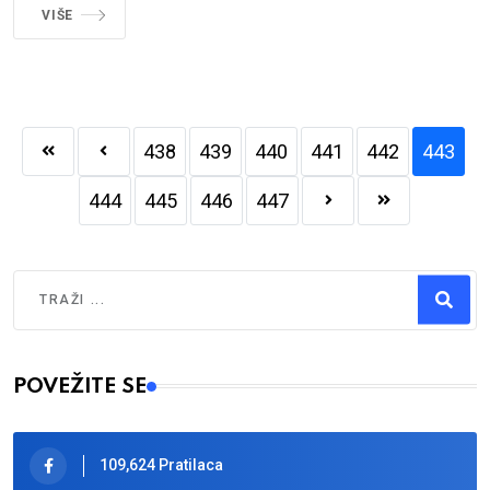
VIŠE
438
439
440
441
442
443
444
445
446
447
Traži
Type 2 or more characters for results.
POVEŽITE SE
109,624 Pratilaca