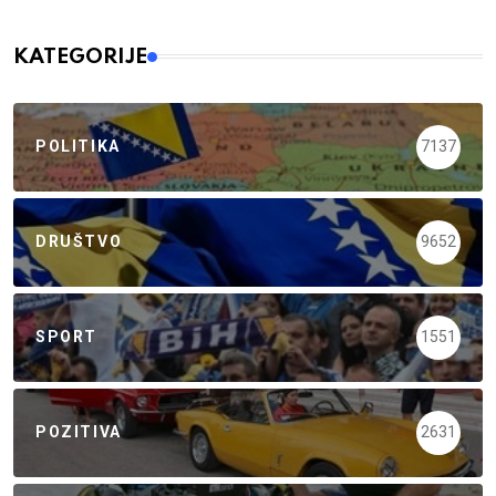
KATEGORIJE
POLITIKA
7137
DRUŠTVO
9652
SPORT
1551
POZITIVA
2631