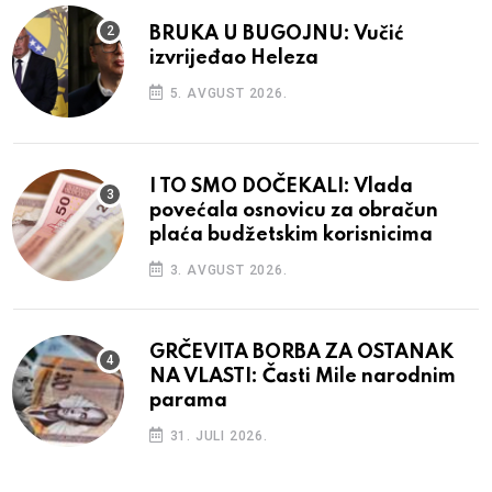
BRUKA U BUGOJNU: Vučić
izvrijeđao Heleza
5. AVGUST 2026.
I TO SMO DOČEKALI: Vlada
povećala osnovicu za obračun
plaća budžetskim korisnicima
3. AVGUST 2026.
GRČEVITA BORBA ZA OSTANAK
NA VLASTI: Časti Mile narodnim
parama
31. JULI 2026.