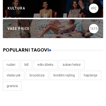
KULTURA
492
VAŠE PRIČE
1615
POPULARNI TAGOVI
rudari
lidl
edin džeko
zukan helez
vlada usk
bruceloza
kreditni rejting
hapšenje
granica