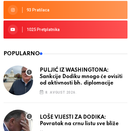
93 Pratilaca
1025 Pretplatnika
POPULARNO
PULJIĆ IZ WASHINGTONA:
Sankcije Dodiku mnogo će ovisiti
od aktivnosti bh. diplomacije
8. AVGUST 2026.
LOŠE VIJESTI ZA DODIKA:
Povratak na crnu listu sve bliže