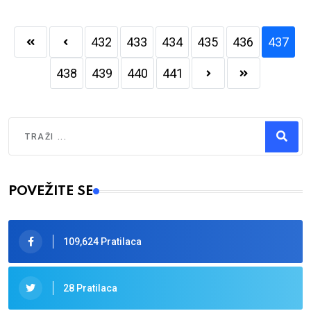
432
433
434
435
436
437
438
439
440
441
Traži
Type 2 or more characters for results.
POVEŽITE SE
109,624 Pratilaca
28 Pratilaca