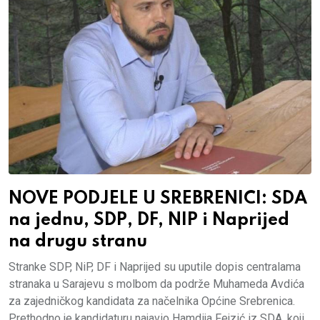
NOVE PODJELE U SREBRENICI: SDA
na jednu, SDP, DF, NIP i Naprijed
na drugu stranu
Stranke SDP, NiP, DF i Naprijed su uputile dopis centralama
stranaka u Sarajevu s molbom da podrže Muhameda Avdića
za zajedničkog kandidata za načelnika Općine Srebrenica.
Prethodno je kandidaturu najavio Hamdija Fejzić iz SDA, koji