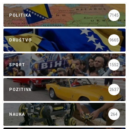
POLITIKA
7145
DRUŠTVO
9665
SPORT
1552
POZITIVA
2637
NAUKA
264