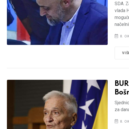
SDA. Z
vlada H
mogućn
načelni
8. O
VIŠ
BUR
Bošn
Sjedni
za dan
8. O