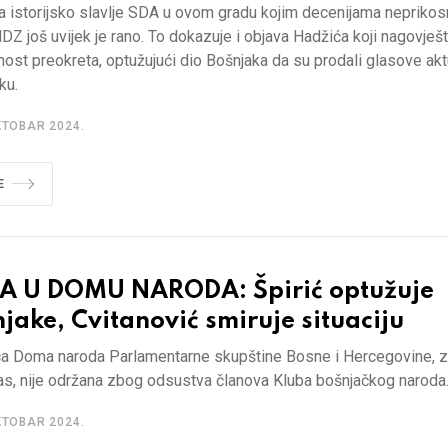
a istorijsko slavlje SDA u ovom gradu kojim decenijama nepriko
DZ još uvijek je rano. To dokazuje i objava Hadžića koji nagovješ
ost preokreta, optužujući dio Bošnjaka da su prodali glasove ak
ku.
KTOBAR 2024.
E
A U DOMU NARODA: Špirić optužuje
jake, Cvitanović smiruje situaciju
ca Doma naroda Parlamentarne skupštine Bosne i Hercegovine, 
as, nije održana zbog odsustva članova Kluba bošnjačkog naroda
KTOBAR 2024.