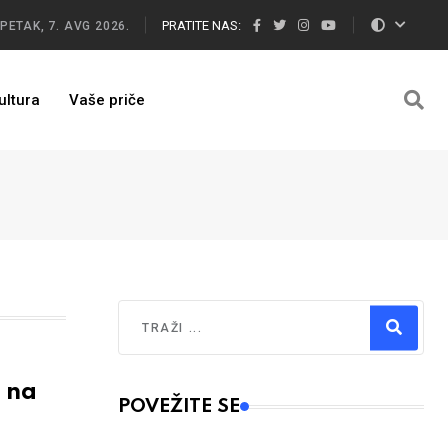
PRATITE NAS:
PETAK, 7. AVG 2026.
ultura
Vaše priče
Traži
Type 2 or more characters for results.
 na
POVEŽITE SE