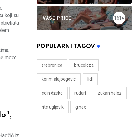
mo
a koji su
VAŠE PRIČE
1614
 objekata
oblem
POPULARNI TAGOVI
čima,
 ne može
srebrenica
bruceloza
kerim alajbegović
lidl
edin džeko
rudari
zukan helez
rite ugljevik
ginex
o",
Hadžić iz