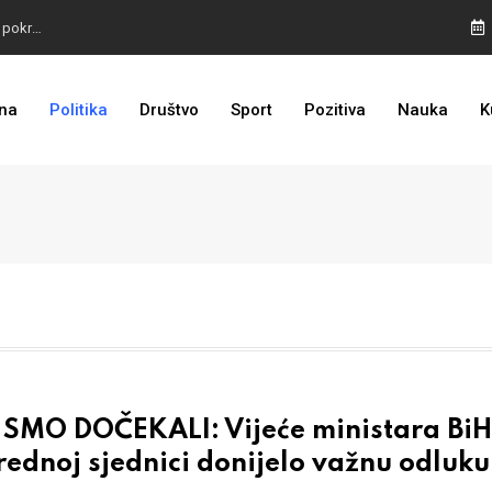
TROJKA U AKCIJI: Inicijativa za status Srebrenice pokrenuta
ALARM IZ MOSTARA: Otvoreno nepoštivanje Uredbe Vlade FBIH
na
Politika
Društvo
Sport
Pozitiva
Nauka
K
ZASTRAŠIVANJE I PRITISCI: Saslušane još 4 osobe, 26 na popisu
O SMO DOČEKALI: Vijeće ministara BiH
ednoj sjednici donijelo važnu odluku