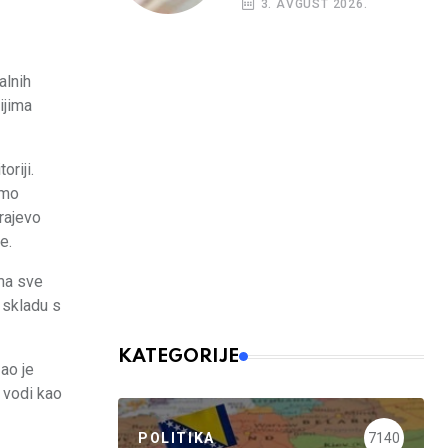
3. AVGUST 2026.
budžetskim
korisnicima
alnih
ijima
oriji.
amo
rajevo
e.
ima sve
 skladu s
KATEGORIJE
zao je
e vodi kao
POLITIKA
7140