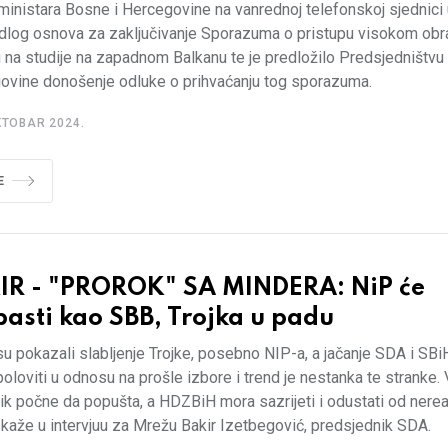
ministara Bosne i Hercegovine na vanrednoj telefonskoj sjednici 
edlog osnova za zaključivanje Sporazuma o pristupu visokom obr
 na studije na zapadnom Balkanu te je predložilo Predsjedništvu
ovine donošenje odluke o prihvaćanju tog sporazuma.
KTOBAR 2024.
E
IR - "PROROK" SA MINDERA: NiP će
asti kao SBB, Trojka u padu
su pokazali slabljenje Trojke, posebno NIP-a, a jačanje SDA i SBi
oloviti u odnosu na prošle izbore i trend je nestanka te stranke. 
k počne da popušta, a HDZBiH mora sazrijeti i odustati od nerea
, kaže u intervjuu za Mrežu Bakir Izetbegović, predsjednik SDA.