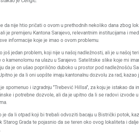
istakao je Čengić.
e da nije htio pričati o ovom u prethodnih nekoliko dana zbog lok
 ali je premijeru Kantona Sarajevo, relevantnim institucijama i med
sve informacije koje je imao o ovom problemu.
 još jedan problem, koji nije u našoj nadležnosti, ali je u našoj terit
e o kamenolomu na ulazu u Sarajevo. Satelitske slike koje mi im
ju da je on ušao poprilično duboko u prostor pod nadležnošću Sa
pitno je da li oni uopšte imaju kantonalnu dozvolu za rad, kazao j
je spomenuo i izgradnju "Trebević Hillsa", za koju je istakao da 
nske i potrebne dozvole, ali da je upitno da li se radovi izvode u
ima.
o je da li otpad koji bi trebali odvoziti bacaju u Bistrički potok, ka
k Starog Grada te pojasnio da se teren oko ovog lokaliteta i dalj
.