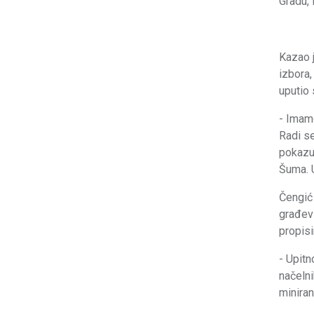
Gradu, 
Kazao j
izbora,
uputio 
- Imamo
Radi s
pokazu
Šuma. U
Čengić 
građevi
propis
- Upitn
načelni
miniran