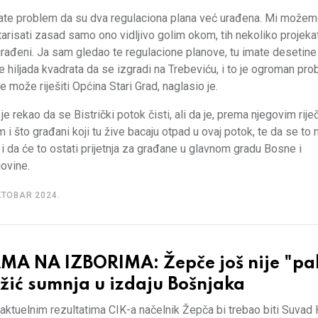
mate problem da su dva regulaciona plana već urađena. Mi može
risati zasad samo ono vidljivo golim okom, tih nekoliko projekat
rađeni. Ja sam gledao te regulacione planove, tu imate desetine
ne hiljada kvadrata da se izgradi na Trebeviću, i to je ogroman pr
e može riješiti Općina Stari Grad, naglasio je.
je rekao da se Bistrički potok čisti, ali da je, prema njegovim rije
 i što građani koji tu žive bacaju otpad u ovaj potok, te da se to
i i da će to ostati prijetnja za građane u glavnom gradu Bosne i
ovine.
KTOBAR 2024.
MA NA IZBORIMA: Žepče još nije "pal
žić sumnja u izdaju Bošnjaka
ktuelnim rezultatima CIK-a načelnik Žepča bi trebao biti Suvad 