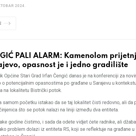
KTOBAR 2024.
E
GIĆ PALI ALARM: Kamenolom prijetnj
jevo, opasnost je i jedno gradilište
k Općine Stari Grad Irfan Čengić danas je na konferenciji za novi
o o potencijalnim opasnostima po građane u Sarajevu u kontekst
ta na lokalitetu Bistrički potok.
a samom početku istakao da se taj lokalitet čisti redovno, ali da
činjenica što se potok nalazi na liniji između dva entiteta.
ake godine čistimo, i sada da odete vidjet ćete radnike, ali džaba
 ako problem dolazi iz entiteta RS, koji se reflektuje na građane 