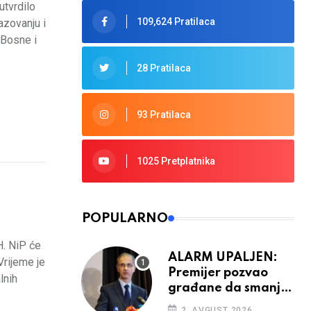
utvrdilo
109,624 Pratilaca
azovanju i
 Bosne i
28 Pratilaca
93 Pratilaca
1025 Pretplatnika
POPULARNO
H. NiP će
ALARM UPALJEN:
Vrijeme je
Premijer pozvao
lnih
građane da smanje
potrošnju struje
2. AVGUST 2026.