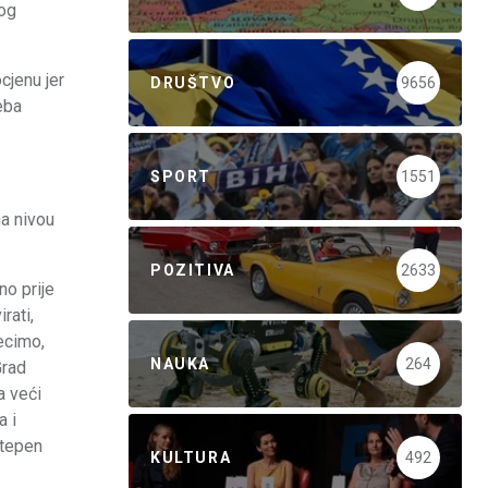
tog
ocjenu jer
DRUŠTVO
9656
reba
SPORT
1551
na nivou
POZITIVA
2633
no prije
rati,
recimo,
NAUKA
264
Grad
a veći
a i
stepen
KULTURA
492