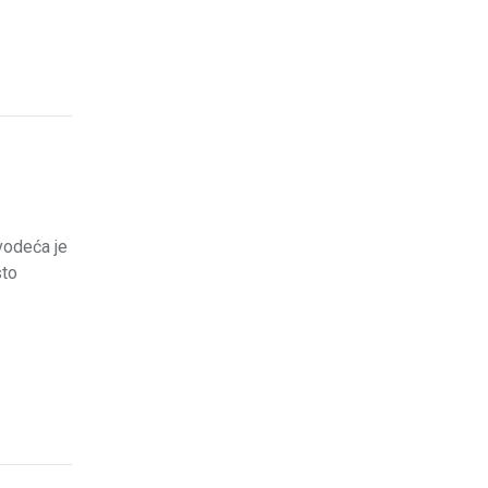
vodeća je
sto