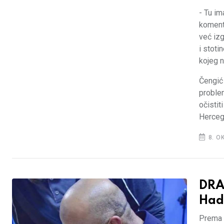
- Tu i
komenta
već izg
i stoti
kojeg n
Čengić 
problem
očistit
Herceg
8. O
DRA
Had
Prema a