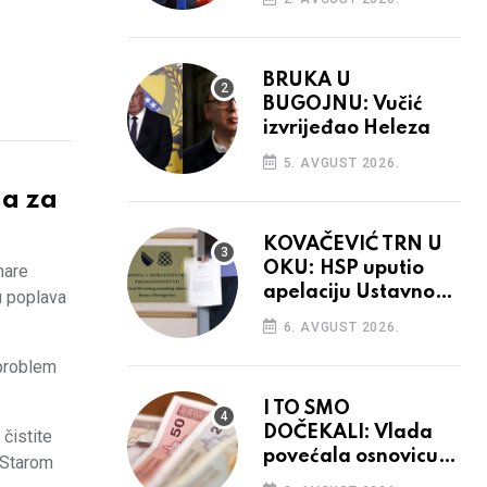
BRUKA U
BUGOJNU: Vučić
izvrijeđao Heleza
5. AVGUST 2026.
a za
KOVAČEVIĆ TRN U
OKU: HSP uputio
nare
apelaciju Ustavnom
u poplava
sudu BiH
6. AVGUST 2026.
 problem
I TO SMO
DOČEKALI: Vlada
 čistite
povećala osnovicu
u Starom
za obračun plaća