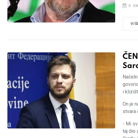
9. O
VIŠ
ČEN
Sara
Načelni
govori
i kliziš
On je n
stvara 
- Mi sv
taj dio