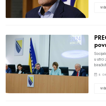
VIŠ
PREO
pov
Socijal
u utrci
birački
8. O
VIŠ