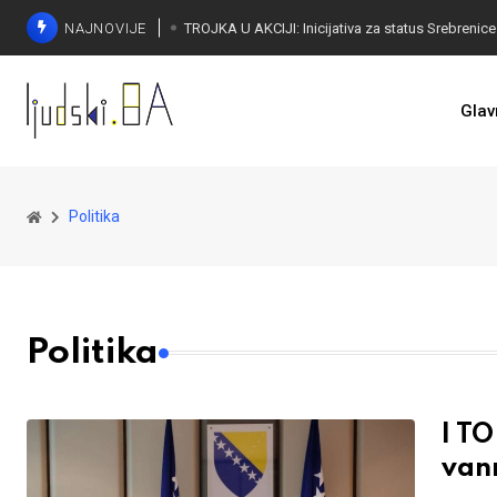
NAJNOVIJE
Glav
Politika
Politika
I T
vanr