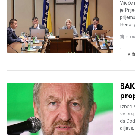
Vijeće 
je Prij
prijemu
Herceg
9. O
VIŠ
BAK
prop
Izbori 
se prep
da Dodi
ciljeva