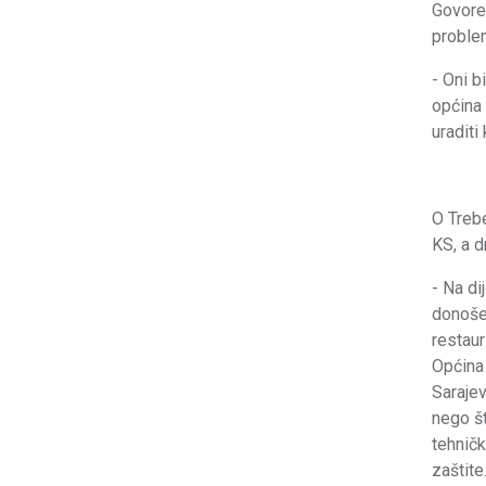
Govoreć
proble
- Oni b
općina 
uraditi
O Trebe
KS, a d
- Na di
donošen
restaur
Općina 
Sarajev
nego št
tehničk
zaštite