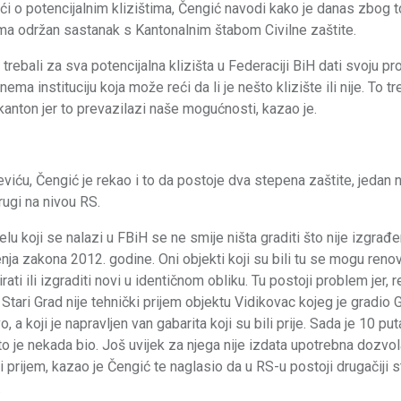
i o potencijalnim klizištima, Čengić navodi kako je danas zbog 
ma održan sastanak s Kantonalnim štabom Civilne zaštite.
i trebali za sva potencijalna klizišta u Federaciji BiH dati svoju pr
nema instituciju koja može reći da li je nešto klizište ili nije. To t
 kanton jer to prevazilazi naše mogućnosti, kazao je.
viću, Čengić je rekao i to da postoje dva stepena zaštite, jedan 
rugi na nivou RS.
jelu koji se nalazi u FBiH se ne smije ništa graditi što nije izgrađe
ja zakona 2012. godine. Oni objekti koji su bili tu se mogu renovi
irati ili izgraditi novi u identičnom obliku. Tu postoji problem jer, 
Stari Grad nije tehnički prijem objektu Vidikovac kojeg je gradio 
o, a koji je napravljen van gabarita koji su bili prije. Sada je 10 put
o je nekada bio. Još uvijek za njega nije izdata upotrebna dozvol
i prijem, kazao je Čengić te naglasio da u RS-u postoji drugačiji 
.