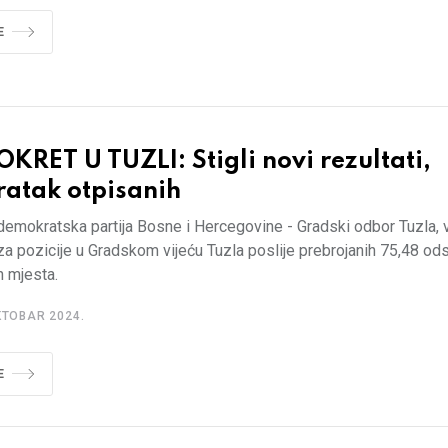
E
KRET U TUZLI: Stigli novi rezultati,
ratak otpisanih
demokratska partija Bosne i Hercegovine - Gradski odbor Tuzla, 
 za pozicije u Gradskom vijeću Tuzla poslije prebrojanih 75,48 od
h mjesta.
KTOBAR 2024.
E