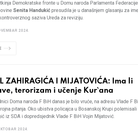
tkinja Demokratske fronte u Domu naroda Parlamenta Federacije
govine
Senita Handukić
presudila je u današnjem glasanju za im
ontroverznog saziva Ureda za reviziju.
OVEMBAR 2024.
E
L ZAHIRAGIĆA I MIJATOVIĆA: Ima li
ve, terorizam i učenje Kur`ana
nici Doma naroda F BiH danas je bilo vruće, na adresu Vlade F B
brojna pitanja. Oko ubistva policajca u Bosanskoj Krupi polemisali
ić iz SDA i dopredsjednik Vlade F BiH Vojin Mijatović.
OKTOBAR 2024.