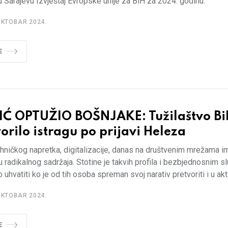
 Sarajevu Izvještaj Evropske unije za BiH za 2024. godinu.
OKTOBAR 2024.
E
IĆ OPTUŽIO BOŠNJAKE: Tužilaštvo Bi
orilo istragu po prijavi Heleza
ehničkog napretka, digitalizacije, danas na društvenim mrežama 
 radikalnog sadržaja. Stotine je takvih profila i bezbjednosnim 
o uhvatiti ko je od tih osoba spreman svoj narativ pretvoriti i u akt 
OKTOBAR 2024.
E