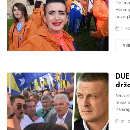
Delega
Herce
novog k
1. N
VIŠ
DUE
drža
Na sjed
otišla 
Zahirag
31. 