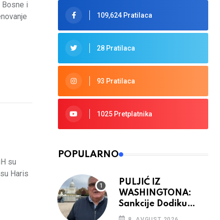
 Bosne i
109,624 Pratilaca
enovanje
28 Pratilaca
93 Pratilaca
1025 Pretplatnika
POPULARNO
iH su
 su Haris
PULJIĆ IZ
WASHINGTONA:
Sankcije Dodiku
mnogo će ovisiti od
8. AVGUST 2026.