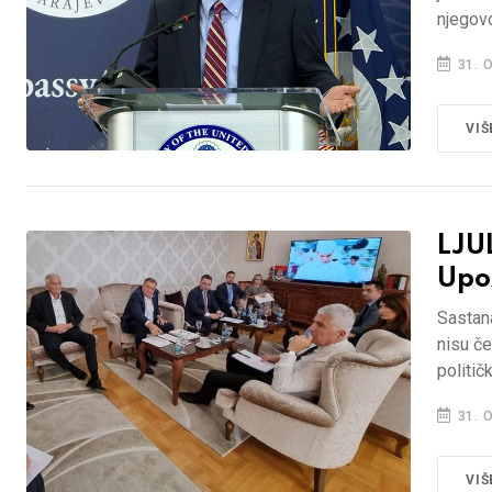
njegov
31. 
VIŠ
LJU
Upoz
Sastana
nisu če
politič
31. 
VIŠ