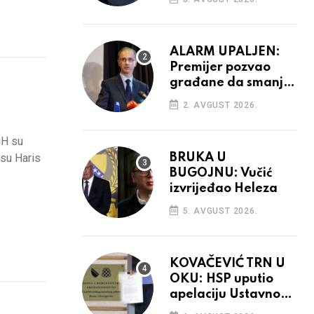
aktivnosti bh.
diplomacije
ALARM UPALJEN:
Premijer pozvao
građane da smanje
potrošnju struje
2. AVGUST 2026.
iH su
 su Haris
BRUKA U
BUGOJNU: Vučić
izvrijeđao Heleza
5. AVGUST 2026.
KOVAČEVIĆ TRN U
OKU: HSP uputio
apelaciju Ustavnom
sudu BiH