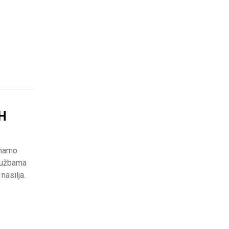
H
imamo
službama
nasilja.