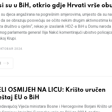
si su u BiH, otkrio gdje Hrvati vrše ob
 su djeca angažirana na pogrešnim smjerovima, umjesto da su na 
 da se obrazuju posvećuju se očito nekim drugim aktivnostima k
a društvo u cjelini“, rekao je izaslanik HDZ-a BiH u Domu naroda
nog parlamenta general Ilija Nakić komentirajući ubistvo policajc
koj Krupi.
OKTOBAR 2024.
E
ELI OSMIJEH NA LICU: Krišto uručen
eštaj EU o BiH
davajućoj Vijeća ministara Bosne i Hercegovine Borjani Krišto ur