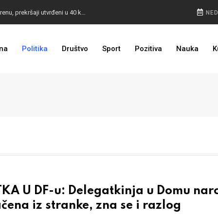
POKVARENO MESO PALI ALARM: Inspektori na terenu, prekršaji utvrđeni u 40 kontrola
NED
CESTA KOJA ŽIVOT ZNAČI: BiH dobija nova 44 kilometra autoceste, radovi kreću uskoro
na
Politika
Društvo
Sport
Pozitiva
Nauka
K
ULAGANJE SE ISPLATI: Oživjela pruga u BiH, turista sve više
TKA U DF-u: Delegatkinja u Domu nar
čena iz stranke, zna se i razlog