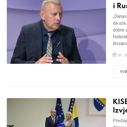
i Ru
„Danas
da uče,
dobre z
federal
Bosans
31. 
VIŠ
KIS
Izvj
Predsje