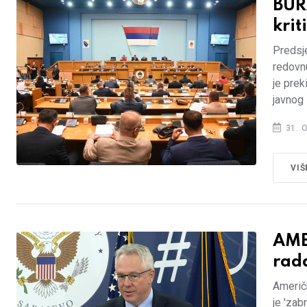
BUR
krit
Predsj
redovn
je prek
javnog
31. 
VIŠ
AME
rad
Američ
je 'zab