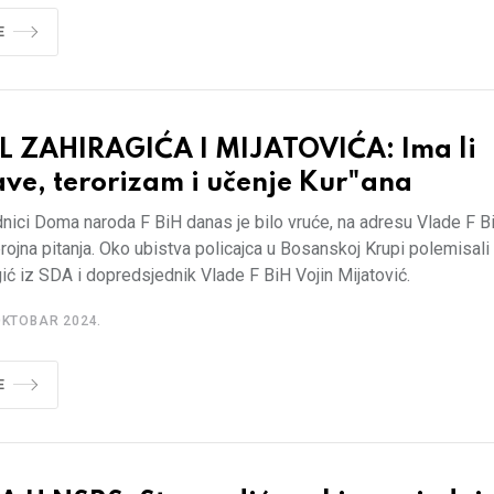
E
L ZAHIRAGIĆA I MIJATOVIĆA: Ima li
ve, terorizam i učenje Kur"ana
nici Doma naroda F BiH danas je bilo vruće, na adresu Vlade F B
brojna pitanja. Oko ubistva policajca u Bosanskoj Krupi polemisali
ić iz SDA i dopredsjednik Vlade F BiH Vojin Mijatović.
OKTOBAR 2024.
E