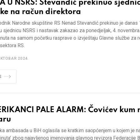
A U NSRS: Stevandić prekinuo sjednic
ike na račun direktora
ednik Narodne skupštine RS Nenad Stevandić prekinuo je danas 
u sjednicu NSRS i nastavak zakazao za ponedjeljak, 4. novembra.
inuta na samom početku rasprave o izvještaju Glavne službe za re
 sektora RS.
OKTOBAR 2024.
E
RIKANCI PALE ALARM: Čovićev kum 
aru
ka ambasada u BiH oglasila se kratkim saopćenjem u kojem je n
rinuta' zbog najavljenog imenovanja glavnog revizora Federacije B