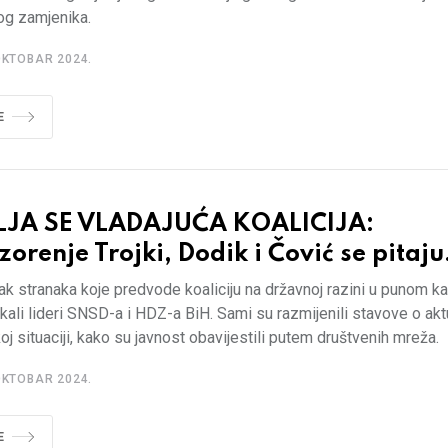
og zamjenika.
OKTOBAR 2024.
E
LJA SE VLADAJUĆA KOALICIJA:
orenje Trojki, Dodik i Čović se pitaju.
k stranaka koje predvode koaliciju na državnoj razini u punom ka
kali lideri SNSD-a i HDZ-a BiH. Sami su razmijenili stavove o akt
koj situaciji, kako su javnost obavijestili putem društvenih mreža.
OKTOBAR 2024.
E