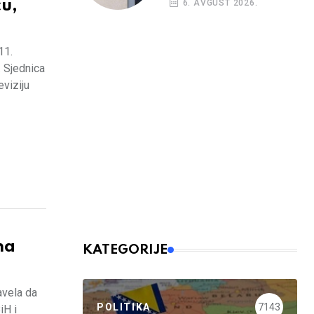
u,
6. AVGUST 2026.
11.
 Sjednica
viziju
na
KATEGORIJE
avela da
POLITIKA
7143
iH i