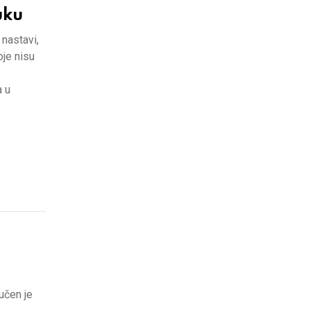
uku
nastavi,
oje nisu
a u
učen je