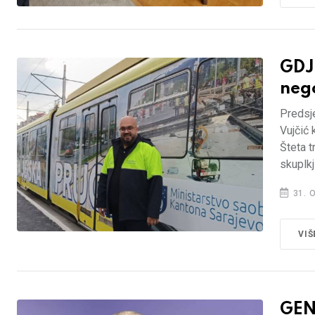
GDJE
neg
Predsje
Vujčić 
Šteta t
skuplkj
31. 
VIŠ
GEN