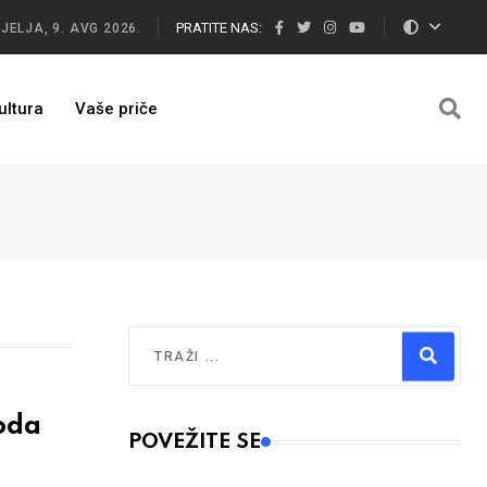
PRATITE NAS:
JELJA, 9. AVG 2026.
ultura
Vaše priče
Traži
Type 2 or more characters for results.
oda
POVEŽITE SE