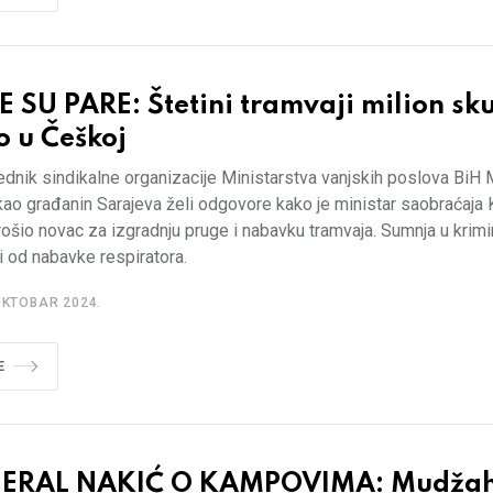
 SU PARE: Štetini tramvaji milion sku
o u Češkoj
dnik sindikalne organizacije Ministarstva vanjskih poslova BiH 
kao građanin Sarajeva želi odgovore kako je ministar saobraćaja
rošio novac za izgradnju pruge i nabavku tramvaja. Sumnja u krimin
i od nabavke respiratora.
OKTOBAR 2024.
E
ERAL NAKIĆ O KAMPOVIMA: Mudžah