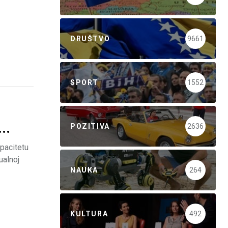
DRUŠTVO
9661
SPORT
1552
POZITIVA
2636
..
pacitetu
ualnoj
NAUKA
264
KULTURA
492