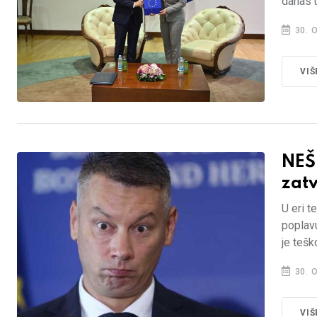
danas u
30. 
VIŠ
NEŠ
zatv
U eri t
poplavu
je tešk
30. 
VIŠ