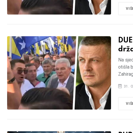
VIŠ
DUE
drža
Na sjed
otišla 
Zahirag
31. 
VIŠ