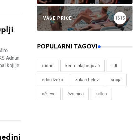
VAŠE PRIČE
1615
plji
POPULARNI TAGOVI
Miro
 KS Adnan
al koji je
rudari
kerim alajbegović
lidl
edin džeko
zukan helez
srbija
očijevo
čvrsnica
kallos
edini