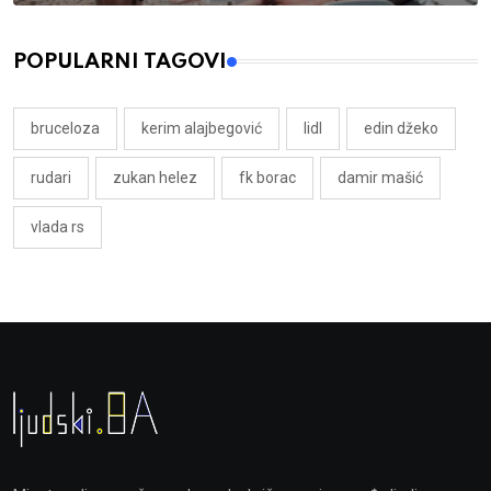
POPULARNI TAGOVI
bruceloza
kerim alajbegović
lidl
edin džeko
rudari
zukan helez
fk borac
damir mašić
vlada rs