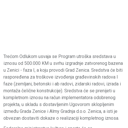
Trećom Odlukom usvaja se Program utroška sredstava u
iznosu od 500.000 KM u svrhu izgradnje zatvorenog bazena
u Zenici - faza I, a koju provodi Grad Zenica. Sredstva će biti
raspoređena za troškove izvođenja građevinskih radova I
faze (zemljani, betonski i ab radovi, zidarski radovi, izrada i
montaža čelične konstrukcije). Sredstva će se prenijeti u
kompletnom iznosu na račun implementatora odobrenog
projekta, u skladu s dostavljenim Ugovorom sklopljenim
između Grada Zenice i Almy Gradnja d.o.o. Zenica, a isti je
obvezan dostaviti dokaze o realizaciji kompletnog iznosa.