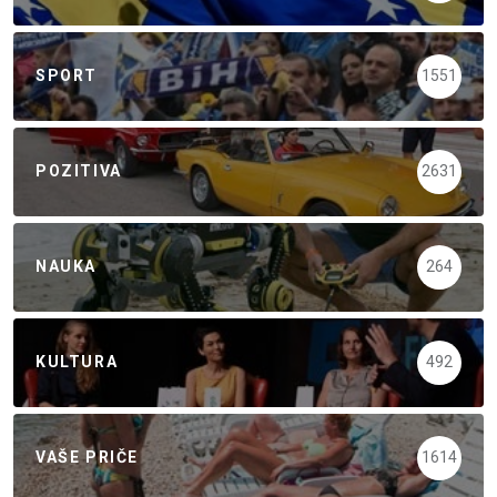
SPORT
1551
POZITIVA
2631
NAUKA
264
KULTURA
492
VAŠE PRIČE
1614