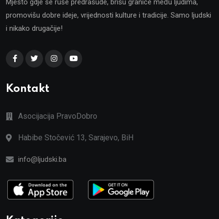
Mjesto gdje se ruše predrasude, brišu granice među ljudima,
promovišu dobre ideje, vrijednosti kulture i tradicije. Samo ljudski
i nikako drugačije!
Kontakt
Asocijacija PravoDobro
Habibe Stočević 13, Sarajevo, BiH
info@ljudski.ba