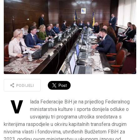
PODIJELI
V
lada Federacije BiH je na prijedlog Federalnog
ministarstva kulture i sporta donijela odluke o
usvajanju tri programa utroška sredstava s
kriterijima raspodjele u okviru kapitalnih transfera drugim
nivoima vlasti i fondovima, utvrđenih Budžetom FBiH za
2023. godinu ovom ministarstvu u ukupnom iznosu od