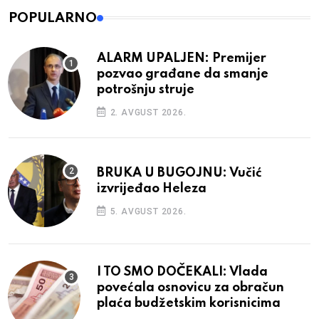
POPULARNO
ALARM UPALJEN: Premijer
pozvao građane da smanje
potrošnju struje
2. AVGUST 2026.
BRUKA U BUGOJNU: Vučić
izvrijeđao Heleza
5. AVGUST 2026.
I TO SMO DOČEKALI: Vlada
povećala osnovicu za obračun
plaća budžetskim korisnicima