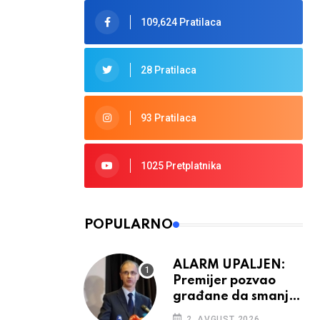
109,624 Pratilaca
28 Pratilaca
93 Pratilaca
1025 Pretplatnika
POPULARNO
ALARM UPALJEN:
Premijer pozvao
građane da smanje
potrošnju struje
2. AVGUST 2026.