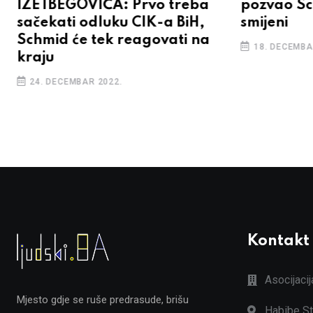
IZETBEGOVIĆA: Prvo treba
pozvao S
sačekati odluku CIK-a BiH,
smijeni
Schmid će tek reagovati na
18. DECEMBA
kraju
24. DECEMBAR 2022.
Kontakt
Asocijaci
Mjesto gdje se ruše predrasude, brišu
Habibe St