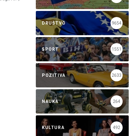
DRUŠTVO
9654
SPORT
1551
POZITIVA
2633
NAUKA
264
KULTURA
492