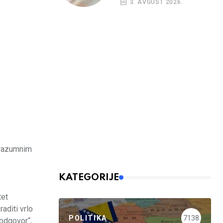
3. AVGUST 2026.
budžetskim
korisnicima
o razumnim
KATEGORIJE
tet
aditi vrlo
POLITIKA
7138
 odgovor“,