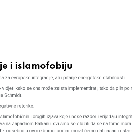
e i islamofobiju
za evropske integracije, ali i pitanje energetske stabilnosti.
o vidjeti kako se ona može zaista implementirati, tako da plin p
 je Schmidt.
gativne retorike.
islamofobičnih i drugih izjava koje unose razdor i vrijeđaju integri
stva na Zapadnom Balkanu, svi smo se složili da se na tome mora r
e, posebno u ovoj izbornoj godini, morat ćemo dati jasan i oštar