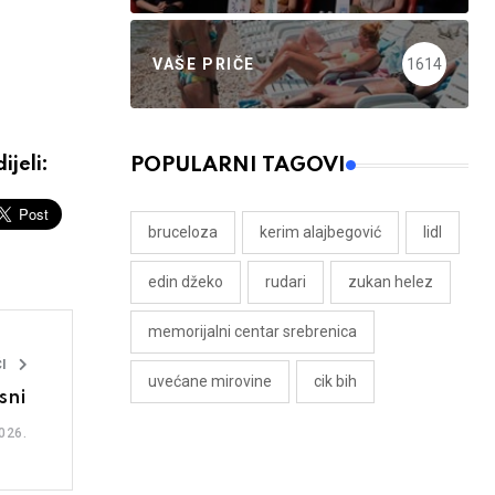
VAŠE PRIČE
1614
ijeli:
POPULARNI TAGOVI
bruceloza
kerim alajbegović
lidl
edin džeko
rudari
zukan helez
memorijalni centar srebrenica
I
uvećane mirovine
cik bih
sni
026.