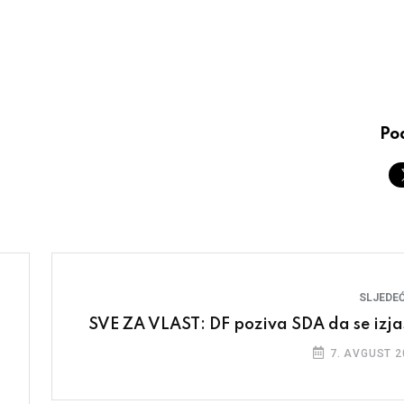
Pod
SLJEDEĆ
SVE ZA VLAST: DF poziva SDA da se izja
7. AVGUST 2