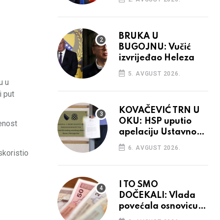
BRUKA U
BUGOJNU: Vučić
izvrijeđao Heleza
5. AVGUST 2026.
u u
i put
KOVAČEVIĆ TRN U
OKU: HSP uputio
ćenost
apelaciju Ustavnom
sudu BiH
6. AVGUST 2026.
skoristio
I TO SMO
DOČEKALI: Vlada
povećala osnovicu
za obračun plaća