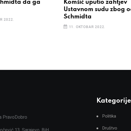
chmidta da ga
Komšić uputio zahtjev
Ustavnom sudu zbog o
Schmidta
R 2022.
11. OKTOBAR 2022.
Kategorije
Politika
ja PravoDobro
Društvo
očević 13, Sarajevo, BiH