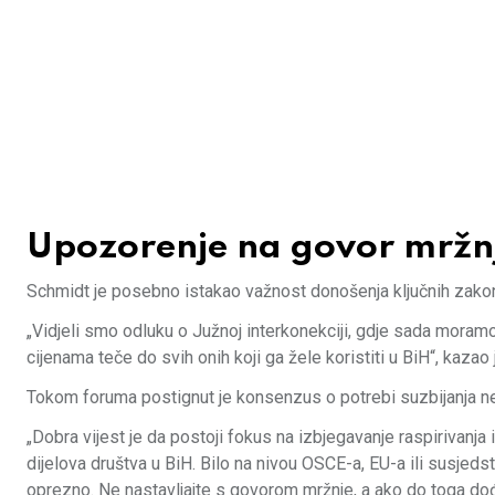
Upozorenje na govor mržnj
Schmidt je posebno istakao važnost donošenja ključnih zakona 
„Vidjeli smo odluku o Južnoj interkonekciji, gdje sada moram
cijenama teče do svih onih koji ga žele koristiti u BiH“, kazao
Tokom foruma postignut je konsenzus o potrebi suzbijanja ne
„Dobra vijest je da postoji fokus na izbjegavanje raspirivanja 
dijelova društva u BiH. Bilo na nivou OSCE-a, EU-a ili susjed
oprezno. Ne nastavljajte s govorom mržnje, a ako do toga dođ