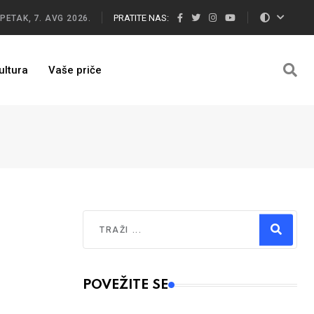
PRATITE NAS:
PETAK, 7. AVG 2026.
ultura
Vaše priče
Traži
Type 2 or more characters for results.
POVEŽITE SE