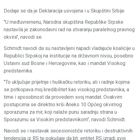
Dodaje se da je Deklaracija usvojena i u Skupštini Srbije.
"U međuvremenu, Narodna skupština Republike Srpske
nastavila je zakonodavni rad na stvaranju paralelnog pravnog
okvira", navodi se.
Schmidt navodi da su nastavljeni napadi vladajuće koalicije u
Republici Srpskoj na institucije na državnom nivou, posebno
Ustavni sud Bosne i Hercegovine, kao i mandat Visokog
predstavnika.
"To uključuje prijetnje i huškačku retoriku, ali i radnje kojima
se potkopava moj kredibilitet kao visokog predstavnika, a
time i sposobnost da provedem svoj mandat. Ovakvim
postupcima se direktno krši Aneks 10 Općeg okvirnog
sporazuma za mir, koji nalaže punu saradnju strana u
Sporazumu sa Visokim predstavnikom", navodi Schmidt.
Navodi se i nastavak secesionističe retoriku i destruktivnih
tendencija iz RS te pokušaje da bh. entitet RS izradi svoj