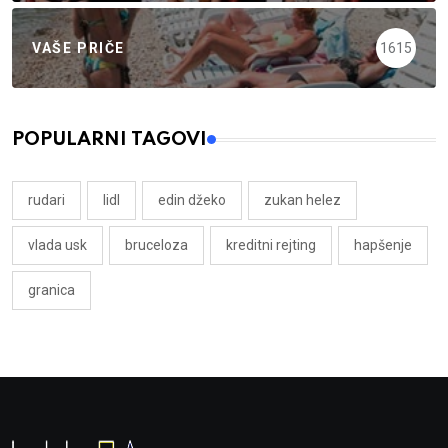
VAŠE PRIČE
1615
POPULARNI TAGOVI
rudari
lidl
edin džeko
zukan helez
vlada usk
bruceloza
kreditni rejting
hapšenje
granica