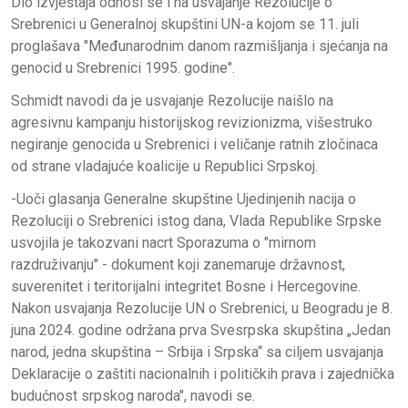
Dio izvještaja odnosi se i na usvajanje Rezolucije o
Srebrenici u Generalnoj skupštini UN-a kojom se 11. juli
proglašava "Međunarodnim danom razmišljanja i sjećanja na
genocid u Srebrenici 1995. godine".
Schmidt navodi da je usvajanje Rezolucije naišlo na
agresivnu kampanju historijskog revizionizma, višestruko
negiranje genocida u Srebrenici i veličanje ratnih zločinaca
od strane vladajuće koalicije u Republici Srpskoj.
-Uoči glasanja Generalne skupštine Ujedinjenih nacija o
Rezoluciji o Srebrenici istog dana, Vlada Republike Srpske
usvojila je takozvani nacrt Sporazuma o "mirnom
razdruživanju" - dokument koji zanemaruje državnost,
suverenitet i teritorijalni integritet Bosne i Hercegovine.
Nakon usvajanja Rezolucije UN o Srebrenici, u Beogradu je 8.
juna 2024. godine održana prva Svesrpska skupština „Jedan
narod, jedna skupština – Srbija i Srpska“ sa ciljem usvajanja
Deklaracije o zaštiti nacionalnih i političkih prava i zajednička
budućnost srpskog naroda", navodi se.