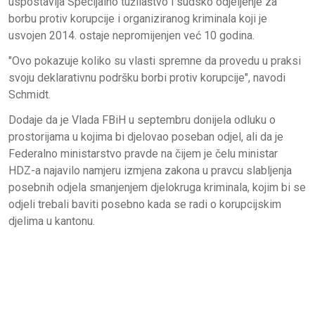
uspostavlja Specijalno tužilaštvo i sudsko odjeljenje za
borbu protiv korupcije i organiziranog kriminala koji je
usvojen 2014. ostaje nepromijenjen već 10 godina.
"Ovo pokazuje koliko su vlasti spremne da provedu u praksi
svoju deklarativnu podršku borbi protiv korupcije", navodi
Schmidt.
Dodaje da je Vlada FBiH u septembru donijela odluku o
prostorijama u kojima bi djelovao poseban odjel, ali da je
Federalno ministarstvo pravde na čijem je čelu ministar
HDZ-a najavilo namjeru izmjena zakona u pravcu slabljenja
posebnih odjela smanjenjem djelokruga kriminala, kojim bi se
odjeli trebali baviti posebno kada se radi o korupcijskim
djelima u kantonu.