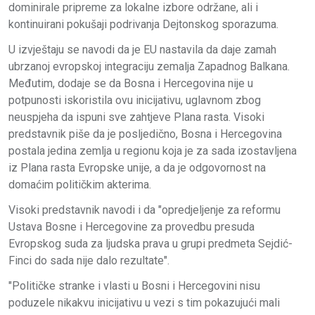
dominirale pripreme za lokalne izbore održane, ali i
kontinuirani pokušaji podrivanja Dejtonskog sporazuma.
U izvještaju se navodi da je EU nastavila da daje zamah
ubrzanoj evropskoj integraciju zemalja Zapadnog Balkana.
Međutim, dodaje se da Bosna i Hercegovina nije u
potpunosti iskoristila ovu inicijativu, uglavnom zbog
neuspjeha da ispuni sve zahtjeve Plana rasta. Visoki
predstavnik piše da je posljedično, Bosna i Hercegovina
postala jedina zemlja u regionu koja je za sada izostavljena
iz Plana rasta Evropske unije, a da je odgovornost na
domaćim političkim akterima.
Visoki predstavnik navodi i da "opredjeljenje za reformu
Ustava Bosne i Hercegovine za provedbu presuda
Evropskog suda za ljudska prava u grupi predmeta Sejdić-
Finci do sada nije dalo rezultate".
"Političke stranke i vlasti u Bosni i Hercegovini nisu
poduzele nikakvu inicijativu u vezi s tim pokazujući mali