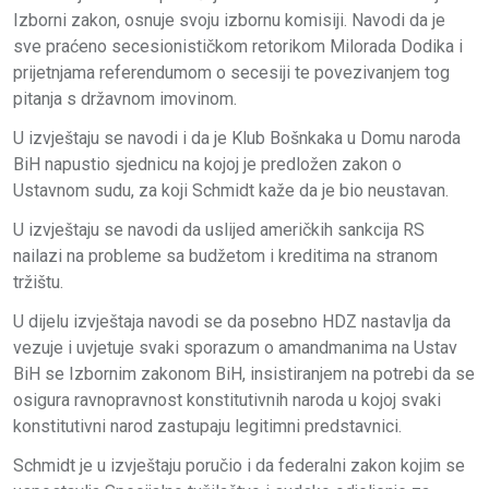
Izborni zakon, osnuje svoju izbornu komisiji. Navodi da je
sve praćeno secesionističkom retorikom Milorada Dodika i
prijetnjama referendumom o secesiji te povezivanjem tog
pitanja s državnom imovinom.
U izvještaju se navodi i da je Klub Bošnkaka u Domu naroda
BiH napustio sjednicu na kojoj je predložen zakon o
Ustavnom sudu, za koji Schmidt kaže da je bio neustavan.
U izvještaju se navodi da uslijed američkih sankcija RS
nailazi na probleme sa budžetom i kreditima na stranom
tržištu.
U dijelu izvještaja navodi se da posebno HDZ nastavlja da
vezuje i uvjetuje svaki sporazum o amandmanima na Ustav
BiH se Izbornim zakonom BiH, insistiranjem na potrebi da se
osigura ravnopravnost konstitutivnih naroda u kojoj svaki
konstitutivni narod zastupaju legitimni predstavnici.
Schmidt je u izvještaju poručio i da federalni zakon kojim se