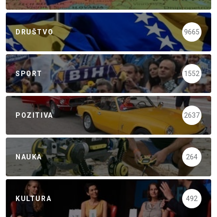
DRUŠTVO
9665
SPORT
1552
POZITIVA
2637
NAUKA
264
KULTURA
492