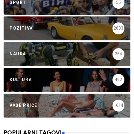
SPORT
1551
POZITIVA
2633
NAUKA
264
KULTURA
492
VAŠE PRIČE
1614
POPULARNI TAGOVI