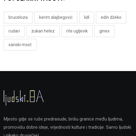
bruceloza
kerim alajbegović
lidl
edin džeko
rudari
zukan helez
rite ugljevik
ginex
sanski most
Mjesto gdje se ruše predrasude, brišu granice među ljudima,
promovišu dobre ideje, vrijednosti kulture i tradicije. Samo ljudski
i nikako drugačije!