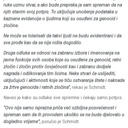
ruke uzmu stvar, a ako bude prepreka ja sam spreman da na
njih stavim svoj potpis. To uključuje unošenje podataka u
kaznene evidencije o ljudima koji su osuđeni za genocid i
zločine.
Ne može se tolerisati da takvi ljudi ne budu evidentirani i da
sve prođe kao da se nije ništa dogodilo.
Druga odluka se odnosi na zabranu izbora i imenovanja na
javne funkcije svih osoba koje su osuđene za genocid, ratni
zločin i zločin protiv čovječnosti kao i zabranu dodjele
nagrada i odlikovanja tim licima. Neke stvari će uslijediti,
uključujući i aktivnosti koje se tiču ostvarenja štete i naknade
za žrtve genocida i ratnih zločina”,
rekao je Schmidt.
Naveo je kako su odluke sve spremne i čekaju samo potpis.
“Ovo nije samo isprazna priča već ozbiljna posvećenost i
spreman sam da ih provodem ukoliko se ne bude djelovalo u
dogledno vrijeme”,
poručio je Schmidt.