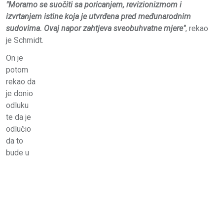
"Moramo se suočiti sa poricanjem, revizionizmom i
izvrtanjem istine koja je utvrđena pred međunarodnim
sudovima. Ovaj napor zahtjeva sveobuhvatne mjere"
, rekao
je Schmidt.
On je
potom
rekao da
je donio
odluku
te da je
odlučio
da to
bude u