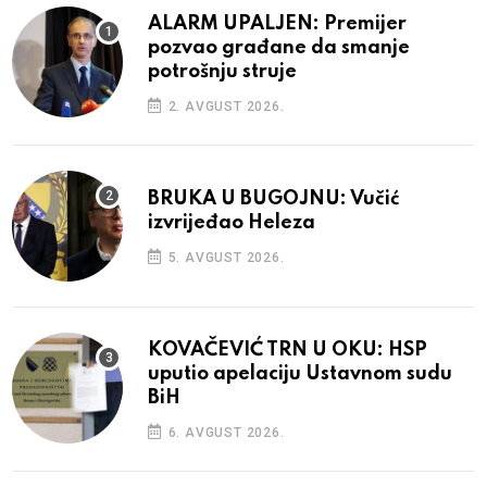
ALARM UPALJEN: Premijer
pozvao građane da smanje
potrošnju struje
2. AVGUST 2026.
BRUKA U BUGOJNU: Vučić
izvrijeđao Heleza
5. AVGUST 2026.
KOVAČEVIĆ TRN U OKU: HSP
uputio apelaciju Ustavnom sudu
BiH
6. AVGUST 2026.