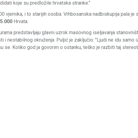
didati koje su predložile hrvatska stranke."
00 vjernika, i to starijih osoba. Vrhbosanska nadbiskupija pala je
5.000
Hrvata.
turama predstavljaju glavni uzrok masovnog iseljavanja stanovništ
 nestabilnog okruženja. Puljić je zaključio: "Ljudi ne idu samo i
 se. Koliko god ja govorim o ostanku, teško je razbiti taj stereot