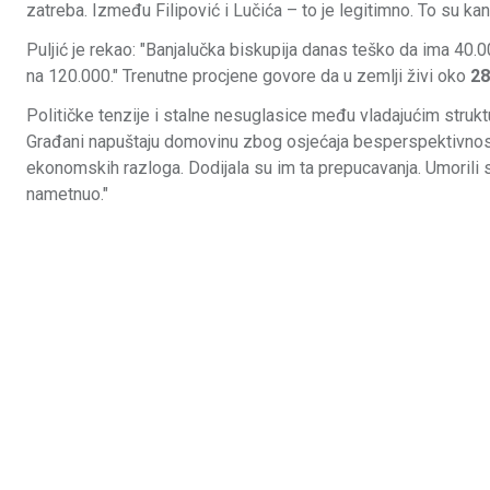
zatreba. Između Filipović i Lučića – to je legitimno. To su kan
Puljić je rekao: "Banjalučka biskupija danas teško da ima 40.0
na 120.000." Trenutne procjene govore da u zemlji živi oko
28
Političke tenzije i stalne nesuglasice među vladajućim struk
Građani napuštaju domovinu zbog osjećaja besperspektivnosti i
ekonomskih razloga. Dodijala su im ta prepucavanja. Umorili su
nametnuo."