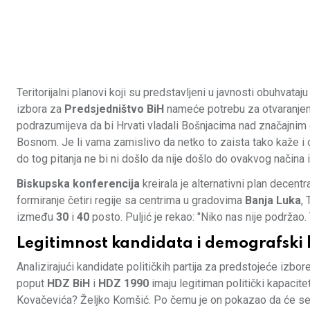
Teritorijalni planovi koji su predstavljeni u javnosti obuhvataj
izbora za
Predsjedništvo BiH
nameće potrebu za otvaranjem o
podrazumijeva da bi Hrvati vladali Bošnjacima nad značajni
Bosnom. Je li vama zamislivo da netko to zaista tako kaže i 
do tog pitanja ne bi ni došlo da nije došlo do ovakvog načina
Biskupska konferencija
kreirala je alternativni plan decen
formiranje četiri regije sa centrima u gradovima
Banja Luka
,
između
30
i
40
posto. Puljić je rekao: "Niko nas nije podržao.
Legitimnost kandidata i demografski 
Analizirajući kandidate političkih partija za predstojeće izbo
poput
HDZ BiH
i
HDZ 1990
imaju legitiman politički kapacite
Kovačevića? Željko Komšić. Po čemu je on pokazao da će se z