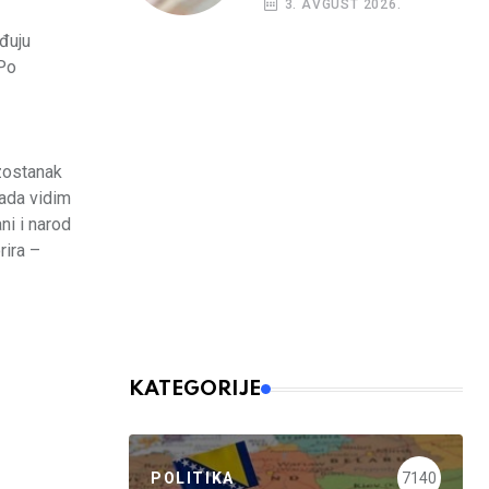
3. AVGUST 2026.
budžetskim
rđuju
korisnicima
 Po
Izostanak
kada vidim
ni i narod
rira –
KATEGORIJE
POLITIKA
7140