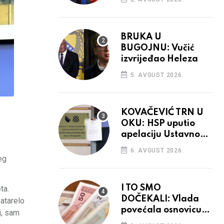
BRUKA U
BUGOJNU: Vučić
izvrijeđao Heleza
5. AVGUST 2026.
KOVAČEVIĆ TRN U
OKU: HSP uputio
apelaciju Ustavnom
sudu BiH
6. AVGUST 2026.
eg
I TO SMO
ta.
DOČEKALI: Vlada
Batarelo
povećala osnovicu
i, sam
za obračun plaća