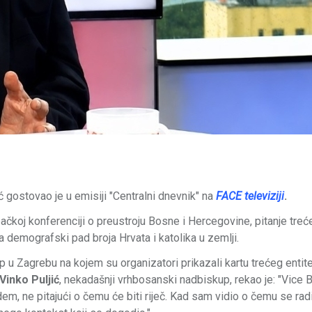
 gostovao je u emisiji "Centralni dnevnik" na
FACE televiziji
.
čkoj konferenciji o preustroju Bosne i Hercegovine, pitanje treć
a demografski pad broja Hrvata i katolika u zemlji.
 u Zagrebu na kojem su organizatori prikazali kartu trećeg entite
Vinko Puljić
, nekadašnji vrhbosanski nadbiskup, rekao je: "Vice 
dem, ne pitajući o čemu će biti riječ. Kad sam vidio o čemu se rad