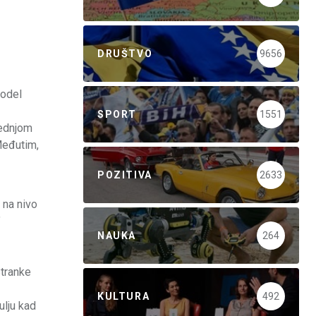
DRUŠTVO
9656
model
SPORT
1551
rednjom
Međutim,
POZITIVA
2633
 na nivo
"
NAUKA
264
Stranke
KULTURA
492
ulju kad