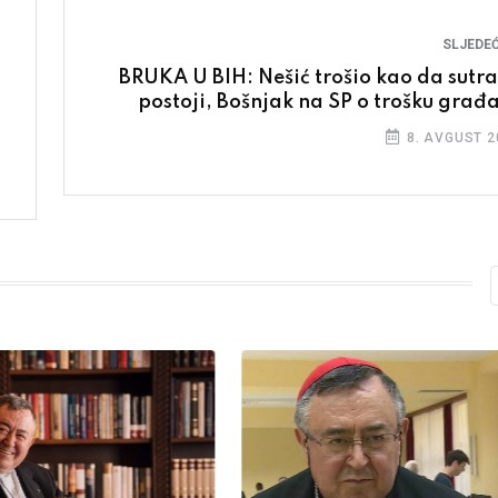
SLJEDEĆ
BRUKA U BIH: Nešić trošio kao da sutra
postoji, Bošnjak na SP o trošku građ
8. AVGUST 2