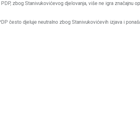
a PDP, zbog Stanivukovićevog djelovanja, više ne igra značajnu o
, PDP često djeluje neutralno zbog Stanivukovićevih izjava i ponaša