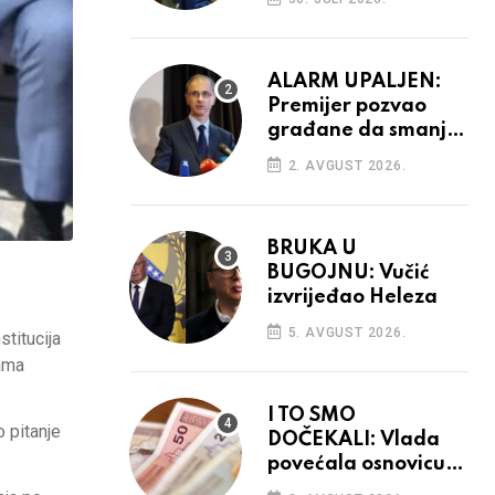
ALARM UPALJEN:
Premijer pozvao
građane da smanje
potrošnju struje
2. AVGUST 2026.
BRUKA U
BUGOJNU: Vučić
izvrijeđao Heleza
5. AVGUST 2026.
titucija
nama
I TO SMO
 pitanje
DOČEKALI: Vlada
povećala osnovicu
za obračun plaća