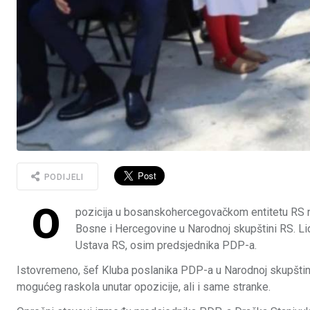
PODIJELI
O
pozicija u bosanskohercegovačkom entitetu RS nij
Bosne i Hercegovine u Narodnoj skupštini RS. Li
Ustava RS, osim predsjednika PDP-a.
Istovremeno, šef Kluba poslanika PDP-a u Narodnoj skupštini 
mogućeg raskola unutar opozicije, ali i same stranke.