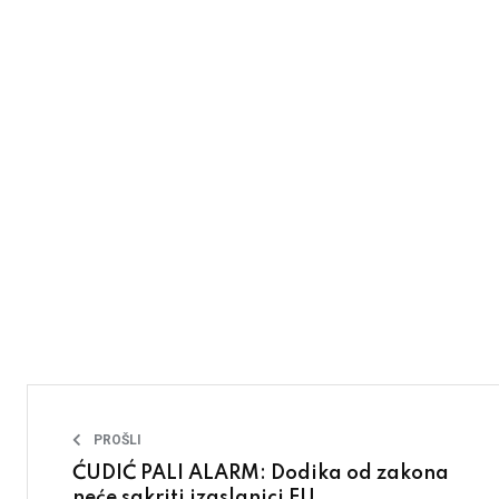
PROŠLI
ĆUDIĆ PALI ALARM: Dodika od zakona
neće sakriti izaslanici EU