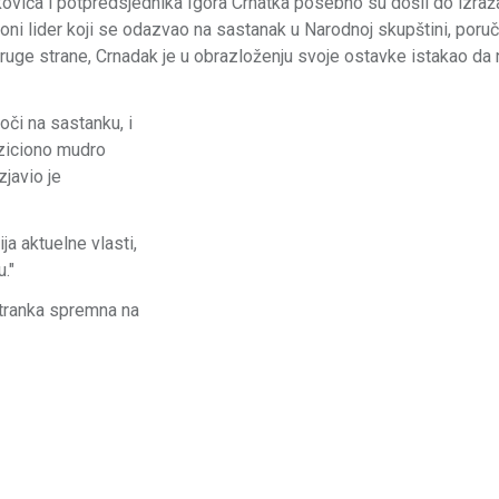
vića i potpredsjednika Igora Crnatka posebno su došli do izraž
ioni lider koji se odazvao na sastanak u Narodnoj skupštini, poruč
druge strane, Crnadak je u obrazloženju svoje ostavke istakao da 
 oči na sastanku, i
oziciono mudro
zjavio je
ja aktuelne vlasti,
."
stranka spremna na