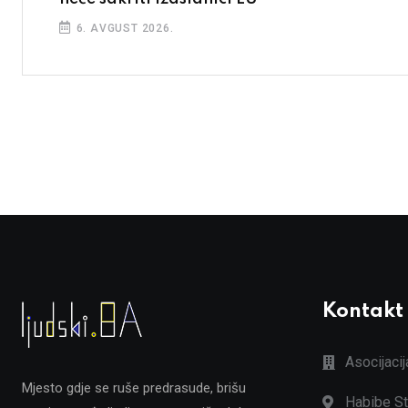
6. AVGUST 2026.
Kontakt
Asocijaci
Mjesto gdje se ruše predrasude, brišu
Habibe St