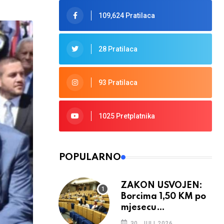
109,624 Pratilaca
28 Pratilaca
93 Pratilaca
1025 Pretplatnika
POPULARNO
ZAKON USVOJEN:
Borcima 1,50 KM po
mjesecu
provedenom u ratu
30. JULI 2026.