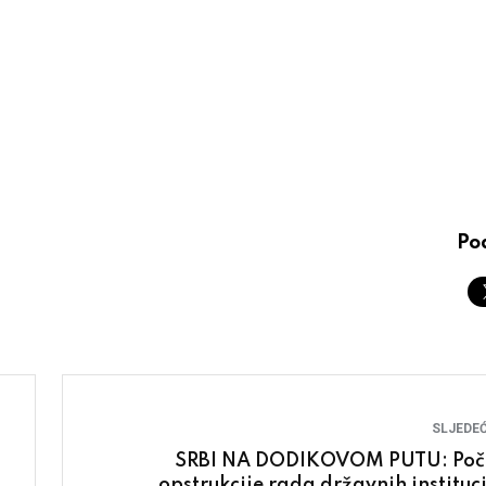
Pod
SLJEDEĆ
SRBI NA DODIKOVOM PUTU: Poč
opstrukcije rada državnih instituci