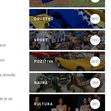
DRUŠTVO
9651
SPORT
1551
šest
vić
POZITIVA
2631
ja između
NAUKA
264
er je on
KULTURA
491