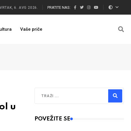
PRATITE NAS:
VRTAK, 6. AVG 2026.
ultura
Vaše priče
Traži
ol u
Type 2 or more characters for results.
POVEŽITE SE