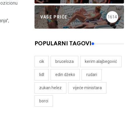
pozicionu
VAŠE PRIČE
1614
nja",
POPULARNI TAGOVI
cik
bruceloza
kerim alajbegović
lidl
edin džeko
rudari
zukan helez
vijeće ministara
borci