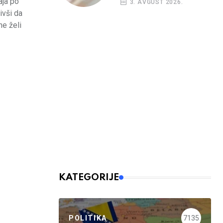
aja po
3. AVGUST 2026.
budžetskim
ivši da
korisnicima
ne želi
KATEGORIJE
POLITIKA
7135