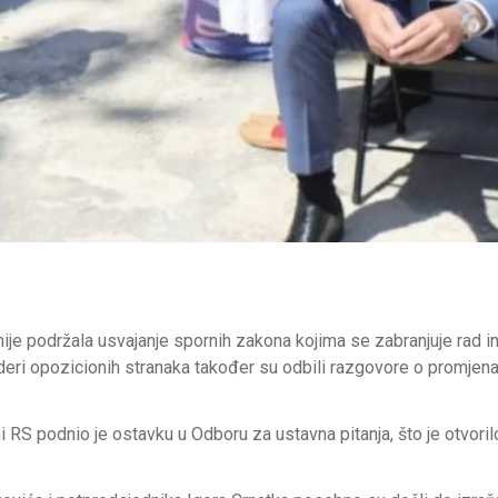
e podržala usvajanje spornih zakona kojima se zabranjuje rad ins
deri opozicionih stranaka također su odbili razgovore o promje
RS podnio je ostavku u Odboru za ustavna pitanja, što je otvorilo