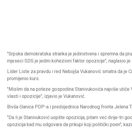
"Srpska demokratska stranka je jedinstvena i spremna da pruži
mjeseci SDS je jedini kohezioni faktor opozicije", naglasio je 
Lider Liste za pravdu i red Nebojša Vukanović smatra da je 
promijenio kurs.
"Mislim da na poteze gospodina Stanivukovića najviše utiče V
vlasti i opozicije", izjavio je Vukanović.
Bivša članica PDP-a i predsjednica Narodnog fronta Jelena Tr
"Da li je Stanivuković uopšte opozicija, pitam već dvije-tri go
opozicija kad mu odgovara da prikupi koji politički poen", kazal