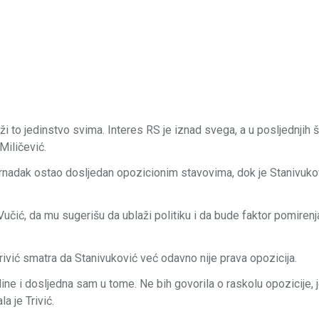
 to jedinstvo svima. Interes RS je iznad svega, a u posljednjih 
Miličević.
Crnadak ostao dosljedan opozicionim stavovima, dok je Stanivuko
učić, da mu sugerišu da ublaži politiku i da bude faktor pomiren
ivić smatra da Stanivuković već odavno nije prava opozicija.
dine i dosljedna sam u tome. Ne bih govorila o raskolu opozicije, j
a je Trivić.