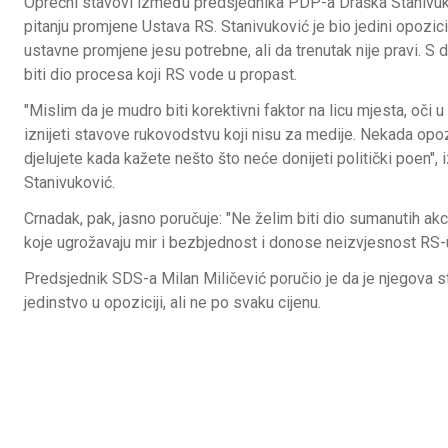
Oprečni stavovi između predsjednika PDP-a Draška Stanivuko
pitanju promjene Ustava RS. Stanivuković je bio jedini opozic
ustavne promjene jesu potrebne, ali da trenutak nije pravi. S 
biti dio procesa koji RS vode u propast.
"Mislim da je mudro biti korektivni faktor na licu mjesta, oči u
iznijeti stavove rukovodstvu koji nisu za medije. Nekada op
djelujete kada kažete nešto što neće donijeti politički poen", i
Stanivuković.
Crnadak, pak, jasno poručuje: "Ne želim biti dio sumanutih akci
koje ugrožavaju mir i bezbjednost i donose neizvjesnost RS-u
Predsjednik SDS-a Milan Miličević poručio je da je njegova 
jedinstvo u opoziciji, ali ne po svaku cijenu.