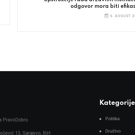
odgovor mora biti efika
6. AVGUST 2
Kategorije
Politika
ja PravoDobro
Društvo
očević 13, Sarajevo, BiH