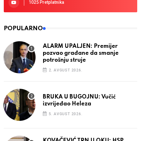
1025 Pretplatnika
POPULARNO
ALARM UPALJEN: Premijer
pozvao građane da smanje
potrošnju struje
2. AVGUST 2026.
BRUKA U BUGOJNU: Vučić
izvrijeđao Heleza
5. AVGUST 2026.
KOVAČEVIĆ TRN U OKU: HSP