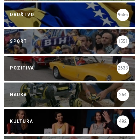
DRUŠTVO
9656
SPORT
1551
POZITIVA
2633
NAUKA
264
KULTURA
492