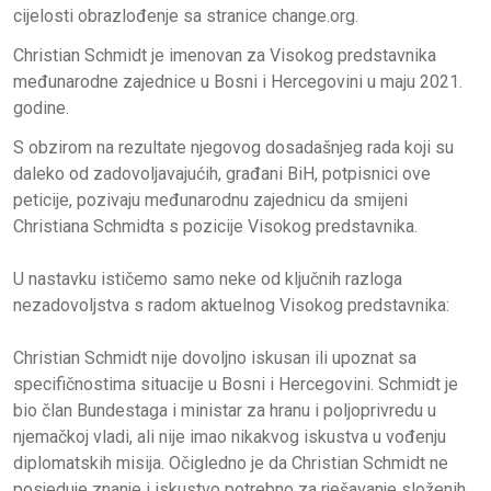
cijelosti obrazlođenje sa stranice change.org.
Christian Schmidt je imenovan za Visokog predstavnika
međunarodne zajednice u Bosni i Hercegovini u maju 2021.
godine.
S obzirom na rezultate njegovog dosadašnjeg rada koji su
daleko od zadovoljavajućih, građani BiH, potpisnici ove
peticije, pozivaju međunarodnu zajednicu da smijeni
Christiana Schmidta s pozicije Visokog predstavnika.
U nastavku ističemo samo neke od ključnih razloga
nezadovoljstva s radom aktuelnog Visokog predstavnika:
Christian Schmidt nije dovoljno iskusan ili upoznat sa
specifičnostima situacije u Bosni i Hercegovini. Schmidt je
bio član Bundestaga i ministar za hranu i poljoprivredu u
njemačkoj vladi, ali nije imao nikakvog iskustva u vođenju
diplomatskih misija. Očigledno je da Christian Schmidt ne
posjeduje znanje i iskustvo potrebno za rješavanje složenih