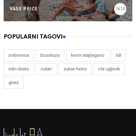
VAŠE PRIČE
1614
POPULARNI TAGOVI
srebrenica
bruceloza
kerim alajbegović
lidl
edin džeko
rudari
zukan helez
rite ugljevik
ginex