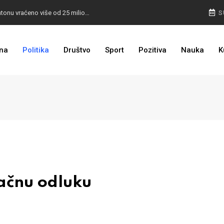
I TO SMO DOČEKALI: U 4 godine građanima u kantonu vraćeno više od 25 miliona KM
S
I TO JE BIH: Prvašićima 50 ruksaka sa školskim priborom
na
Politika
Društvo
Sport
Pozitiva
Nauka
K
ačnu odluku