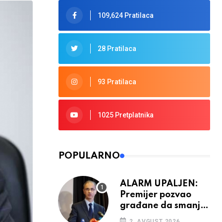
109,624 Pratilaca
28 Pratilaca
93 Pratilaca
1025 Pretplatnika
POPULARNO
ALARM UPALJEN:
Premijer pozvao
građane da smanje
potrošnju struje
2. AVGUST 2026.