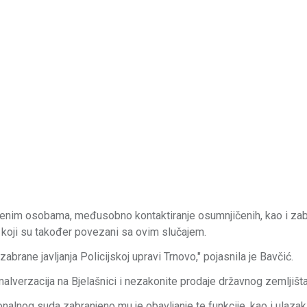
đenim osobama, međusobno kontaktiranje osumnjičenih, kao i za
, koji su također povezani sa ovim slučajem.
brane javljanja Policijskoj upravi Trnovo," pojasnila je Bavčić.
malverzacija na Bjelašnici i nezakonite prodaje državnog zemljišta
nalnog suda zabranjeno mu je obavljanje te funkcije, kao i ulazak