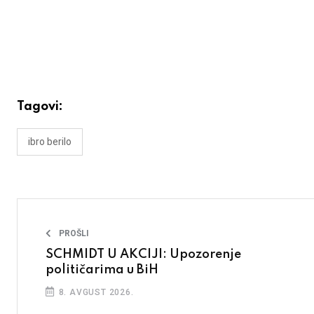
Tagovi:
ibro berilo
PROŠLI
SCHMIDT U AKCIJI: Upozorenje
političarima u BiH
8. AVGUST 2026.