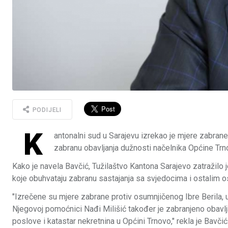
PODIJELI
K
antonalni sud u Sarajevu izrekao je mjere zabrane
zabranu obavljanja dužnosti načelnika Općine Trno
Kako je navela Bavčić, Tužilaštvo Kantona Sarajevo zatražilo j
koje obuhvataju zabranu sastajanja sa svjedocima i ostalim
"Izrečene su mjere zabrane protiv osumnjičenog Ibre Berila, 
Njegovoj pomoćnici Nađi Milišić također je zabranjeno obav
poslove i katastar nekretnina u Općini Trnovo," rekla je Bavčić