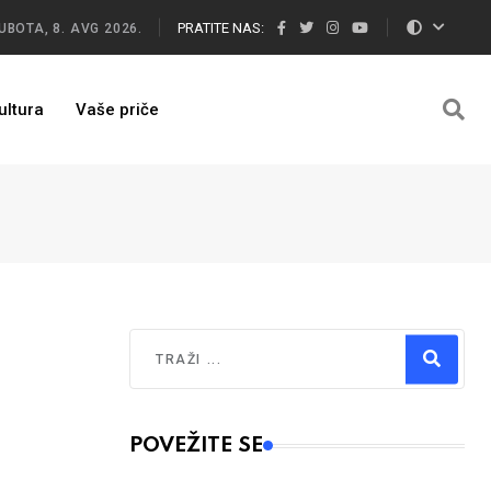
PRATITE NAS:
UBOTA, 8. AVG 2026.
ultura
Vaše priče
Traži
Type 2 or more characters for results.
POVEŽITE SE