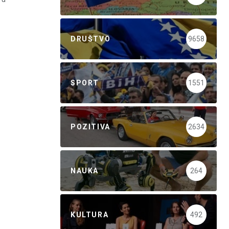
DRUŠTVO
9658
SPORT
1551
POZITIVA
2634
NAUKA
264
KULTURA
492