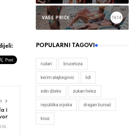
VAŠE PRIČE
1614
POPULARNI TAGOVI
ijeli:
rudari
bruceloza
kerim alajbegović
lidl
edin džeko
zukan helez
I
republika srpska
dragan bursač
a i
vor
kcus
026.