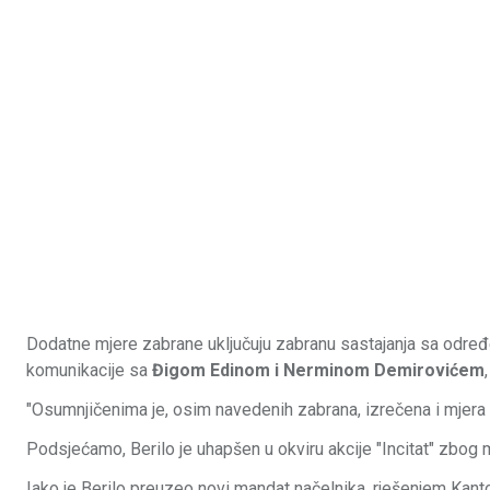
Dodatne mjere zabrane uključuju zabranu sastajanja sa odre
komunikacije sa
Đigom Edinom i Nerminom Demirovićem
"Osumnjičenima je, osim navedenih zabrana, izrečena i mjera za
Podsjećamo, Berilo je uhapšen u okviru akcije "Incitat" zbog 
Iako je Berilo preuzeo novi mandat načelnika, rješenjem Kanto