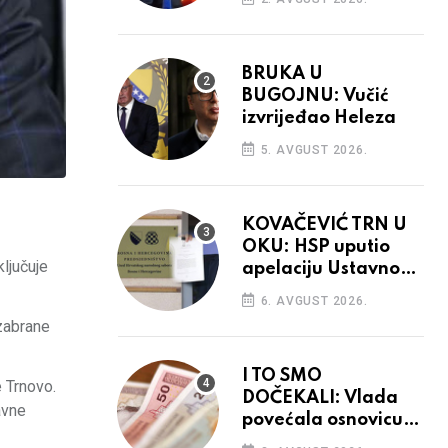
BRUKA U
BUGOJNU: Vučić
izvrijeđao Heleza
5. AVGUST 2026.
KOVAČEVIĆ TRN U
OKU: HSP uputio
ključuje
apelaciju Ustavnom
sudu BiH
6. AVGUST 2026.
 zabrane
I TO SMO
e Trnovo.
DOČEKALI: Vlada
avne
povećala osnovicu
za obračun plaća