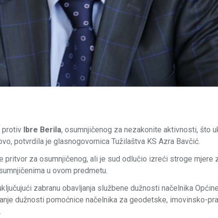
 protiv
Ibre Berila
, osumnjičenog za nezakonite aktivnosti, što u
vo, potvrdila je glasnogovornica Tužilaštva KS Azra Bavčić.
e pritvor za osumnjičenog, ali je sud odlučio izreći stroge mjere
 osumnjičenima u ovom predmetu.
uključujući zabranu obavljanja službene dužnosti načelnika Općin
ljanje dužnosti pomoćnice načelnika za geodetske, imovinsko-pr
.