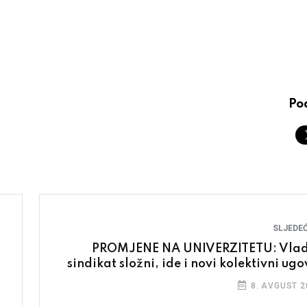
Pod
SLJEDEĆ
PROMJENE NA UNIVERZITETU: Vlad
sindikat složni, ide i novi kolektivni ugo
8. AVGUST 2