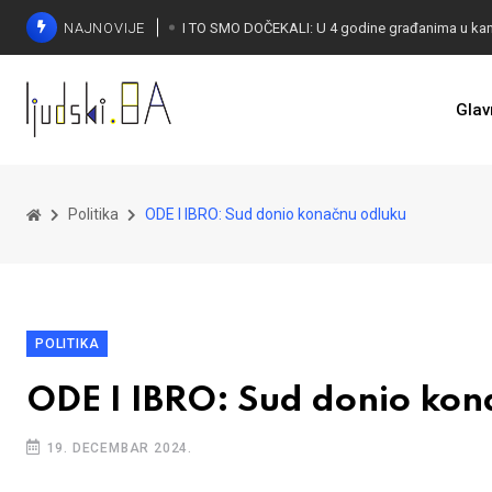
NAJNOVIJE
Glav
KONAKOVIĆ PALI ALARM: Otvoreno pismo UN-u
Politika
ODE I IBRO: Sud donio konačnu odluku
POLITIKA
ODE I IBRO: Sud donio kon
19. DECEMBAR 2024.