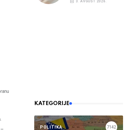
3. AVGUST 2026.
budžetskim
korisnicima
branu
KATEGORIJE
.
POLITIKA
7142
 u