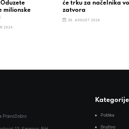
 Oduzete
će trku za načelnika vod
e milionske
zatvora
i
30. AVGUST 2024.
R 2024.
Kategorije
Politika
ja PravoDobro
Društvo
očević 13, Sarajevo, BiH