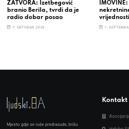
ZATVORA: Izetbegović
IMOVINE:
branio Berila, tvrdi da je
nekretnin
radio dobar posao
vrijednost
7. OKTOBAR 2024.
1. SEPTEMBA
Kontakt
Asocijaci
Mjesto gdje se ruše predrasude, brišu
Habibe St