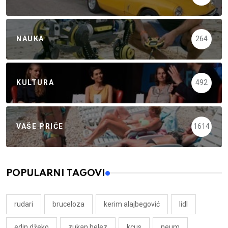
NAUKA
264
KULTURA
492
VAŠE PRIČE
1614
POPULARNI TAGOVI
rudari
bruceloza
kerim alajbegović
lidl
edin džeko
zukan helez
kcus
neum