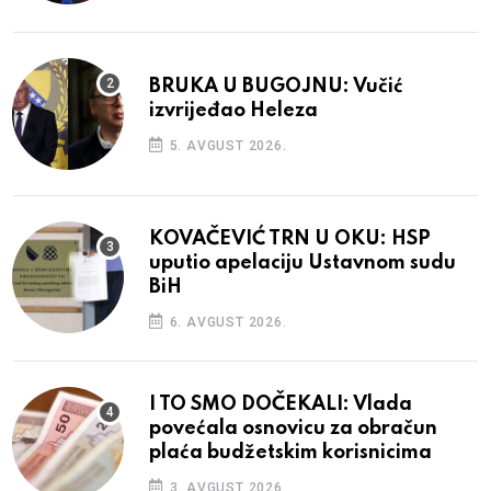
BRUKA U BUGOJNU: Vučić
izvrijeđao Heleza
5. AVGUST 2026.
KOVAČEVIĆ TRN U OKU: HSP
uputio apelaciju Ustavnom sudu
BiH
6. AVGUST 2026.
I TO SMO DOČEKALI: Vlada
povećala osnovicu za obračun
plaća budžetskim korisnicima
3. AVGUST 2026.