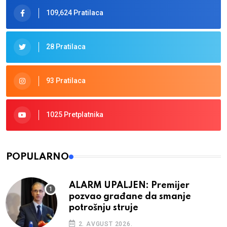
109,624 Pratilaca
28 Pratilaca
93 Pratilaca
1025 Pretplatnika
POPULARNO
ALARM UPALJEN: Premijer
pozvao građane da smanje
potrošnju struje
2. AVGUST 2026.