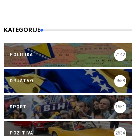
KATEGORIJE
POLITIKA
7142
DRUŠTVO
9658
SPORT
1551
POZITIVA
2634