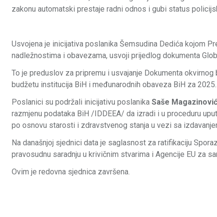
zakonu automatski prestaje radni odnos i gubi status policij
Usvojena je inicijativa poslanika Šemsudina Dedića kojom Pre
nadležnostima i obavezama, usvoji prijedlog dokumenta Globaln
To je preduslov za pripremu i usvajanje Dokumenta okvirnog 
budžetu institucija BiH i međunarodnih obaveza BiH za 2025.
Poslanici su podržali inicijativu poslanika
Saše Magazinovi
razmjenu podataka BiH /IDDЕЕA/ da izradi i u proceduru uputi
po osnovu starosti i zdravstvenog stanja u vezi sa izdavanj
Na današnjoj sjednici data je saglasnost za ratifikaciju Spo
pravosudnu saradnju u krivičnim stvarima i Agencije ЕU za sa
Ovim je redovna sjednica završena.