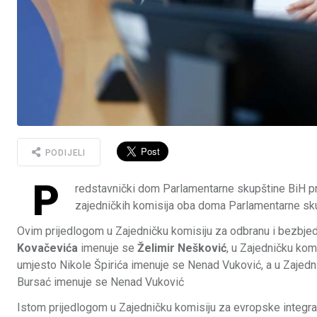
PODIJELI
P
redstavnički dom Parlamentarne skupštine BiH pri
zajedničkih komisija oba doma Parlamentarne sk
Ovim prijedlogom u Zajedničku komisiju za odbranu i bezbje
Kovačevića
imenuje se
Želimir Nešković
, u Zajedničku ko
umjesto Nikole Špirića imenuje se Nenad Vuković, a u Zajed
Bursać imenuje se Nenad Vuković
Istom prijedlogom u Zajedničku komisiju za evropske integr