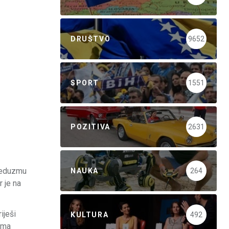
DRUŠTVO
9652
SPORT
1551
POZITIVA
2631
preduzmu
NAUKA
264
 je na
iješi
KULTURA
492
rema