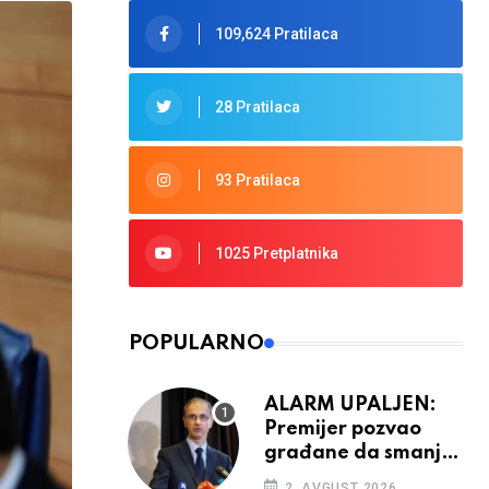
109,624 Pratilaca
28 Pratilaca
93 Pratilaca
1025 Pretplatnika
POPULARNO
ALARM UPALJEN:
Premijer pozvao
građane da smanje
potrošnju struje
2. AVGUST 2026.