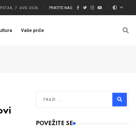
PRATITE NAS:
PETAK, 7. AVG 2026.
ultura
Vaše priče
Traži
ovi
Type 2 or more characters for results.
POVEŽITE SE