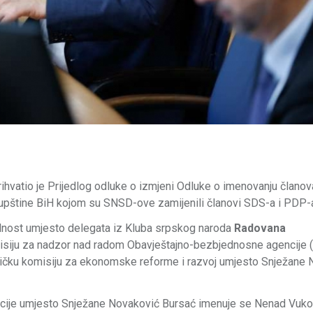
hvatio je Prijedlog odluke o izmjeni Odluke o imenovanju članov
upštine BiH kojom su SNSD-ove zamijenili članovi SDS-a i PDP-
dnost umjesto delegata iz Kluba srpskog naroda
Radovana
misiju za nadzor nad radom Obavještajno-bezbjednosne agencije 
ničku komisiju za ekonomske reforme i razvoj umjesto Snježane
acije umjesto Snježane Novaković Bursać imenuje se Nenad Vukov