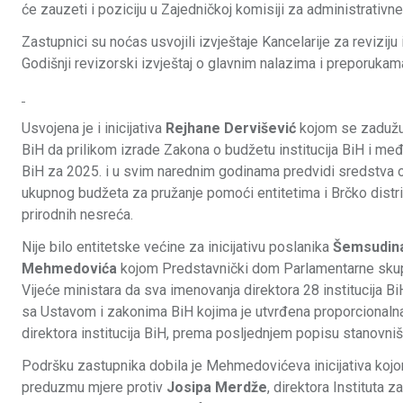
će zauzeti i poziciju u Zajedničkoj komisiji za administrativn
Zastupnici su noćas usvojili izvještaje Kancelarije za reviziju i
Godišnji revizorski izvještaj o glavnim nalazima i preporuka
Usvojena je i inicijativa
Rejhane Dervišević
kojom se zadužuj
BiH da prilikom izrade Zakona o budžetu institucija BiH i m
BiH za 2025. i u svim narednim godinama predvidi sredstva 
ukupnog budžeta za pružanje pomoći entitetima i Brčko distri
prirodnih nesreća.
Nije bilo entitetske većine za inicijativu poslanika
Šemsudin
Mehmedovića
kojom Predstavnički dom Parlamentarne sku
Vijeće ministara da sva imenovanja direktora 28 institucija B
sa Ustavom i zakonima BiH kojima je utvrđena proporcionalna
direktora institucija BiH, prema posljednjem popisu stanovniš
Podršku zastupnika dobila je Mehmedovićeva inicijativa kojo
preduzmu mjere protiv
Josipa Merdže
, direktora Instituta 