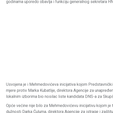
godinama uporedo obavlja i funkciju generalnog sekretara HNS
Usvojena je i Mehmedovićeva inicijativa kojom Predstavničk
mjere protiv Marka Kubatlije, direktora Agencije za unapređen
lokalnim izborima bio nosilac liste kandidata DNS-a za Skupš
Opće većine nije bilo za Mehmedovićevu inicijativu kojom je 
dužnosti Darka Ćuluma, direktora Agencije za istrage i zaštit