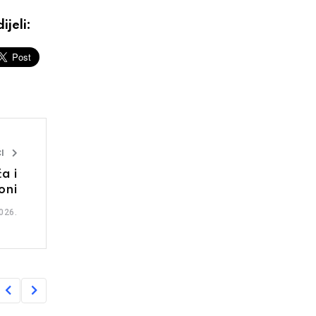
ijeli:
I
a i
oni
026.