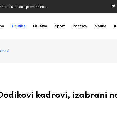
BURA U MOSTARU: Otpušteni radnici odbili poziv Kordića, uskoro povratak na posao
na
Politika
Društvo
Sport
Pozitiva
Nauka
K
I TO SMO DOČEKALI: Grad u BiH prvi put dobio sredstva EU
i novi
odikovi kadrovi, izabrani n