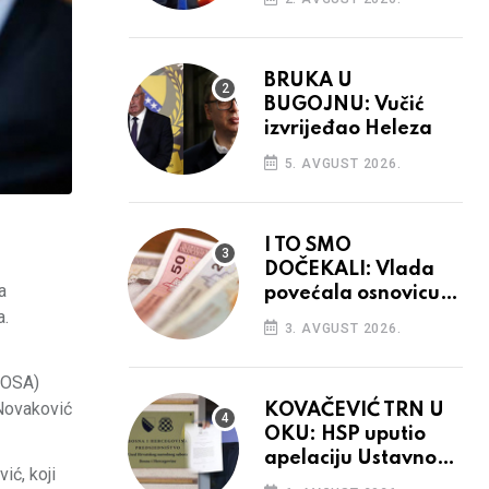
BRUKA U
BUGOJNU: Vučić
izvrijeđao Heleza
5. AVGUST 2026.
I TO SMO
DOČEKALI: Vlada
a
povećala osnovicu
a.
za obračun plaća
3. AVGUST 2026.
budžetskim
korisnicima
(OSA)
 Novaković
KOVAČEVIĆ TRN U
OKU: HSP uputio
apelaciju Ustavnom
ić, koji
sudu BiH