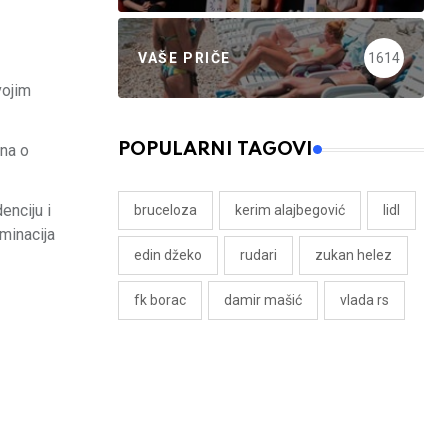
VAŠE PRIČE
1614
vojim
POPULARNI TAGOVI
ona o
enciju i
bruceloza
kerim alajbegović
lidl
minacija
edin džeko
rudari
zukan helez
fk borac
damir mašić
vlada rs