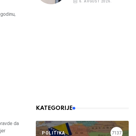
6. AVGUST 2026.
 godinu,
KATEGORIJE
pravde da
jer
POLITIKA
7137