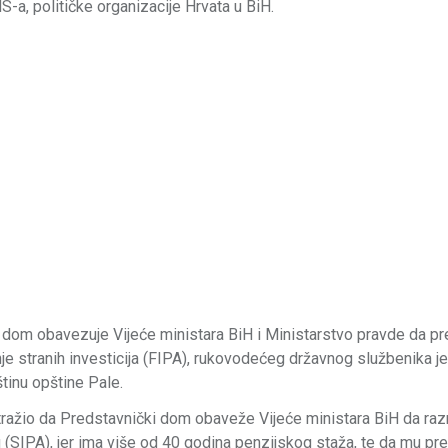
-a, političke organizacije Hrvata u BiH.
i dom obavezuje Vijeće ministara BiH i Ministarstvo pravde da 
je stranih investicija (FIPA), rukovodećeg državnog službenika jer
tinu opštine Pale.
tražio da Predstavnički dom obaveže Vijeće ministara BiH da razr
u (SIPA), jer ima više od 40 godina penzijskog staža, te da mu p