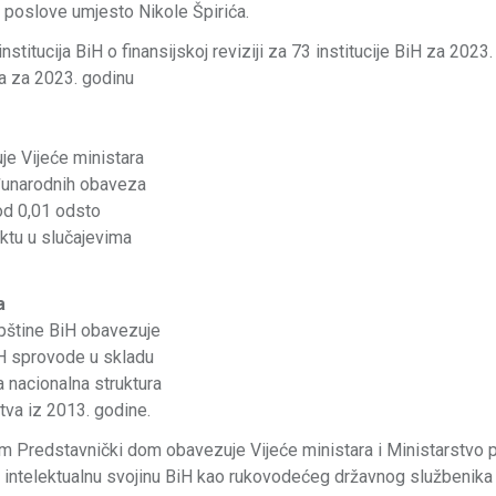
e poslove umjesto Nikole Špirića.
nstitucija BiH o finansijskoj reviziji za 73 institucije BiH za 2023.
ma za 2023. godinu
e Vijeće ministara
eđunarodnih obaveza
od 0,01 odsto
ktu u slučajevima
a
pštine BiH obavezuje
iH sprovode u skladu
 nacionalna struktura
tva iz 2013. godine.
m Predstavnički dom obavezuje Vijeće ministara i Ministarstvo 
za intelektualnu svojinu BiH kao rukovodećeg državnog službenika 