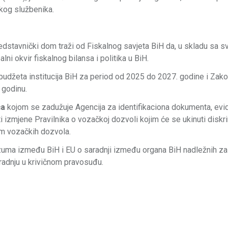
skog službenika.
dstavnički dom traži od Fiskalnog savjeta BiH da, u skladu sa s
i okvir fiskalnog bilansa i politika u BiH.
budžeta institucija BiH za period od 2025 do 2027. godine i Zak
 godinu.
ća
kojom se zadužuje Agencija za identifikaciona dokumenta, evid
 izmjene Pravilnika o vozačkoj dozvoli kojim će se ukinuti diskri
em vozačkih dozvola.
razuma između BiH i ЕU o saradnji između organa BiH nadležnih za
radnju u krivičnom pravosuđu.