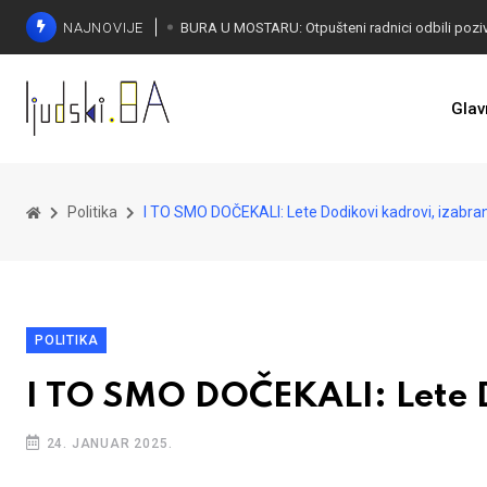
NAJNOVIJE
SORECA ZADOVOLJAN: Važan korak BiH ka EU
Glav
Politika
I TO SMO DOČEKALI: Lete Dodikovi kadrovi, izabran
POLITIKA
I TO SMO DOČEKALI: Lete D
24. JANUAR 2025.