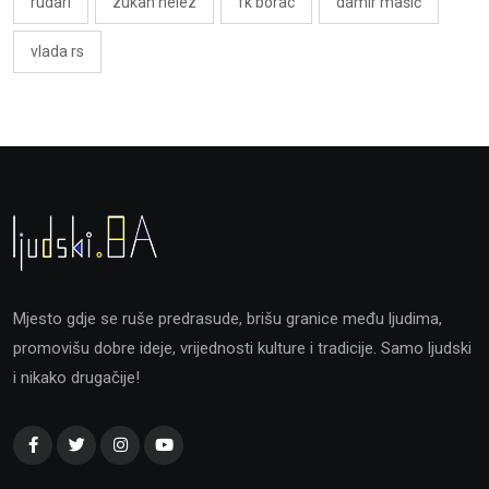
rudari
zukan helez
fk borac
damir mašić
vlada rs
Mjesto gdje se ruše predrasude, brišu granice među ljudima,
promovišu dobre ideje, vrijednosti kulture i tradicije. Samo ljudski
i nikako drugačije!