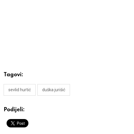
Tagovi:
sevlid hurtić
duška jurišić
Podijeli: