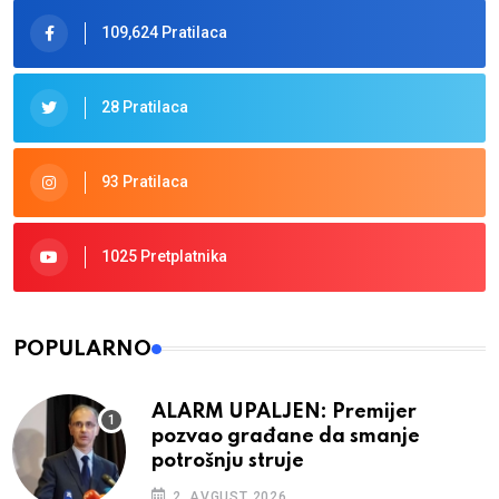
109,624 Pratilaca
28 Pratilaca
93 Pratilaca
1025 Pretplatnika
POPULARNO
ALARM UPALJEN: Premijer
pozvao građane da smanje
potrošnju struje
2. AVGUST 2026.