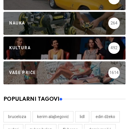
NAUKA
264
KULTURA
492
VAŠE PRIČE
1614
POPULARNI TAGOVI
bruceloza
kerim alajbegović
lidl
edin džeko