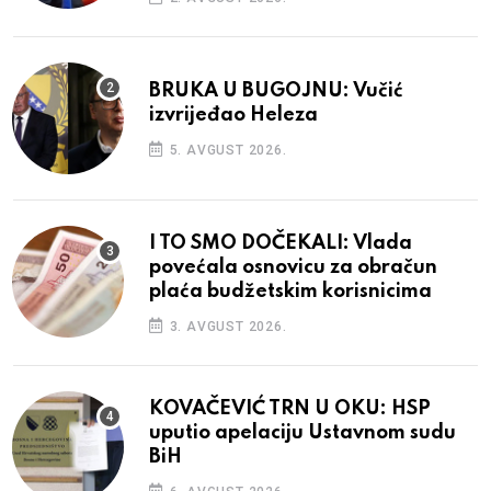
BRUKA U BUGOJNU: Vučić
izvrijeđao Heleza
5. AVGUST 2026.
I TO SMO DOČEKALI: Vlada
povećala osnovicu za obračun
plaća budžetskim korisnicima
3. AVGUST 2026.
KOVAČEVIĆ TRN U OKU: HSP
uputio apelaciju Ustavnom sudu
BiH