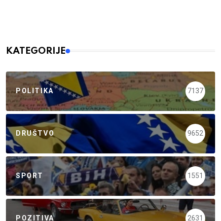
KATEGORIJE
POLITIKA
7137
DRUŠTVO
9652
SPORT
1551
POZITIVA
2631