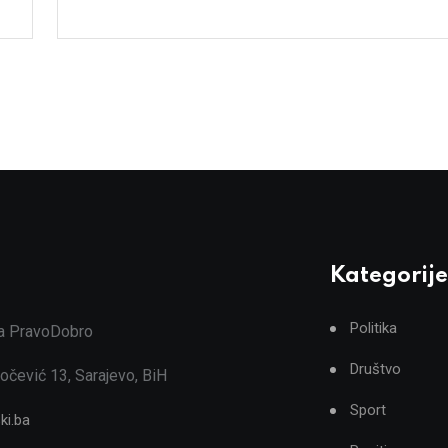
Kategorije
Politika
ja PravoDobro
Društvo
očević 13, Sarajevo, BiH
Sport
ki.ba