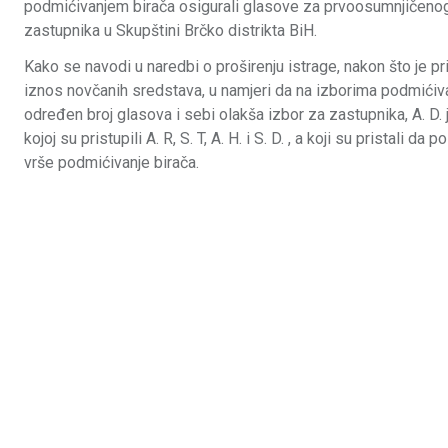
podmićivanjem birača osigurali glasove za prvoosumnjičenog
zastupnika u Skupštini Brčko distrikta BiH.
Kako se navodi u naredbi o proširenju istrage, nakon što je 
iznos novčanih sredstava, u namjeri da na izborima podmićiv
određen broj glasova i sebi olakša izbor za zastupnika, A. D. 
kojoj su pristupili A. R, S. T, A. H. i S. D. , a koji su pristali d
vrše podmićivanje birača.