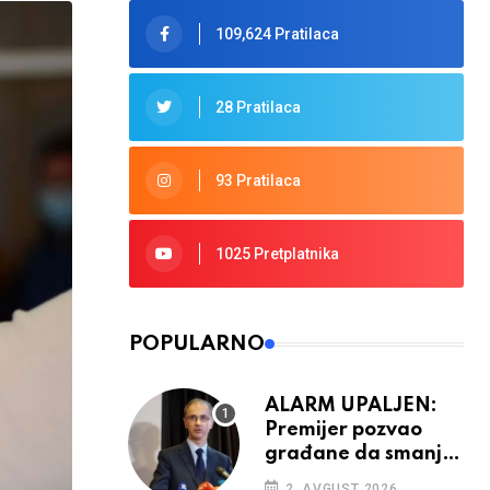
109,624 Pratilaca
28 Pratilaca
93 Pratilaca
1025 Pretplatnika
POPULARNO
ALARM UPALJEN:
Premijer pozvao
građane da smanje
potrošnju struje
2. AVGUST 2026.