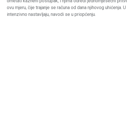
ometati kazneni postupak, i njima odredi jednomjesečni pritvor.
ovu mjeru, čije trajanje se računa od dana njihovog uhićenja. U
intenzivno nastavljaju, navodi se u priopćenju.