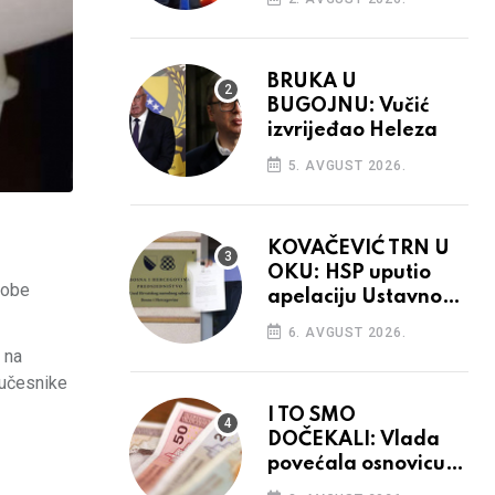
BRUKA U
BUGOJNU: Vučić
izvrijeđao Heleza
5. AVGUST 2026.
KOVAČEVIĆ TRN U
OKU: HSP uputio
sobe
apelaciju Ustavnom
sudu BiH
6. AVGUST 2026.
 na
suučesnike
I TO SMO
DOČEKALI: Vlada
povećala osnovicu
za obračun plaća