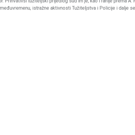
 Prihvativši tužiteljski prijedlog sud im je, kao i ranije prema A. 
 međuvremenu, istražne aktivnosti Tužiteljstva i Policije i dalje s