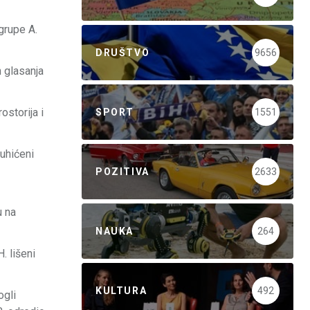
grupe A.
DRUŠTVO
9656
n glasanja
ostorija i
SPORT
1551
 uhićeni
POZITIVA
2633
u na
NAUKA
264
. lišeni
KULTURA
492
ogli