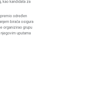
, kao kandidata za
pripremio određen
anjem birača osigura
je organizirao grupu
a po njegovim uputama