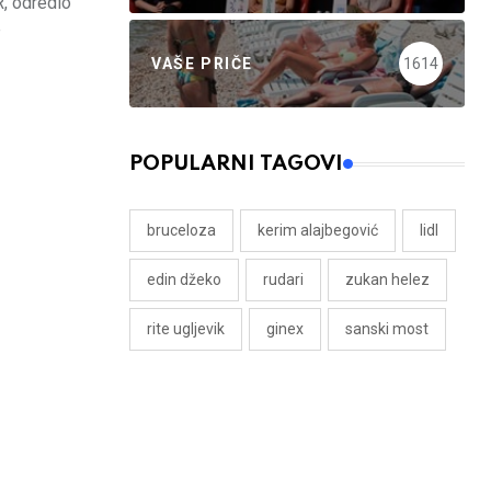
R, odredio
e
VAŠE PRIČE
1614
POPULARNI TAGOVI
bruceloza
kerim alajbegović
lidl
edin džeko
rudari
zukan helez
rite ugljevik
ginex
sanski most