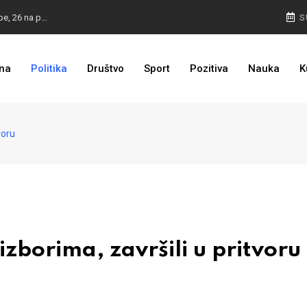
ZASTRAŠIVANJE I PRITISCI: Saslušane još 4 osobe, 26 na popisu
S
TROJKA U AKCIJI: Inicijativa za status Srebrenice pokrenuta
na
Politika
Društvo
Sport
Pozitiva
Nauka
K
PULJIĆ IZ WASHINGTONA: Sankcije Dodiku mnogo će ovisiti od aktivnosti bh. diplomacije
voru
zborima, završili u pritvoru