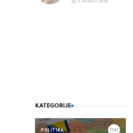
3. AVGUST 2026.
budžetskim
korisnicima
KATEGORIJE
POLITIKA
7141