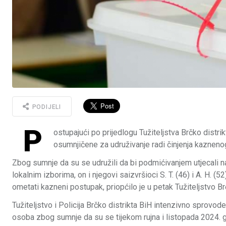
PODIJELI
P
ostupajući po prijedlogu Tužiteljstva Brčko distri
osumnjičene za udruživanje radi činjenja kazneno
Zbog sumnje da su se udružili da bi podmićivanjem utjecali n
lokalnim izborima, on i njegovi saizvršioci S. T. (46) i A. H. (
ometati kazneni postupak, priopćilo je u petak Tužiteljstvo B
Tužiteljstvo i Policija Brčko distrikta BiH intenzivno sprovode
osoba zbog sumnje da su se tijekom rujna i listopada 2024. g