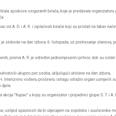
ntirala spiskove osiguranih birača, koje je predavala organizatoru 
ča.
c od A. D. i A. R. i isplaćivali birače koji su pristali na takav nači
no je slobode na dan izbora, 6. listopada, uz pretresanje stanova, pr
enih, prema A. R. je određen jednomjesečni pritvor, dok su ostali
u obuhvativši ukupno pet osoba, uključujući uhićene na dan izbora,
 Intenzivno vođenu proširenu istragu istražni organi usmjerili s
 djela.
 akcija "Kupac" u kojoj su organizator i pripadnici grupe S. T. i A. H
a se, uslijed opasnosti da bi utjecajem na svjedoke i suučesnike m