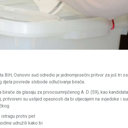
kta BiH, Osnovni sud odredio je jednomjesečni pritvor za još tri o
g djela povrede slobode odlučivanja birača.
a birače da glasaju za prvoosumnjičenog A. D. (59), kao kandidata
52), pritvoreni su uslijed opasnosti da bi utjecajem na svjedoke i 
rčkog.
 istragu protiv pet
odine udružili kako bi