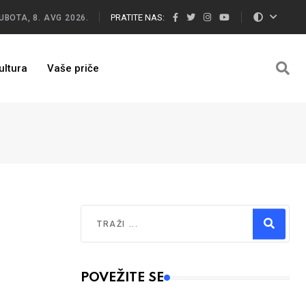
PRATITE NAS:
UBOTA, 8. AVG 2026.
ultura
Vaše priče
Traži
Type 2 or more characters for results.
POVEŽITE SE