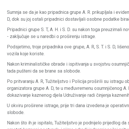
Sumnja se da je kao pripadnica grupe A. R. prikupljala i evide
D, dok su joj ostali pripadnici dostavljali osobne podatke bira
Pripadnici grupe S. T, A. H. i S. D. su nakon toga preuzimali nova
- zaključuje se u naredbi o proširenju istrage.
Podsjetimo, troje pripadnika ove grupe, A. R, S. T. i S. D, liše
vozila koje koriste.
Nakon kriminalističke obrade i ispitivanja u svojstvu osumnjič
tada pušteni da se brane sa slobode.
Po pritvaranju A. R, Tužiteljstvo i Policija proširili su istrag
organizatora grupe A. D, te u međuvremenu osumnjičenog A. H.
dokazivanje kaznenog djela Udruživanje radi činjenja kaznenih
U okviru proširene istrage, prije tri dana izvedena je operativna
slobode.
Nakon što ih je ispitalo, Tužiteljstvo je podnijelo prijedlog d