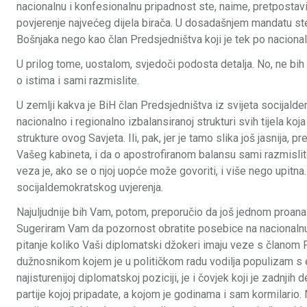
nacionalnu i konfesionalnu pripadnost ste, naime, pretpostavil
povjerenje najvećeg dijela birača. U dosadašnjem mandatu ste,
Bošnjaka nego kao član Predsjedništva koji je tek po nacional
U prilog tome, uostalom, svjedoči podosta detalja. No, ne bih
o istima i sami razmislite.
U zemlji kakva je BiH član Predsjedništva iz svijeta socijald
nacionalno i regionalno izbalansiranoj strukturi svih tijela ko
strukture ovog Savjeta. Ili, pak, jer je tamo slika još jasnija
Vašeg kabineta, i da o apostrofiranom balansu sami razmislit
veza je, ako se o njoj uopće može govoriti, i više nego upitna
socijaldemokratskog uvjerenja.
Najuljudnije bih Vam, potom, preporučio da još jednom proan
Sugeriram Vam da pozornost obratite posebice na nacionalnu s
pitanje koliko Vaši diplomatski džokeri imaju veze s članom P
dužnosnikom kojem je u političkom radu vodilja populizam s
najisturenijoj diplomatskoj poziciji, je i čovjek koji je zadnjih
partije kojoj pripadate, a kojom je godinama i sam kormilario