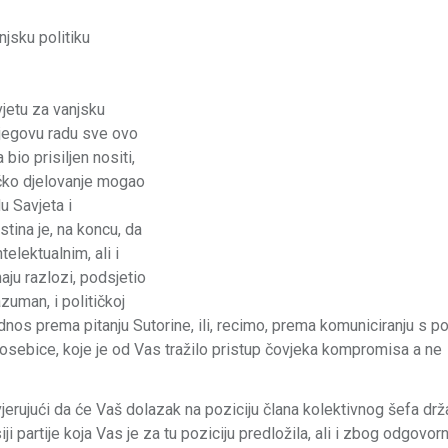
jsku politiku
jetu za vanjsku
 njegovu radu sve ovo
io prisiljen nositi,
ičko djelovanje mogao
u Savjeta i
tina je, na koncu, da
elektualnim, ali i
ju razlozi, podsjetio
zuman, i političkoj
dnos prema pitanju Sutorine, ili, recimo, prema komuniciranju s pol
sebice, koje je od Vas tražilo pristup čovjeka kompromisa a ne
erujući da će Vaš dolazak na poziciju člana kolektivnog šefa dr
partije koja Vas je za tu poziciju predložila, ali i zbog odgovor