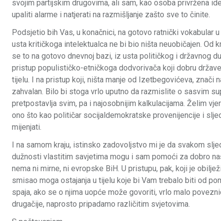
svojim partijskim drugovima, ali sam, kao osoba privržena ideji
upaliti alarme i natjerati na razmišljanje zašto sve to činite.
Podsjetio bih Vas, u konačnici, na gotovo ratnički vokabular u
usta kritičkoga intelektualca ne bi bio ništa neuobičajen. Od 
se to na gotovo dnevnoj bazi, iz usta političkog i državnog d
pristup populističko-etničkoga dodvorivača koji dobru države 
tijelu. I na pristup koji, ništa manje od Izetbegovićeva, zna
zahvalan. Bilo bi stoga vrlo uputno da razmislite o sasvim su
pretpostavlja svim, pa i najosobnijim kalkulacijama. Želim vj
ono što kao političar socijaldemokratske provenijencije i slje
mijenjati.
I na samom kraju, istinsko zadovoljstvo mi je da svakom sljed
dužnosti vlastitim savjetima mogu i sam pomoći za dobro naš
nema ni mirne, ni evropske BiH. U pristupu, pak, koji je obil
smisao moga ostajanja u tijelu koje bi Vam trebalo biti od po
spaja, ako se o njima uopće može govoriti, vrlo malo poveznic
drugačije, naprosto pripadamo različitim svjetovima.