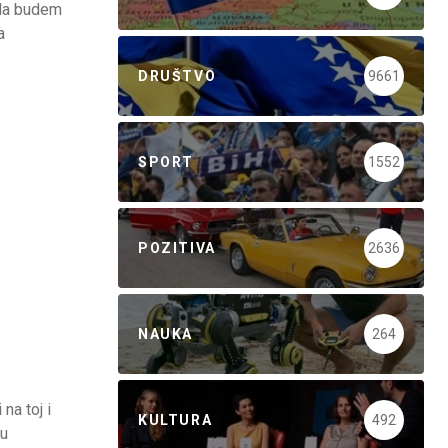
 da budem
a
DRUŠTVO
9661
SPORT
1552
POZITIVA
2636
NAUKA
264
na toj i
KULTURA
492
šu