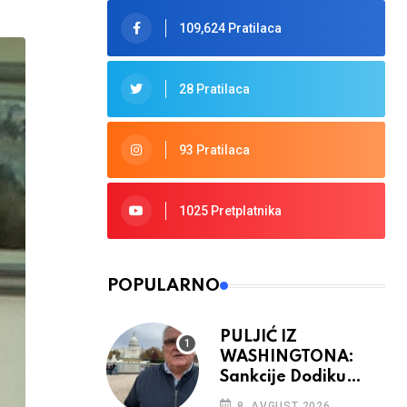
109,624 Pratilaca
28 Pratilaca
93 Pratilaca
1025 Pretplatnika
POPULARNO
PULJIĆ IZ
WASHINGTONA:
Sankcije Dodiku
mnogo će ovisiti od
8. AVGUST 2026.