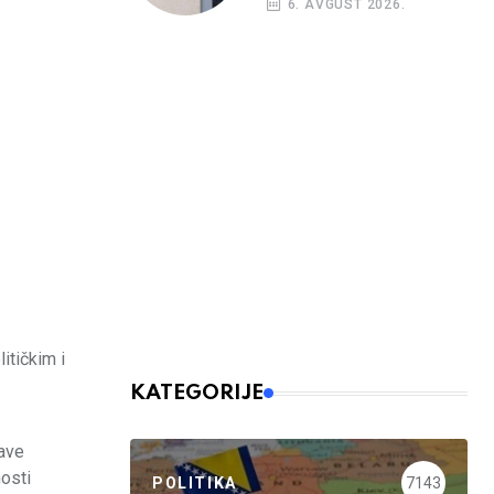
6. AVGUST 2026.
itičkim i
KATEGORIJE
žave
nosti
POLITIKA
7143