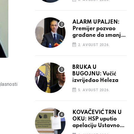
aktivnosti bh.
diplomacije
ALARM UPALJEN:
Premijer pozvao
građane da smanje
potrošnju struje
2. AVGUST 2026.
BRUKA U
BUGOJNU: Vučić
izvrijeđao Heleza
lasnosti
5. AVGUST 2026.
KOVAČEVIĆ TRN U
OKU: HSP uputio
apelaciju Ustavnom
sudu BiH