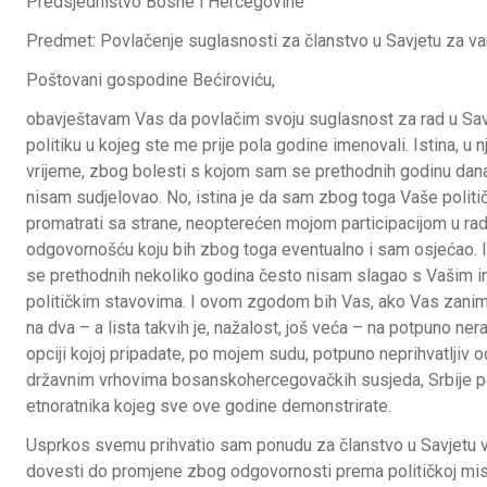
Predsjedništvo Bosne i Hercegovine
Predmet: Povlačenje suglasnosti za članstvo u Savjetu za van
Poštovani gospodine Bećiroviću,
obavještavam Vas da povlačim svoju suglasnost za rad u Sav
politiku u kojeg ste me prije pola godine imenovali. Istina, u
vrijeme, zbog bolesti s kojom sam se prethodnih godinu dana b
nisam sudjelovao. No, istina je da sam zbog toga Vaše polit
promatrati sa strane, neopterećen mojom participacijom u rad
odgovornošću koju bih zbog toga eventualno i sam osjećao. Is
se prethodnih nekoliko godina često nisam slagao s Vašim int
političkim stavovima. I ovom zgodom bih Vas, ako Vas zanima
na dva – a lista takvih je, nažalost, još veća – na potpuno nera
opciji kojoj pripadate, po mojem sudu, potpuno neprihvatljiv o
državnim vrhovima bosanskohercegovačkih susjeda, Srbije po
etnoratnika kojeg sve ove godine demonstrirate.
Usprkos svemu prihvatio sam ponudu za članstvo u Savjetu vj
dovesti do promjene zbog odgovornosti prema političkoj misiji 