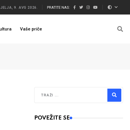
PRATITE NAS:
JELJA, 9. AVG 2026.
ultura
Vaše priče
Traži
Type 2 or more characters for results.
POVEŽITE SE