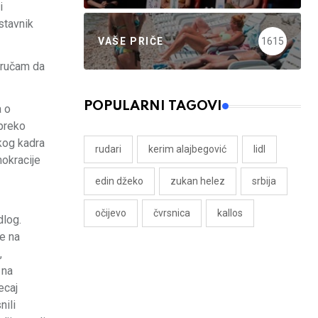
i
stavnik
VAŠE PRIČE
1615
poručam da
POPULARNI TAGOVI
a o
 preko
čkog kadra
rudari
kerim alajbegović
lidl
mokracije
edin džeko
zukan helez
srbija
očijevo
čvrsnica
kallos
dlog.
e na
,
 na
ecaj
nili