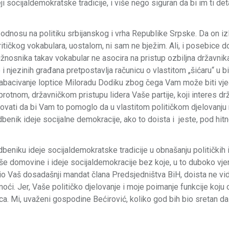
 socijaldemokratske tradicije, i više nego siguran da bi im ti deta
 odnosu na politiku srbijanskog i vrha Republike Srpske. Da on izl
kritičkog vokabulara, uostalom, ni sam ne bježim. Ali, i posebice d
užnosnika takav vokabular ne asocira na pristup ozbiljna državni
i njezinih građana pretpostavlja računicu o vlastitom „šićaru“ u 
či nabacivanje loptice Miloradu Dodiku zbog čega Vam može biti vj
protnom, državničkom pristupu lidera Vaše partije, koji interes dr
erovati da bi Vam to pomoglo da u vlastitom političkom djelovanju
dbenik ideje socijalne demokracije, ako to doista i jeste, pod hit
beniku ideje socijaldemokratske tradicije u obnašanju političkih 
e domovine i ideje socijaldemokracije bez koje, u to duboko vje
ježio Vaš dosadašnji mandat člana Predsjedništva BiH, doista ne vi
moći. Jer, Vaše političko djelovanje i moje poimanje funkcije koju
a. Mi, uvaženi gospodine Bećirović, koliko god bih bio sretan da