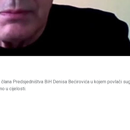
člana Predsjedništva BiH Denisa Bećirovića u kojem povlači sug
o u cijelosti.