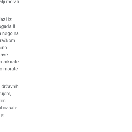
lji morali
azi iz
ogađa li
ka nego na
biračkom
ečno
žave
 markirate
no morate
i državnih
rujem,
dim
 obnašate
 je