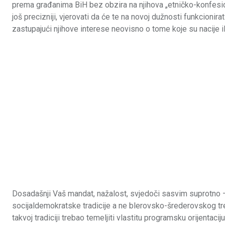
prema građanima BiH bez obzira na njihova „etničko-konfesion
još precizniji, vjerovati da će te na novoj dužnosti funkcioni
zastupajući njihove interese neovisno o tome koje su nacije il
Dosadašnji Vaš mandat, nažalost, svjedoči sasvim suprotno – i
socijaldemokratske tradicije a ne blerovsko-šrederovskog treće
takvoj tradiciji trebao temeljiti vlastitu programsku orijentac