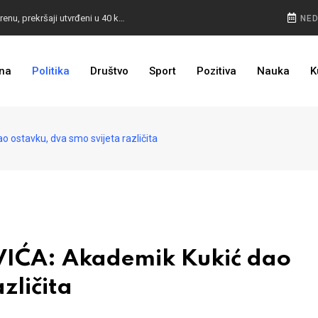
POKVARENO MESO PALI ALARM: Inspektori na terenu, prekršaji utvrđeni u 40 kontrola
NED
CESTA KOJA ŽIVOT ZNAČI: BiH dobija nova 44 kilometra autoceste, radovi kreću uskoro
na
Politika
Društvo
Sport
Pozitiva
Nauka
K
ULAGANJE SE ISPLATI: Oživjela pruga u BiH, turista sve više
ostavku, dva smo svijeta različita
IĆA: Akademik Kukić dao
zličita