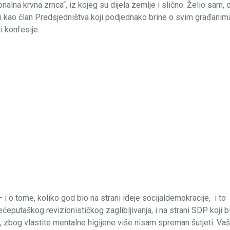
alna krvna zrnca“, iz kojeg su dijela zemlje i slično. Želio sam,
rati kao član Predsjedništva koji podjednako brine o svim građanim
i konfesije.
 o tome, koliko god bio na strani ideje socijaldemokracije, i to
putaškog revizionističkog zaglibljivanja, i na strani SDP koji bi 
iju, zbog vlastite mentalne higijene više nisam spreman šutjeti. Va