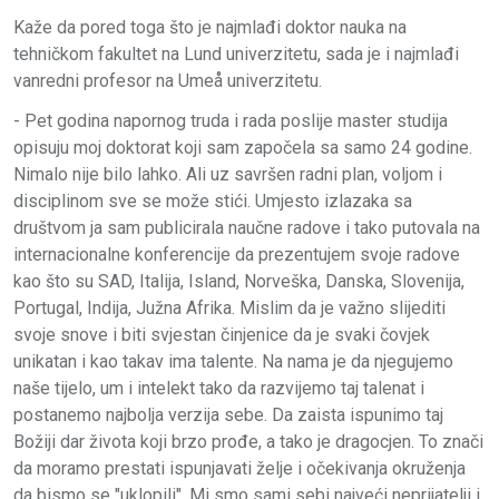
Kaže da pored toga što je najmlađi doktor nauka na
tehničkom fakultet na Lund univerzitetu, sada je i najmlađi
vanredni profesor na Umeå univerzitetu.
- Pet godina napornog truda i rada poslije master studija
opisuju moj doktorat koji sam započela sa samo 24 godine.
Nimalo nije bilo lahko. Ali uz savršen radni plan, voljom i
disciplinom sve se može stići. Umjesto izlazaka sa
društvom ja sam publicirala naučne radove i tako putovala na
internacionalne konferencije da prezentujem svoje radove
kao što su SAD, Italija, Island, Norveška, Danska, Slovenija,
Portugal, Indija, Južna Afrika. Mislim da je važno slijediti
svoje snove i biti svjestan činjenice da je svaki čovjek
unikatan i kao takav ima talente. Na nama je da njegujemo
naše tijelo, um i intelekt tako da razvijemo taj talenat i
postanemo najbolja verzija sebe. Da zaista ispunimo taj
Božiji dar života koji brzo prođe, a tako je dragocjen. To znači
da moramo prestati ispunjavati želje i očekivanja okruženja
da bismo se "uklopili". Mi smo sami sebi najveći neprijatelji i