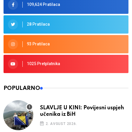
109,624 Pratilaca
28 Pratilaca
93 Pratilaca
1025 Pretplatnika
POPULARNO
SLAVLJE U KINI: Povijesni uspjeh
učenika iz BiH
2. AVGUST 2026.