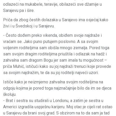
odlazeći na mukabele, teravije, obilazeći sve džamije u
Sarajevu pa i šire.
Priča da zbog čestih dolazaka u Sarajevo ima osjećaj kako
živi i u Švedskoj i u Sarajevu.
- Često dođem preko vikenda, obiđem svoje najdraže i
vraćam se. Jako puno putujem poslovno. A sa svojim
voljenim roditeljima sam obišla mnogo zemalja. Pored toga
sam svojim dragim roditeljima priuštila i odlazak na hadž i
zahvalna sam dragom Bogu jer sam imala tu mogućnost –
priča Muhić, ističući kako su joj najdraži trenuci koje provede
sa svojim najdražim, te da su joj roditelji najveći uzori.
Ističe kako je neizmjerno zahvalna svojim roditeljima na
odgoju kojima je pored toga najznačajnije bilo da im se djeca
školuju.
- Brat i sestra su studirali u Londonu, a zatim je sestra u
Americi izgradila uspješnu karijeru. Moj otac je cijeli rat ostao
u Sarajevu da brani svoj grad. S obzirom na to da sam ja tad