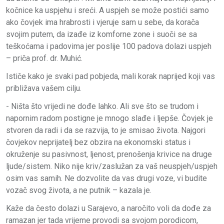
kočnice ka uspjehu i sreći. A uspjeh se može postići samo
ako čovjek ima hrabrosti i vjeruje sam u sebe, da korača
svojim putem, da izađe iz komforne zone i suoči se sa
teškoćama i padovima jer poslije 100 padova dolazi uspjeh
– priča prof. dr. Muhić.
Ističe kako je svaki pad pobjeda, mali korak naprijed koji vas
približava vašem cilju.
- Ništa što vrijedi ne dođe lahko. Ali sve što se trudom i
napornim radom postigne je mnogo slađe i ljepše. Čovjek je
stvoren da radi i da se razvija, to je smisao života. Najgori
čovjekov neprijatelj bez obzira na ekonomski status i
okruženje su pasivnost, ljenost, prenošenja krivice na druge
ljude/sistem. Niko nije kriv/zaslužan za vaš neuspjeh/uspjeh
osim vas samih. Ne dozvolite da vas drugi voze, vi budite
vozač svog života, a ne putnik – kazala je.
Kaže da često dolazi u Sarajevo, a naročito voli da dođe za
ramazan jer tada vrijeme provodi sa svojom porodicom,