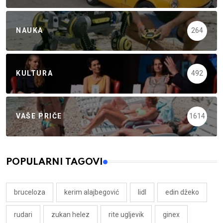
NAUKA
264
KULTURA
492
VAŠE PRIČE
1614
POPULARNI TAGOVI
bruceloza
kerim alajbegović
lidl
edin džeko
rudari
zukan helez
rite ugljevik
ginex