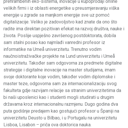
prehrambenih eko-sistema, inovacije u kupoprodaji online
velikih firmi i iz oblasti energetike u preusmjeravanju viška
energije u zgrade sa manjkom energije sve uz pomoć
digitalizacije. Veliko je zadovoljstvo kad znate da ono što
radite ima direktan pozitivan efekat na razvoj društva, nauke i
života. Poslije uspješno završenog postdoktorata, dobila
sam stalni posao kao najmlađi vanredni profesor iz
informatike na Umeå univerzitetu. Trenutno vodim
naučnoistraživačke projekte na Lund univerzitetu i Umeå
univerzitetu. Također sam odgovorna za predmete digitalne
strategije i digitalne inovacije na master studijama, imam
svoje doktorante koje vodim, također vodim diplomske i
master teze, odgovorna sam za internacionalizaciju svog
fakulteta gdje razvijam relacije sa stranim univerzitetima da
bi naši uposlenici kao i studenti mogli studirati u drugim
državama kroz internacionalnu razmjenu. Dugo godina dva
puta godišnje predajem kao gostujući profesor u Španiji na
univerzitetu Deusto u Bilbao, i u Portugalu na univerzitetu
Lisboa, Lisabon – priča ova doktorica nauka.