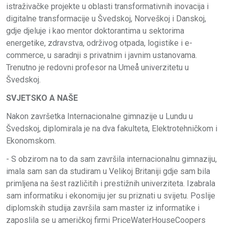
istraživačke projekte u oblasti transformativnih inovacija i
digitalne transformacije u Švedskoj, Norveškoj i Danskoj,
gdje djeluje i kao mentor doktorantima u sektorima
energetike, zdravstva, održivog otpada, logistike i e-
commerce, u saradnji s privatnim i javnim ustanovama.
Trenutno je redovni profesor na Umeå univerzitetu u
Švedskoj.
SVJETSKO A NAŠE
Nakon završetka Internacionalne gimnazije u Lundu u
Švedskoj, diplomirala je na dva fakulteta, Elektrotehničkom i
Ekonomskom.
- S obzirom na to da sam završila internacionalnu gimnaziju,
imala sam san da studiram u Velikoj Britaniji gdje sam bila
primljena na šest različitih i prestižnih univerziteta. Izabrala
sam informatiku i ekonomiju jer su priznati u svijetu. Poslije
diplomskih studija završila sam master iz informatike i
zaposlila se u američkoj firmi PriceWaterHouseCoopers