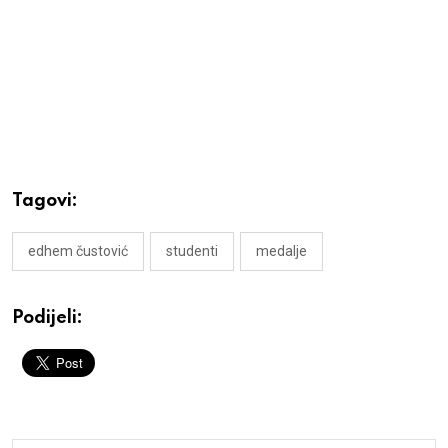
Tagovi:
edhem čustović
studenti
medalje
Podijeli: