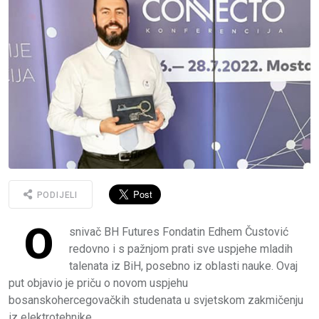
PODIJELI
O
snivač BH Futures Fondatin Edhem Čustović
redovno i s pažnjom prati sve uspjehe mladih
talenata iz BiH, posebno iz oblasti nauke. Ovaj
put objavio je priču o novom uspjehu
bosanskohercegovačkih studenata u svjetskom zakmičenju
iz elektrotehnike.