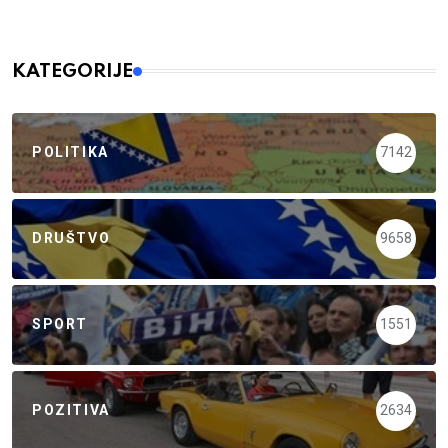
KATEGORIJE
POLITIKA
7142
DRUŠTVO
9658
SPORT
1551
POZITIVA
2634