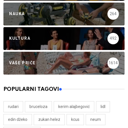
NAUKA
264
KULTURA
492
VAŠE PRIČE
1614
POPULARNI TAGOVI
rudari
bruceloza
kerim alajbegović
lidl
edin džeko
zukan helez
kcus
neum