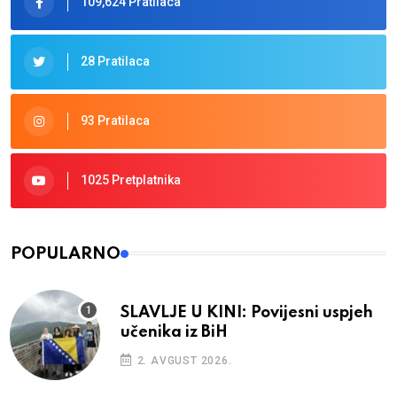
109,624 Pratilaca
28 Pratilaca
93 Pratilaca
1025 Pretplatnika
POPULARNO
SLAVLJE U KINI: Povijesni uspjeh
učenika iz BiH
2. AVGUST 2026.