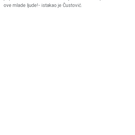
ove mlade ljude!- istakao je Čustović.