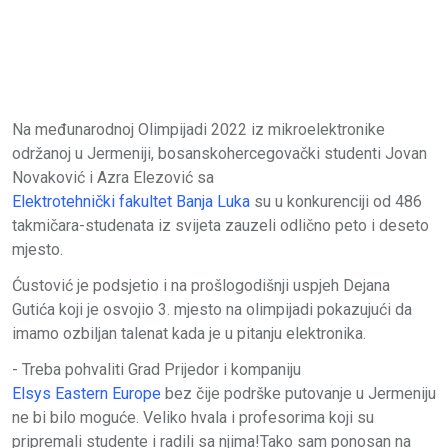
Na međunarodnoj Olimpijadi 2022 iz mikroelektronike
održanoj u Jermeniji, bosanskohercegovački studenti Jovan
Novaković i Azra Elezović sa
Elektrotehnički fakultet Banja Luka
su u konkurenciji od 486
takmičara-studenata iz svijeta zauzeli odlično peto i deseto
mjesto.
Ćustović je podsjetio i na prošlogodišnji uspjeh Dejana
Gutića koji je osvojio 3. mjesto na
olimpijadi pokazujući da
imamo ozbiljan talenat kada je u pitanju elektronika.
- Treba pohvaliti Grad Prijedor i kompaniju
Elsys Eastern Europe
bez čije podrške putovanje u Jermeniju
ne bi bilo moguće. Veliko hvala i profesorima koji su
pripremali studente i radili sa njima!Tako sam ponosan na