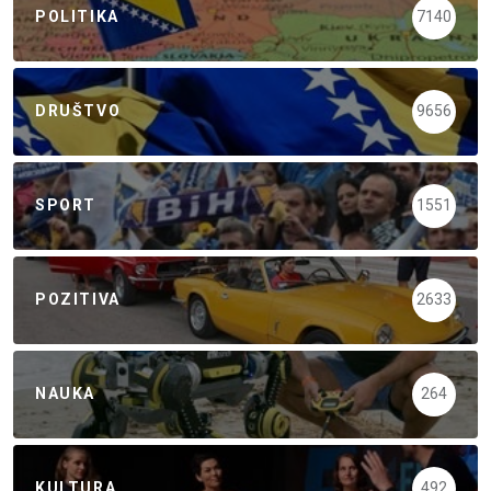
POLITIKA
7140
DRUŠTVO
9656
SPORT
1551
POZITIVA
2633
NAUKA
264
KULTURA
492