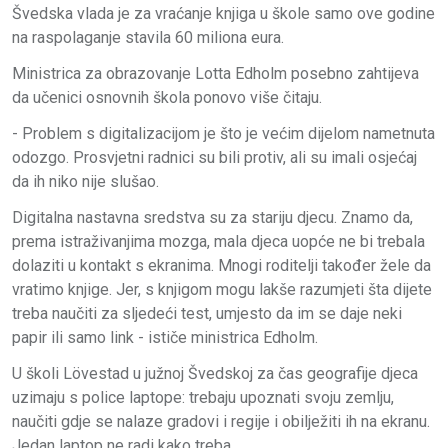
Švedska vlada je za vraćanje knjiga u škole samo ove godine
na raspolaganje stavila 60 miliona eura.
Ministrica za obrazovanje Lotta Edholm posebno zahtijeva
da učenici osnovnih škola ponovo više čitaju.
- Problem s digitalizacijom je što je većim dijelom nametnuta
odozgo. Prosvjetni radnici su bili protiv, ali su imali osjećaj
da ih niko nije slušao.
Digitalna nastavna sredstva su za stariju djecu. Znamo da,
prema istraživanjima mozga, mala djeca uopće ne bi trebala
dolaziti u kontakt s ekranima. Mnogi roditelji također žele da
vratimo knjige. Jer, s knjigom mogu lakše razumjeti šta dijete
treba naučiti za sljedeći test, umjesto da im se daje neki
papir ili samo link - ​​ističe ministrica Edholm.
U školi Lövestad u južnoj Švedskoj za čas geografije djeca
uzimaju s police laptope: trebaju upoznati svoju zemlju,
naučiti gdje se nalaze gradovi i regije i obilježiti ih na ekranu.
Jedan laptop ne radi kako treba.