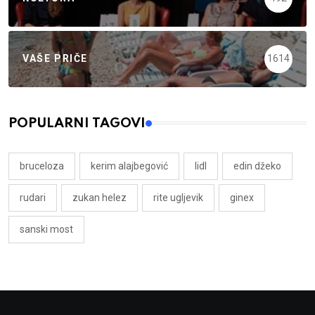
VAŠE PRIČE
1614
POPULARNI TAGOVI
bruceloza
kerim alajbegović
lidl
edin džeko
rudari
zukan helez
rite ugljevik
ginex
sanski most