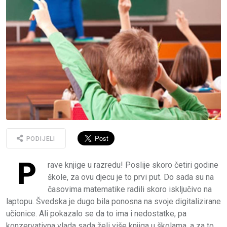
PODIJELI
P
rave knjige u razredu! Poslije skoro četiri godine
škole, za ovu djecu je to prvi put. Do sada su na
časovima matematike radili skoro isključivo na
laptopu. Švedska je dugo bila ponosna na svoje digitalizirane
učionice. Ali pokazalo se da to ima i nedostatke, pa
konzervativna vlada sada želi više knjiga u školama, a za to