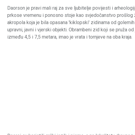
Daorson je pravi mali raj za sve ljubitelje povijesti i arheolog
prkose vremenu i ponosno stoje kao svjedočanstvo prošlog život
akropola koja je bila opasana 'kiklopski' zidinama od golemih 
upravni, javni i vjerski objekti. Obrambeni zid koji se pruža 
između 4,5 i 7,5 metara, imao je vrata i tornjeve na oba kraja.