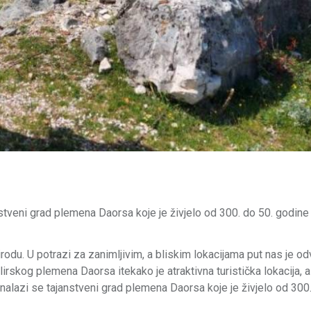
stveni grad plemena Daorsa koje je živjelo od 300. do 50. godine 
odu. U potrazi za zanimljivim, a bliskim lokacijama put nas je o
skog plemena Daorsa itekako je atraktivna turistička lokacija, a
lazi se tajanstveni grad plemena Daorsa koje je živjelo od 300.