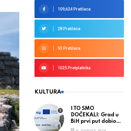
109,624 Pratilaca
28 Pratilaca
93 Pratilaca
1025 Pretplatnika
KULTURA
I TO SMO
DOČEKALI: Grad u
BiH prvi put dobio
sredstva EU
6. AVGUST 2026.