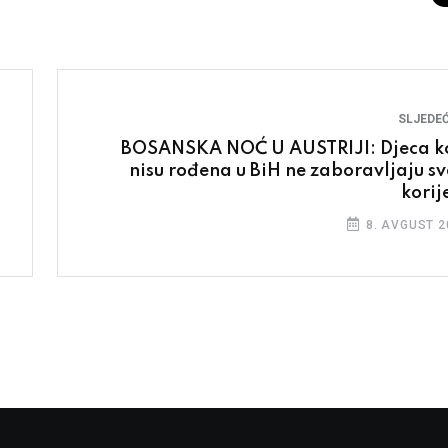
SLJEDEĆ
BOSANSKA NOĆ U AUSTRIJI: Djeca k
nisu rođena u BiH ne zaboravljaju sv
korij
8. AVGUST 2