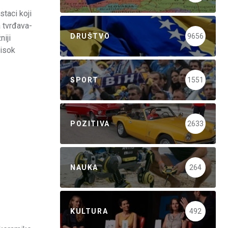
staci koji
a tvrđava-
DRUŠTVO
9656
niji
visok
SPORT
1551
POZITIVA
2633
NAUKA
264
KULTURA
492