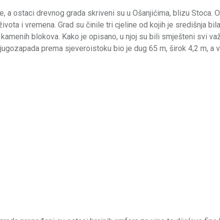
ije, a ostaci drevnog grada skriveni su u Ošanjićima, blizu Stoca. O
a i vremena. Grad su činile tri cjeline od kojih je središnja bil
kamenih blokova. Kako je opisano, u njoj su bili smješteni svi važ
od jugozapada prema sjeveroistoku bio je dug 65 m, širok 4,2 m, a 