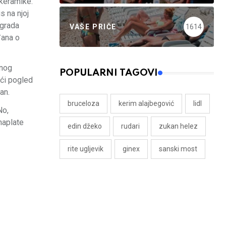
 keramike.
s na njoj
 grada
VAŠE PRIČE
1614
đana o
vnog
POPULARNI TAGOVI
ući pogled
ran.
bruceloza
kerim alajbegović
lidl
No,
naplate
edin džeko
rudari
zukan helez
rite ugljevik
ginex
sanski most