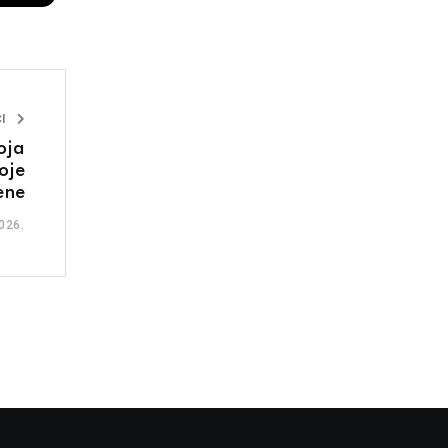
I
oja
oje
ene
026.