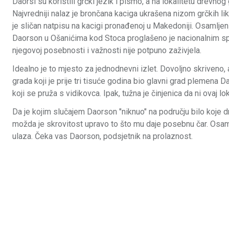
Daorsi su koristili grčki jezik i pismo, a na lokalitetu drevno
Najvredniji nalaz je brončana kaciga ukrašena nizom grčkih liko
je sličan natpisu na kacigi pronađenoj u Makedoniji. Osamlj
Daorson u Ošanićima kod Stoca proglašeno je nacionalnim sp
njegovoj posebnosti i važnosti nije potpuno zaživjela.
Idealno je to mjesto za jednodnevni izlet. Dovoljno skriveno,
grada koji je prije tri tisuće godina bio glavni grad plemena
koji se pruža s vidikovca. Ipak, tužna je činjenica da ni ovaj lo
Da je kojim slučajem Daorson "niknuo" na području bilo koje dr
možda je skrovitost upravo to što mu daje posebnu čar. Osamlj
ulaza. Čeka vas Daorson, podsjetnik na prolaznost.