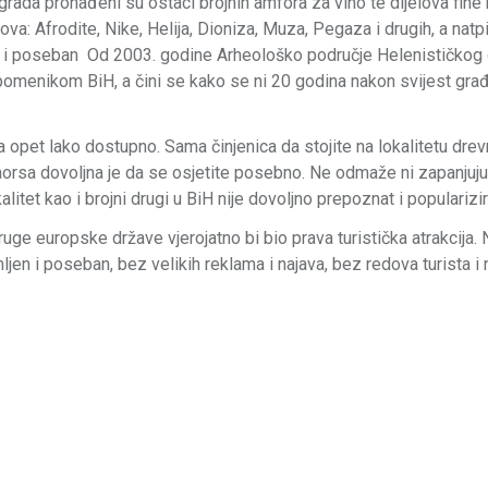
g grada pronađeni su ostaci brojnih amfora za vino te dijelova fine
va: Afrodite, Nike, Helija, Dioniza, Muza, Pegaza i drugih, a natpi
en i poseban Od 2003. godine Arheološko područje Helenističkog
omenikom BiH, a čini se kako se ni 20 godina nakon svijest gra
 a opet lako dostupno. Sama činjenica da stojite na lokalitetu dre
 Daorsa dovoljna je da se osjetite posebno. Ne odmaže ni zapanjuj
kalitet kao i brojni drugi u BiH nije dovoljno prepoznat i popularizi
uge europske države vjerojatno bi bio prava turistička atrakcija. 
en i poseban, bez velikih reklama i najava, bez redova turista i 