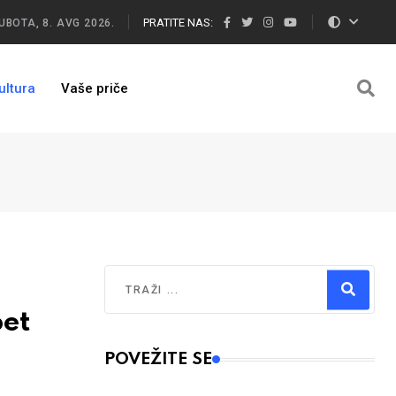
PRATITE NAS:
UBOTA, 8. AVG 2026.
ultura
Vaše priče
Traži
pet
Type 2 or more characters for results.
POVEŽITE SE