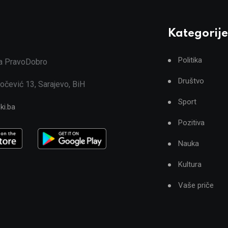
Kategorije
Politika
ja PravoDobro
Društvo
očević 13, Sarajevo, BiH
Sport
ki.ba
Pozitiva
Nauka
Kultura
Vaše priče