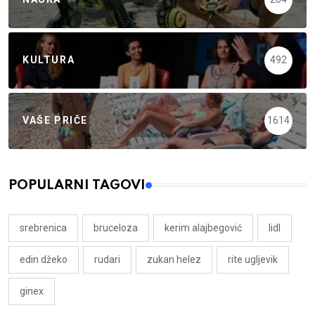
KULTURA
492
VAŠE PRIČE
1614
POPULARNI TAGOVI
srebrenica
bruceloza
kerim alajbegović
lidl
edin džeko
rudari
zukan helez
rite ugljevik
ginex