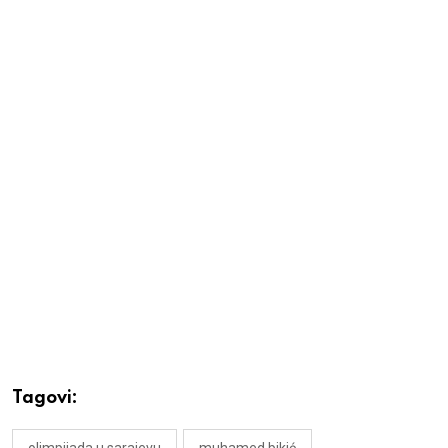
Tagovi:
olimpijada u sarajevu
muhamed bikić