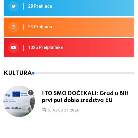
28 Pratilaca
93 Pratilaca
1025 Pretplatnika
KULTURA
I TO SMO DOČEKALI: Grad u BiH
prvi put dobio sredstva EU
6. AVGUST 2026.