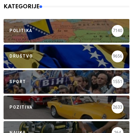
KATEGORIJE
POLITIKA
7140
DRUŠTVO
9656
SPORT
1551
POZITIVA
2633
NAUKA
264