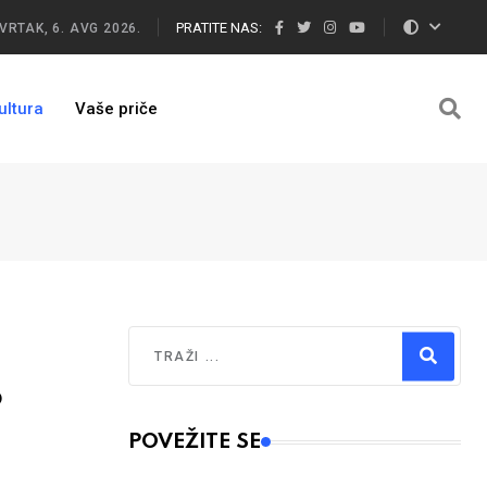
PRATITE NAS:
VRTAK, 6. AVG 2026.
ultura
Vaše priče
Traži
o
Type 2 or more characters for results.
POVEŽITE SE