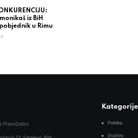
ONKURENCIJU:
monikaš iz BiH
 pobjednik u Rimu
5.
Kategorije
Politika
ja PravoDobro
Društvo
očević 13, Sarajevo, BiH