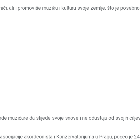
či, ali i promoviše muziku i kulturu svoje zemlje, što je posebn
de muzičare da slijede svoje snove i ne odustaju od svojih ciljev
e asocijacije akordeonista i Konzervatorijuma u Pragu, počeo je 24