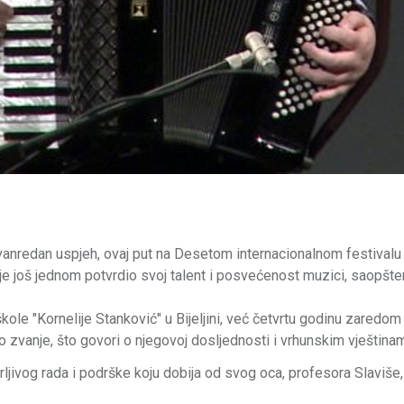
izvanredan uspjeh, ovaj put na Desetom internacionalnom festivalu
 je još jednom potvrdio svoj talent i posvećenost muzici, saopšte
le "Kornelije Stanković" u Bijeljini, već četvrtu godinu zaredom
o zvanje, što govori o njegovoj dosljednosti i vrhunskim vještina
ljivog rada i podrške koju dobija od svog oca, profesora Slaviše,