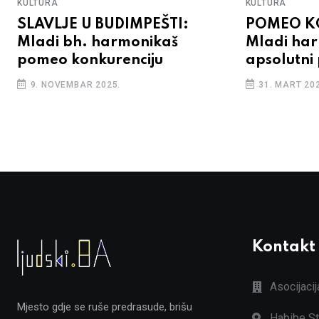
KULTURA
KULTURA
SLAVLJE U BUDIMPEŠTI:
POMEO K
Mladi bh. harmonikaš
Mladi har
pomeo konkurenciju
apsolutni
9. NOVEMBAR 2025.
31. MART 202
Kontakt
Asocijaci
Mjesto gdje se ruše predrasude, brišu
Habibe St