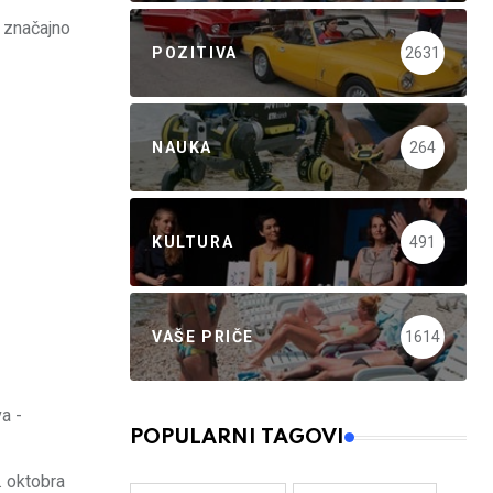
o značajno
POZITIVA
2631
NAUKA
264
KULTURA
491
VAŠE PRIČE
1614
a -
POPULARNI TAGOVI
. oktobra