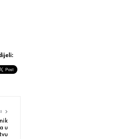
ijeli:
I
nik
a u
tvu