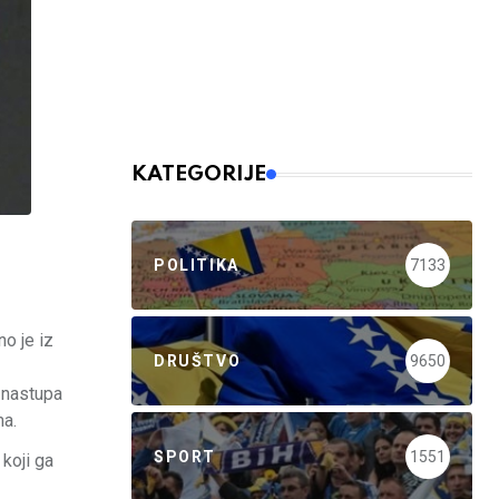
KATEGORIJE
POLITIKA
7133
no je iz
DRUŠTVO
9650
 nastupa
ma.
SPORT
1551
 koji ga