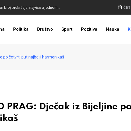
POLICIJA NAPUNILA KASU: Radari snimili rekordan broj prekršaja, najviše u jednom gradu
ČET
KO JE KOGA ISTJERAO IZ BUGOJNA: Vučić demantirao Budimira, zašto šuti MUP SBK?
na
Politika
Društvo
Sport
Pozitiva
Nauka
K
VELIKE PROMJENE: Otkriven izgled glasačkih listića za Predsjedništvo BiH i predsjednika RS
po četvrti put najbolji harmonikaš
AG: Dječak iz Bijeljine p
ikaš