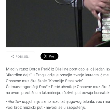
PODIJELI
Mladi virtuoz Đorđe Perić iz Bijeljine postigao je još jedan 
"Akordion dejs" u Pragu, gdje je osvojio zvanje laureata, čime
Osnovne muzičke škole "Kornelije Stanković".
Četrnaestogodišnji Đorđe Perić učenik je Osnovne muzičke ško
na ovom prestižnom takmičenju, i četvrti put osvaja laureatsk
- Đorđev uspjeh nije samo rezultat njegovog talenta, već i mar
vodi kroz muzički put - navodi se u saopštenju.