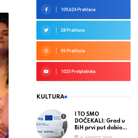
109,624 Pratilaca
28 Pratilaca
93 Pratilaca
1025 Pretplatnika
KULTURA
I TO SMO
DOČEKALI: Grad u
BiH prvi put dobio
sredstva EU
6. AVGUST 2026.