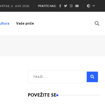
PRATITE NAS:
VRTAK, 6. AVG 2026.
ultura
Vaše priče
Traži
Type 2 or more characters for results.
POVEŽITE SE