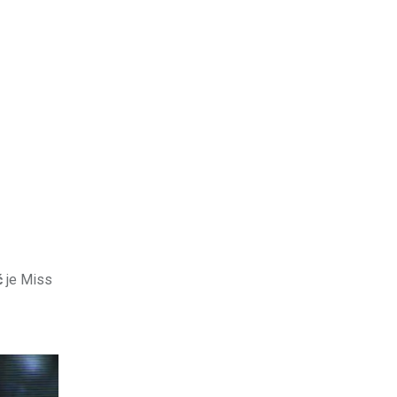
ć
je Miss