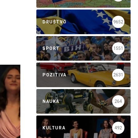
DRUŠTVO
9652
SPORT
1551
POZITIVA
2631
NAUKA
264
KULTURA
492