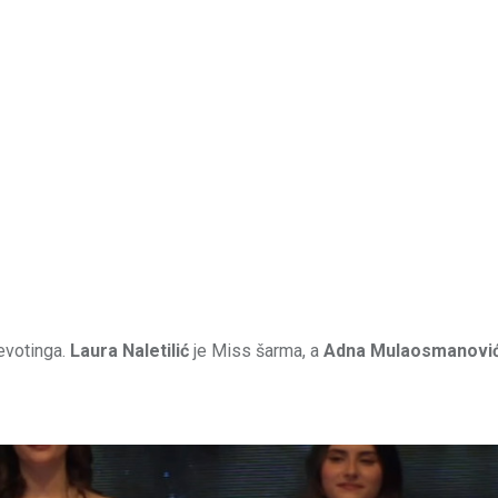
evotinga.
Laura Naletilić
je Miss šarma, a
Adna Mulaosmanovi