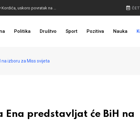
BURA U MOSTARU: Otpušteni radnici odbili poziv Kordića, uskoro povratak na posao
ČET
na
Politika
Društvo
Sport
Pozitiva
Nauka
K
I TO SMO DOČEKALI: Grad u BiH prvi put dobio sredstva EU
 na izboru za Miss svijeta
 Ena predstavljat će BiH na