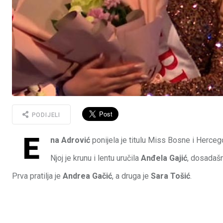
PODIJELI
E
na Adrović
ponijela je titulu Miss Bosne i Herceg
Njoj je krunu i lentu uručila
Anđela Gajić
, dosadašn
Prva pratilja je
Andrea Gačić
, a druga je
Sara Tošić
.