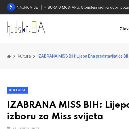
NAJNOVIJE
SORECA ZADOVOLJAN: Važan korak BiH ka EU
Glav
Kultura
IZABRANA MISS BIH: Lijepa Ena predstavljat će BiH
KULTURA
IZABRANA MISS BIH: Lijepa
izboru za Miss svijeta