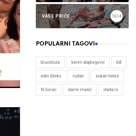
VAŠE PRIČE
1614
POPULARNI TAGOVI
bruceloza
kerim alajbegović
lidl
edin džeko
rudari
zukan helez
fk borac
damir mašić
vlada rs