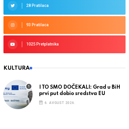
28 Pratilaca
93 Pratilaca
1025 Pretplatnika
KULTURA
I TO SMO DOČEKALI: Grad u BiH
prvi put dobio sredstva EU
6. AVGUST 2026.