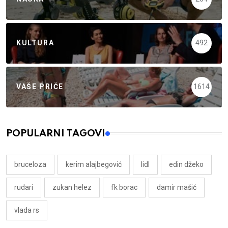
KULTURA
492
VAŠE PRIČE
1614
POPULARNI TAGOVI
bruceloza
kerim alajbegović
lidl
edin džeko
rudari
zukan helez
fk borac
damir mašić
vlada rs