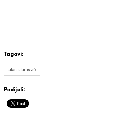
Tagovi:
alen islamović
Podijeli: