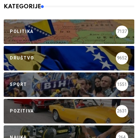
KATEGORIJE
POLITIKA
7137
DRUŠTVO
9652
SPORT
1551
POZITIVA
2631
NAUKA
264