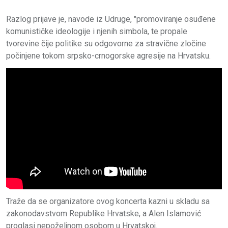
Razlog prijave je, navode iz Udruge, "promoviranje osuđene
komunističke ideologije i njenih simbola, te propale
tvorevine čije politike su odgovorne za stravične zločine
počinjene tokom srpsko-crnogorske agresije na Hrvatsku.
Traže da se organizatore ovog koncerta kazni u skladu sa
zakonodavstvom Republike Hrvatske, a Alen Islamović
proglasi nepoželjnom osobom u Hrvatskoj.