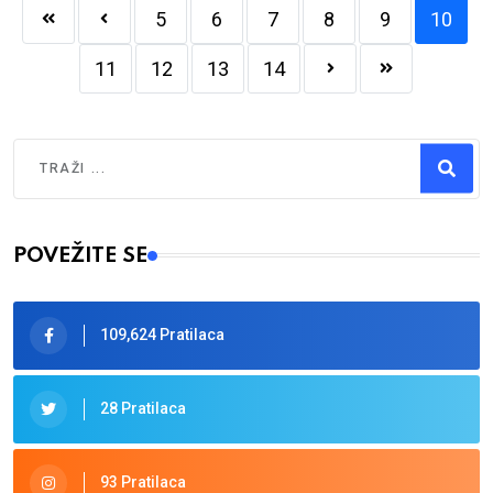
5
6
7
8
9
10
11
12
13
14
Traži
Type 2 or more characters for results.
POVEŽITE SE
109,624 Pratilaca
28 Pratilaca
93 Pratilaca