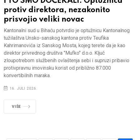
I TO SMO DOČEKALI: Optužnica
protiv direktora, nezakonito
prisvojio veliki novac
Kantonalni sud u Bihaću potvrdio je optužnicu Kantonalnog
tužilaštva Unsko-sanskog kantona protiv Teufika
Kahrimanovića iz Sanskog Mosta, kojeg terete da je kao
direktor privrednog društva "Mufko" d.o.o. Ključ
zloupotrebom službenih ovlaštenja sebi i supruzi pribavio
protivpravnu imovinsku korist od približno 87.000
konvertibilnih maraka.
16. JULI 2026.
VIŠE