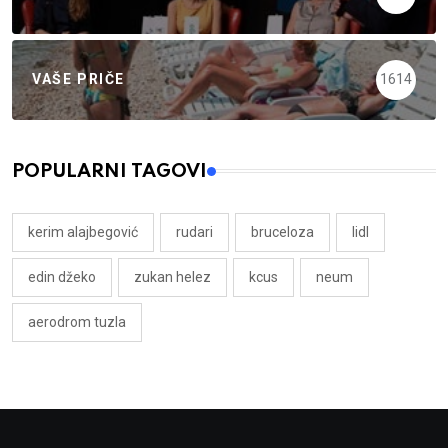
VAŠE PRIČE
1614
POPULARNI TAGOVI
kerim alajbegović
rudari
bruceloza
lidl
edin džeko
zukan helez
kcus
neum
aerodrom tuzla