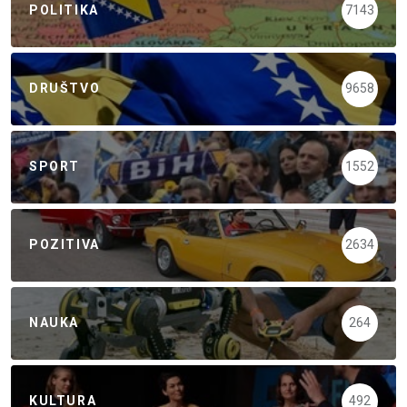
POLITIKA
7143
DRUŠTVO
9658
SPORT
1552
POZITIVA
2634
NAUKA
264
KULTURA
492