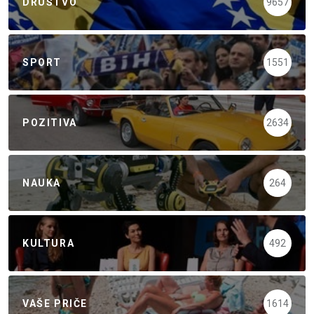
DRUŠTVO
9657
SPORT
1551
POZITIVA
2634
NAUKA
264
KULTURA
492
VAŠE PRIČE
1614