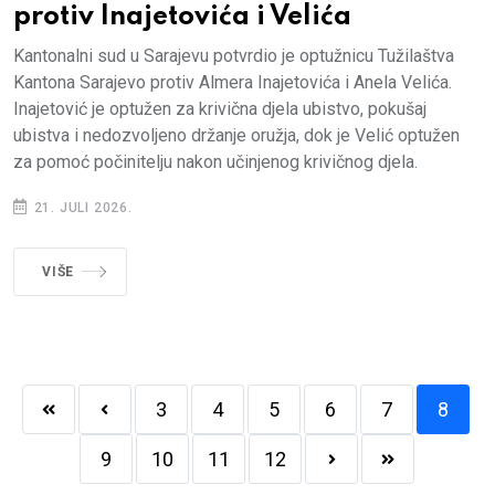
protiv Inajetovića i Velića
Kantonalni sud u Sarajevu potvrdio je optužnicu Tužilaštva
Kantona Sarajevo protiv Almera Inajetovića i Anela Velića.
Inajetović je optužen za krivična djela ubistvo, pokušaj
ubistva i nedozvoljeno držanje oružja, dok je Velić optužen
za pomoć počinitelju nakon učinjenog krivičnog djela.
21. JULI 2026.
VIŠE
3
4
5
6
7
8
9
10
11
12