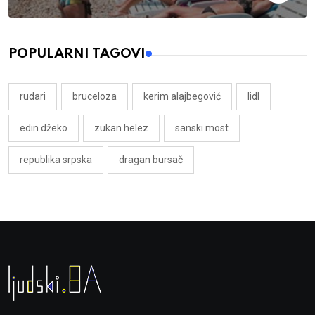
POPULARNI TAGOVI
rudari
bruceloza
kerim alajbegović
lidl
edin džeko
zukan helez
sanski most
republika srpska
dragan bursač