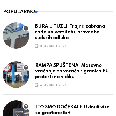
POPULARNO
BURA U TUZLI: Trajna zabrana
rada univerzitetu, provedba
sudskih odluka
3. AVGUST 2026.
RAMPA SPUŠTENA: Masovno
vraćanje bh vozača s granica EU,
protesti na vidiku
4. AVGUST 2026.
I TO SMO DOČEKALI: Ukinuli vize
za građane BiH