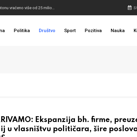
I TO SMO DOČEKALI: U 4 godine građanima u kantonu vraćeno više od 25 miliona KM
S
I TO JE BIH: Prvašićima 50 ruksaka sa školskim priborom
na
Politika
Društvo
Sport
Pozitiva
Nauka
K
RIVAMO: Ekspanzija bh. firme, preuze
j u vlasništvu političara, šire poslov