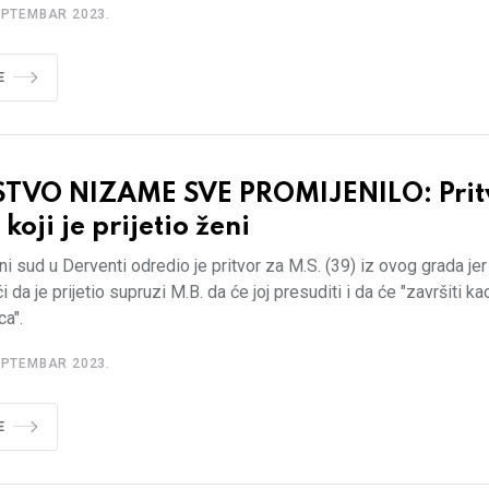
EPTEMBAR 2023.
E
STVO NIZAME SVE PROMIJENILO: Prit
koji je prijetio ženi
 sud u Derventi odredio je pritvor za M.S. (39) iz ovog grada jer
i da je prijetio supruzi M.B. da će joj presuditi i da će "završiti ka
a".
EPTEMBAR 2023.
E