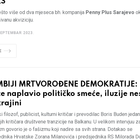
RS
ešto više od dva mjeseca bh. kompanija
Penny Plus Sarajevo
ok
vanu akviziciju.
SEPTEMBAR 2023.
E
BIJI MRTVOROĐENE DEMOKRATIJE: 
e naplavio političko smeće, iluzije ne
rajini
i filozof, publicist, kulturni kritičar i prevodilac Boris Buden jedan
ijih kritičara društvene tranzicije na Balkanu. U velikom intervjuu z
m govorio je o fašizmu koji nadire sa svih strana. Dotakao se
ednika Hrvatske Zorana Milanovića i predsjednika RS Milorada D