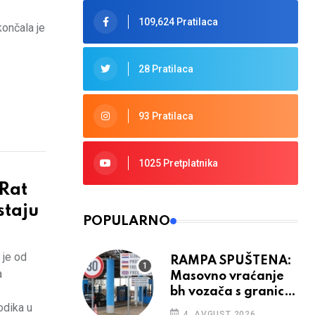
109,624 Pratilaca
ončala je
28 Pratilaca
93 Pratilaca
1025 Pretplatnika
Rat
staju
POPULARNO
 je od
RAMPA SPUŠTENA:
a
Masovno vraćanje
bh vozača s granica
odika u
EU, protesti na
4. AVGUST 2026.