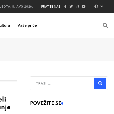
PRATITE NAS:
UBOTA, 8. AVG 2026.
ultura
Vaše priče
Traži
Type 2 or more characters for results.
li
POVEŽITE SE
anje