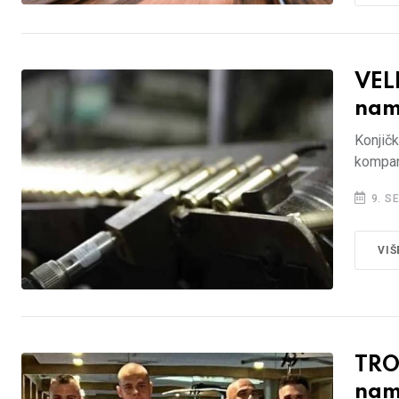
VEL
nam
Konjičk
kompan
9. S
VIŠ
TROJ
nam