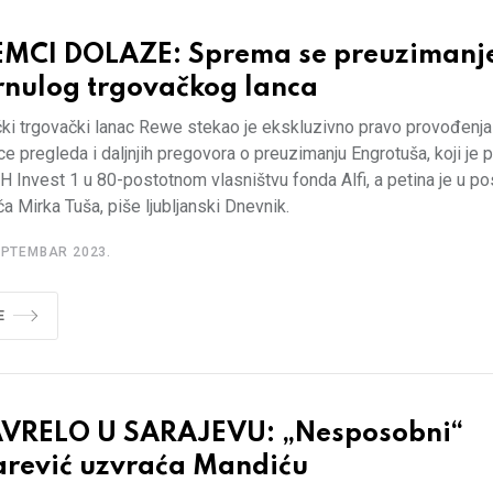
EMCI DOLAZE: Sprema se preuzimanj
rnulog trgovačkog lanca
ki trgovački lanac Rewe stekao je ekskluzivno pravo provođenja
ce pregleda i daljnjih pregovora o preuzimanju Engrotuša, koji je 
H Invest 1 u 80-postotnom vlasništvu fonda Alfi, a petina je u p
a Mirka Tuša, piše ljubljanski Dnevnik.
EPTEMBAR 2023.
E
VRELO U SARAJEVU: „Nesposobni“
arević uzvraća Mandiću