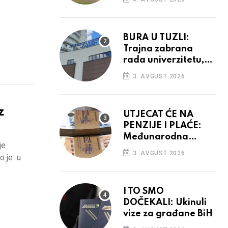
vidiku
BURA U TUZLI:
Trajna zabrana
rada univerzitetu,
provedba sudskih
3. AVGUST 2026.
odluka
z
UTJECAT ĆE NA
PENZIJE I PLAĆE:
Međunarodna
je
agencija potvrdila
3. AVGUST 2026.
o je u
kreditni rejting BiH
I TO SMO
DOČEKALI: Ukinuli
vize za građane BiH