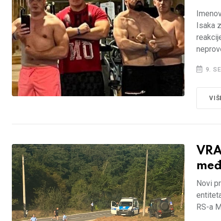
Imenov
Isaka 
reakcij
neprov
9. S
VIŠ
VRA
među
Novi pr
entitet
RS-a Mi