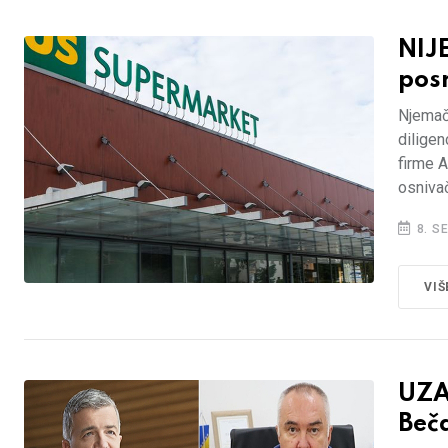
NIJ
pos
Njemač
diligen
firme A
osnivač
8. S
VIŠ
UZA
Beč