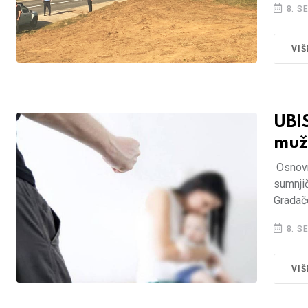
8. S
VIŠ
UBI
muž 
Osnovni
sumnjič
Gradačc
8. S
VIŠ