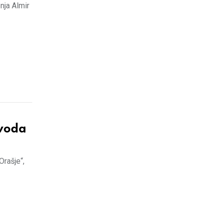
nja Almir
 voda
Orašje“,