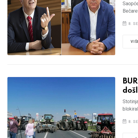
Saopće
Bečare
8. S
VIŠ
BUR
došl
Stotinj
blokira
8. S