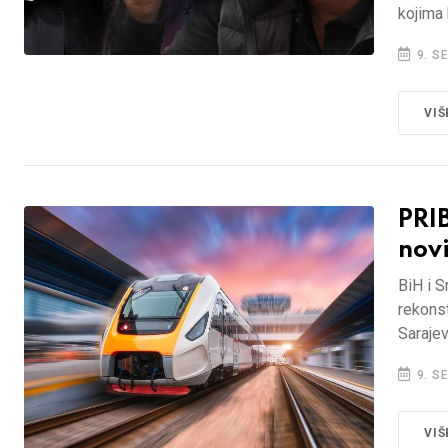
kojima 
9. S
VIŠ
PRI
novi
BiH i S
rekonst
Sarajev
9. S
VIŠ