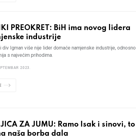
IKI PREOKRET: BiH ima novog lidera
jenske industrije
i div Igman više nije lider domaće namjenske industrije, odnosno 
ija s najvećim prihodima.
EPTEMBAR 2023.
E
ICA ZA JUMU: Ramo Isak i sinovi, to
a naša borba dala