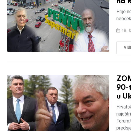
na 
Prije n
neočeki
10. 
VIŠ
ZOM
90-t
u Uk
Hrvatsk
najoštr
Forum.t
predsj