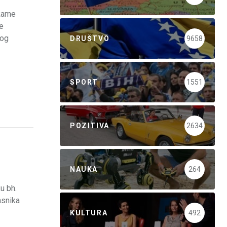
 Rame
e
bog
DRUŠTVO
9658
SPORT
1551
POZITIVA
2634
NAUKA
264
u bh.
asnika
KULTURA
492