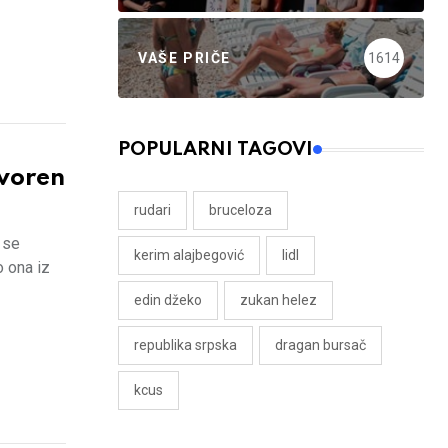
VAŠE PRIČE
1614
POPULARNI TAGOVI
voren
rudari
bruceloza
 se
kerim alajbegović
lidl
o ona iz
edin džeko
zukan helez
republika srpska
dragan bursač
kcus