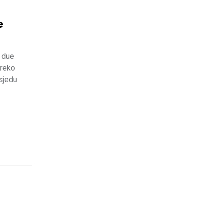
e
 due
preko
osjedu