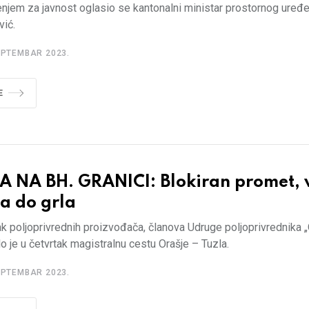
njem za javnost oglasio se kantonalni ministar prostornog uređe
vić.
EPTEMBAR 2023.
E
A NA BH. GRANICI: Blokiran promet,
a do grla
ak poljoprivrednih proizvođača, članova Udruge poljoprivrednika „
lo je u četvrtak magistralnu cestu Orašje – Tuzla.
EPTEMBAR 2023.