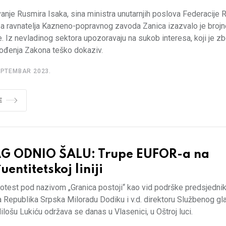
anje Rusmira Isaka, sina ministra unutarnjih poslova Federacije
za ravnatelja Kazneno-popravnog zavoda Zanica izazvalo je brojn
e. Iz nevladinog sektora upozoravaju na sukob interesa, koji je z
ođenja Zakona teško dokaziv.
EPTEMBAR 2023.
E
G ODNIO ŠALU: Trupe EUFOR-a na
entitetskoj liniji
otest pod nazivom „Granica postoji“ kao vid podrške predsjednik
a Republika Srpska Miloradu Dodiku i v.d. direktoru Službenog gl
lošu Lukiću održava se danas u Vlasenici, u Oštroj luci.