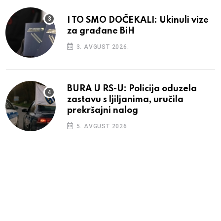
I TO SMO DOČEKALI: Ukinuli vize
za građane BiH
3. AVGUST 2026.
BURA U RS-U: Policija oduzela
zastavu s ljiljanima, uručila
prekršajni nalog
5. AVGUST 2026.