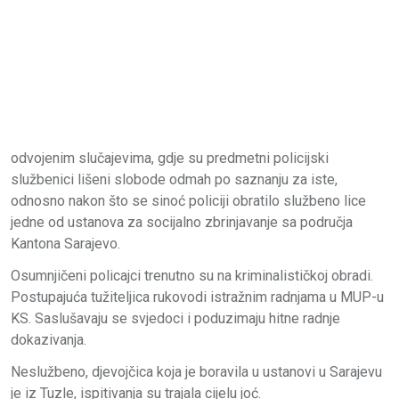
odvojenim slučajevima, gdje su predmetni policijski
službenici lišeni slobode odmah po saznanju za iste,
odnosno nakon što se sinoć policiji obratilo službeno lice
jedne od ustanova za socijalno zbrinjavanje sa područja
Kantona Sarajevo.
Osumnjičeni policajci trenutno su na kriminalističkoj obradi.
Postupajuća tužiteljica rukovodi istražnim radnjama u MUP-u
KS. Saslušavaju se svjedoci i poduzimaju hitne radnje
dokazivanja.
Neslužbeno, djevojčica koja je boravila u ustanovi u Sarajevu
je iz Tuzle, ispitivanja su trajala cijelu joć.