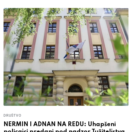
DRUŠTVO
NERMIN I ADNAN NA REDU: Uhapšeni
policajci predani pod nadzor Tužiteljstva