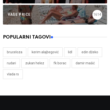
VAŠE PRIČE
1614
POPULARNI TAGOVI
bruceloza
kerim alajbegović
lidl
edin džeko
rudari
zukan helez
fk borac
damir mašić
vlada rs