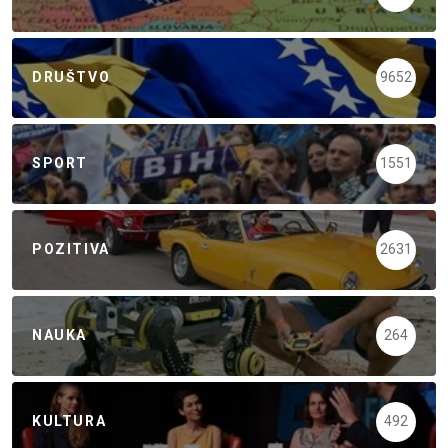
DRUŠTVO
9652
SPORT
1551
POZITIVA
2631
NAUKA
264
KULTURA
492