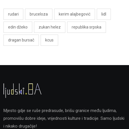
rudari
bruceloza
kerim alajbegović
lidl
edin džeko
zukan helez
republika srpska
dragan bursač
kcus
Mjesto gdje se ruše predrasude, brišu granice među ljudima,
promovišu dobre ideje, vrijednosti kulture i tradicije. Samo ljudski
i nikako drugačije!