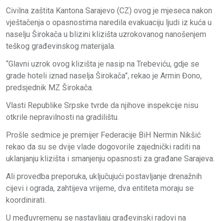
Civilna zaštita Kantona Sarajevo (CZ) ovog je mjeseca nakon
vještačenja o opasnostima naredila evakuaciju ljudi iz kuća u
naselju Širokača u blizini klizišta uzrokovanog nanošenjem
teškog građevinskog materijala.
“Glavni uzrok ovog klizišta je nasip na Trebeviću, gdje se
grade hoteli iznad naselja Širokača”, rekao je Armin Đono,
predsjednik MZ Širokača.
Vlasti Republike Srpske tvrde da njihove inspekcije nisu
otkrile nepravilnosti na gradilištu.
Prošle sedmice je premijer Federacije BiH Nermin Nikšić
rekao da su se dvije vlade dogovorile zajednički raditi na
uklanjanju klizišta i smanjenju opasnosti za građane Sarajeva.
Ali provedba preporuka, uključujući postavljanje drenažnih
cijevi i ograda, zahtijeva vrijeme, dva entiteta moraju se
koordinirati.
U međuvremenu se nastavljaju građevinski radovi na