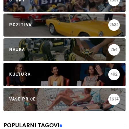
SPORT
1551
POZITIVA
2634
NAUKA
264
KULTURA
492
VAŠE PRIČE
1614
POPULARNI TAGOVI