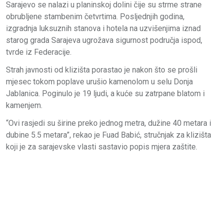
Sarajevo se nalazi u planinskoj dolini čije su strme strane
obrubljene stambenim četvrtima. Posljednjih godina,
izgradnja luksuznih stanova i hotela na uzvišenjima iznad
starog grada Sarajeva ugrožava sigurnost područja ispod,
tvrde iz Federacije.
Strah javnosti od klizišta porastao je nakon što se prošli
mjesec tokom poplave urušio kamenolom u selu Donja
Jablanica. Poginulo je 19 ljudi, a kuće su zatrpane blatom i
kamenjem.
“Ovi rasjedi su širine preko jednog metra, dužine 40 metara i
dubine 5.5 metara”, rekao je Fuad Babić, stručnjak za klizišta
koji je za sarajevske vlasti sastavio popis mjera zaštite.