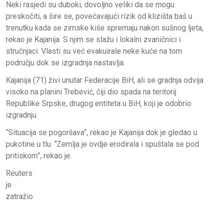
Neki rasjedi su duboki, dovoljno veliki da se mogu
preskočiti, a šire se, povećavajući rizik od klizišta baš u
trenutku kada se zimske kiše spremaju nakon sušnog ljeta,
rekao je Kajanija. S njim se slažu i lokalni zvaničnici i
stručnjaci. Vlasti su već evakuirale neke kuće na tom
području dok se izgradnja nastavlja.
Kajanija (71) živi unutar Federacije BiH, ali se gradnja odvija
visoko na planini Trebević, čiji dio spada na teritorij
Republike Srpske, drugog entiteta u BiH, koji je odobrio
izgradnju.
“Situacija se pogoršava”, rekao je Kajanija dok je gledao u
pukotine u tlu. “Zemlja je ovdje erodirala i spuštala se pod
pritiskom”, rekao je.
Reuters
je
zatražio