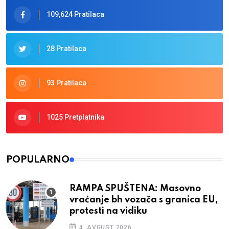
109,624 Pratilaca
28 Pratilaca
93 Pratilaca
1025 Pretplatnika
POPULARNO
RAMPA SPUŠTENA: Masovno
vraćanje bh vozača s granica EU,
protesti na vidiku
4. AVGUST 2026.