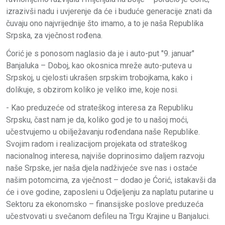
izrazivši nadu i uvjerenje da će i buduće generacije znati da
čuvaju ono najvrijednije što imamo, a to je naša Republika
Srpska, za vječnost rođena.
Ćorić je s ponosom naglasio da je i auto-put "9. januar"
Banjaluka – Doboj, kao okosnica mreže auto-puteva u
Srpskoj, u cjelosti ukrašen srpskim trobojkama, kako i
dolikuje, s obzirom koliko je veliko ime, koje nosi.
- Kao preduzeće od strateškog interesa za Republiku
Srpsku, čast nam je da, koliko god je to u našoj moći,
učestvujemo u obilježavanju rođendana naše Republike.
Svojim radom i realizacijom projekata od strateškog
nacionalnog interesa, najviše doprinosimo daljem razvoju
naše Srpske, jer naša djela nadživjeće sve nas i ostaće
našim potomcima, za vječnost – dodao je Ćorić, istakavši da
će i ove godine, zaposleni u Odjeljenju za naplatu putarine u
Sektoru za ekonomsko – finansijske poslove preduzeća
učestvovati u svečanom defileu na Trgu Krajine u Banjaluci.