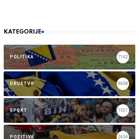
KATEGORIJE
POLITIKA
7142
DRUŠTVO
9658
SPORT
1551
POZITIVA
2634