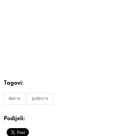
Tagovi:
dan rs
putevi rs
Podijeli: