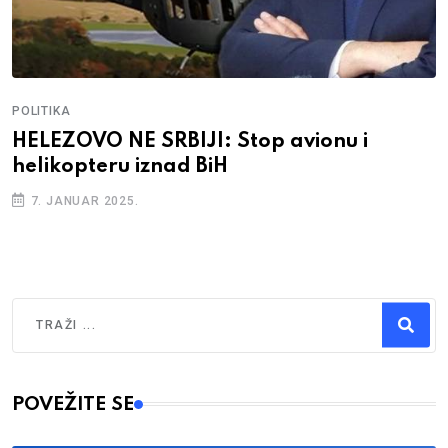
POLITIKA
HELEZOVO NE SRBIJI: Stop avionu i
helikopteru iznad BiH
7. JANUAR 2025.
Traži
Type 2 or more characters for results.
POVEŽITE SE