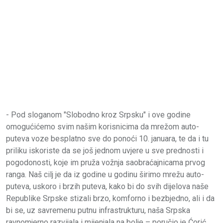
- Pod sloganom "Slobodno kroz Srpsku" i ove godine
omogućićemo svim našim korisnicima da mrežom auto-
puteva voze besplatno sve do ponoći 10. januara, te da i tu
priliku iskoriste da se još jednom uvjere u sve prednosti i
pogodonosti, koje im pruža vožnja saobraćajnicama prvog
ranga. Naš cilj je da iz godine u godinu širimo mrežu auto-
puteva, uskoro i brzih puteva, kako bi do svih dijelova naše
Republike Srpske stizali brzo, komforno i bezbjedno, ali i da
bi se, uz savremenu putnu infrastrukturu, naša Srpska
ravnomjerno razvijala i mijenjala na bolje – poručio je Ćorić,