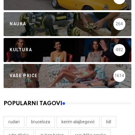
NAUKA
264
KULTURA
492
VAŠE PRIČE
1614
POPULARNI TAGOVI
rudari
bruceloza
kerim alajbegović
lidl