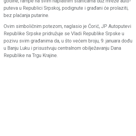
godine, rampe na svim naplatnim stanicama duž mreže auto-
puteva u Republici Srpskoj, podignute i građani će prolaziti,
bez plaćanja putarine.
Ovim simboličnim potezom, naglasio je Ćorić, ЈP Autoputevi
Republike Srpske pridružuje se Vladi Republike Srpske u
pozivu svim građanima da, u što većem broju, 9. januara dođu
u Banju Luku i prisustvuju centralnom obilježavanju Dana
Republike na Trgu Krajine.