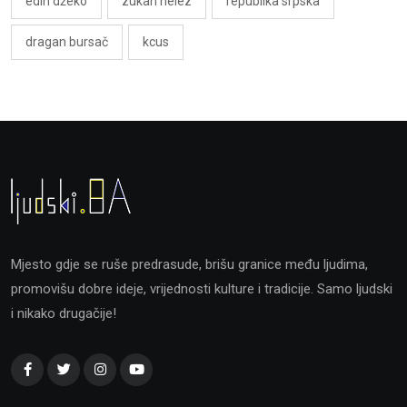
edin džeko
zukan helez
republika srpska
dragan bursač
kcus
Mjesto gdje se ruše predrasude, brišu granice među ljudima,
promovišu dobre ideje, vrijednosti kulture i tradicije. Samo ljudski
i nikako drugačije!