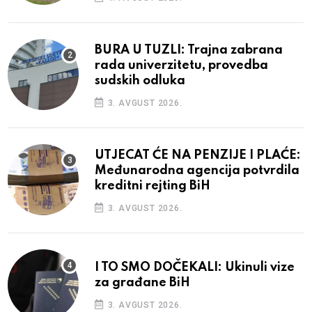
BURA U TUZLI: Trajna zabrana
rada univerzitetu, provedba
sudskih odluka
3. AVGUST 2026.
UTJECAT ĆE NA PENZIJE I PLAĆE:
Međunarodna agencija potvrdila
kreditni rejting BiH
3. AVGUST 2026.
I TO SMO DOČEKALI: Ukinuli vize
za građane BiH
3. AVGUST 2026.