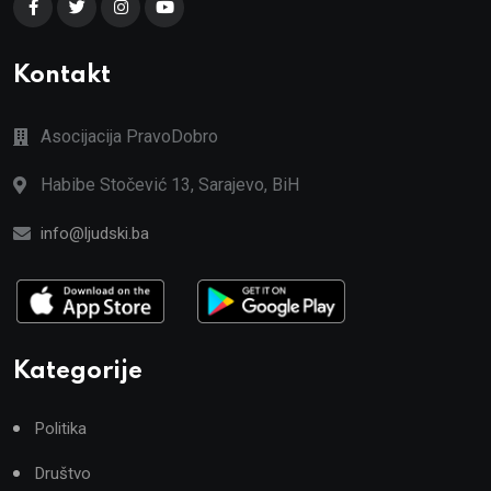
Kontakt
Asocijacija PravoDobro
Habibe Stočević 13, Sarajevo, BiH
info@ljudski.ba
Kategorije
Politika
Društvo