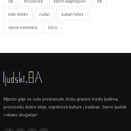
cik
bruceloza
kerim alajbegović
lidl
edin džeko
rudari
zukan helez
vijeće ministara
borci
Mjesto gdje se ruše predrasude, brišu granice među ljudima,
promovišu dobre ideje, vrijednosti kulture i tradicije. Samo ljudski
i nikako drugačije!