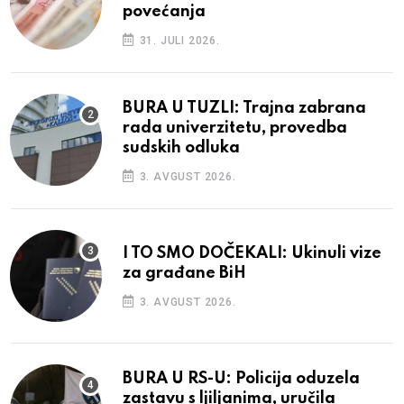
povećanja
31. JULI 2026.
BURA U TUZLI: Trajna zabrana
rada univerzitetu, provedba
sudskih odluka
3. AVGUST 2026.
I TO SMO DOČEKALI: Ukinuli vize
za građane BiH
3. AVGUST 2026.
BURA U RS-U: Policija oduzela
zastavu s ljiljanima, uručila