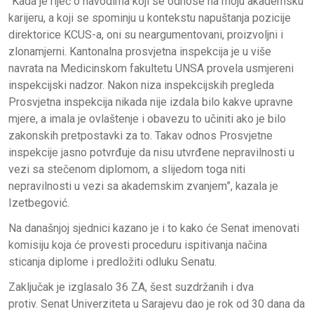
“Kada je riječ o navodima koji se odnose na moju akademsku
karijeru, a koji se spominju u kontekstu napuštanja pozicije
direktorice KCUS-a, oni su neargumentovani, proizvoljni i
zlonamjerni. Kantonalna prosvjetna inspekcija je u više
navrata na Medicinskom fakultetu UNSA provela usmjereni
inspekcijski nadzor. Nakon niza inspekcijskih pregleda
Prosvjetna inspekcija nikada nije izdala bilo kakve upravne
mjere, a imala je ovlaštenje i obavezu to učiniti ako je bilo
zakonskih pretpostavki za to. Takav odnos Prosvjetne
inspekcije jasno potvrđuje da nisu utvrđene nepravilnosti u
vezi sa stečenom diplomom, a slijedom toga niti
nepravilnosti u vezi sa akademskim zvanjem”, kazala je
Izetbegović.
Na današnjoj sjednici kazano je i to kako će Senat imenovati
komisiju koja će provesti proceduru ispitivanja načina
sticanja diplome i predložiti odluku Senatu.
Zaključak je izglasalo 36 ZA, šest suzdržanih i dva
protiv. Senat Univerziteta u Sarajevu dao je rok od 30 dana da