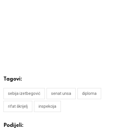
Tagovi:
sebija izetbegović
senat unsa
diploma
rifat škrijelj
inspekcija
Podijeli: