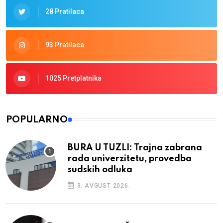
28 Pratilaca
93 Pratilaca
1025 Pretplatnika
POPULARNO
BURA U TUZLI: Trajna zabrana
rada univerzitetu, provedba
sudskih odluka
3. AVGUST 2026.