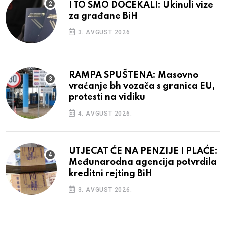
I TO SMO DOČEKALI: Ukinuli vize
za građane BiH
3. AVGUST 2026.
RAMPA SPUŠTENA: Masovno
vraćanje bh vozača s granica EU,
protesti na vidiku
4. AVGUST 2026.
UTJECAT ĆE NA PENZIJE I PLAĆE:
Međunarodna agencija potvrdila
kreditni rejting BiH
3. AVGUST 2026.