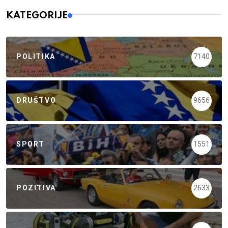
KATEGORIJE
POLITIKA
7140
DRUŠTVO
9656
SPORT
1551
POZITIVA
2633