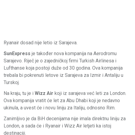
Ryanair dosad nije letio iz Sarajeva.
SunExpress
je također nova kompanija na Aerodromu
Sarajevo. Riječ je o zajedničkoj firmi Turkish Airlinesa i
Lufthanse koja postoji duže od 30 godina. Ova kompanija
trebala bi pokrenuti letove iz Sarajeva za Izmir i Antaliju u
Turskoj.
Na kraju, tu je i
Wizz Air
koji iz sarajeva već leti za London.
Ova kompanija vratit će let za Abu Dhabi koji je nedavno
ukinula, a uvest će i novu liniju za Italiju, odnosno Rim.
Zanimljivo je da BiH decenijama nije imala direktnu liniju za
London, a sada će i Ryanair i Wizz Air letjeti ka istoj
destinaciji.