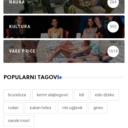
NAUKA
264
KULTURA
492
VAŠE PRIČE
1614
POPULARNI TAGOVI
bruceloza
kerim alajbegović
lidl
edin džeko
rudari
zukan helez
rite ugljevik
ginex
sanski most