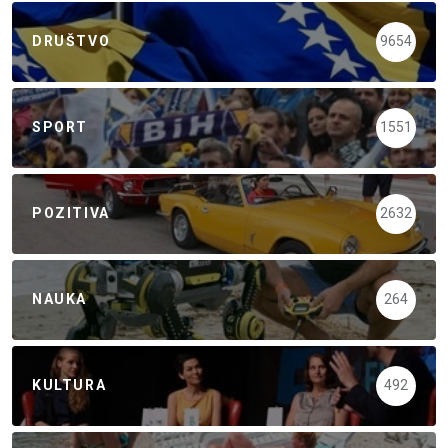
DRUŠTVO
9654
SPORT
1551
POZITIVA
2632
NAUKA
264
KULTURA
492