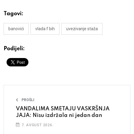
Tagovi:
banovići
vlada f bih
uvezivanje staža
Podijeli:
PROŠLI
VANDALIMA SMETAJU VASKRŠNJA
JAJA: Nisu izdržala ni jedan dan
7. AVGUST 2026.