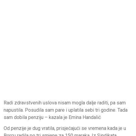
Radi zdravstvenih uslova nisam mogla dalje raditi, pa sam
napustila. Posudila sam pare i uplatila sebi tri godine. Tada
sam dobila penziju – kazala je Emina Handalić
Od penzije je dug vratila, prisjećajući se vremena kada je u
Borcu radila po tri smjene za 150 maraka. Iz Sindikata