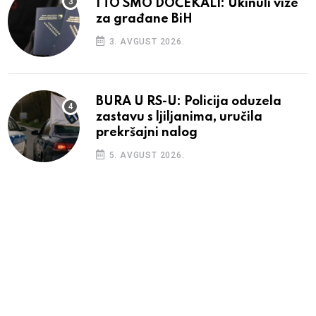
I TO SMO DOČEKALI: Ukinuli vize
za građane BiH
3. AVGUST 2026.
BURA U RS-U: Policija oduzela
zastavu s ljiljanima, uručila
prekršajni nalog
5. AVGUST 2026.