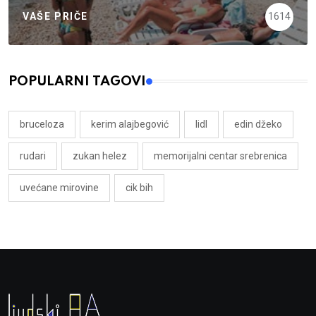
VAŠE PRIČE
1614
POPULARNI TAGOVI
bruceloza
kerim alajbegović
lidl
edin džeko
rudari
zukan helez
memorijalni centar srebrenica
uvećane mirovine
cik bih