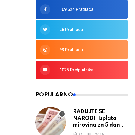
109,624 Pratilaca
28 Pratilaca
93 Pratilaca
1025 Pretplatnika
POPULARNO
RADUJTE SE
NARODI: Isplata
mirovina za 5 dana,
retroaktivna
31. JULI 2026.