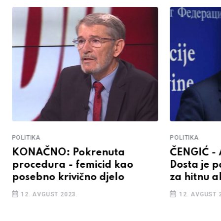
POLITIKA
POLITIKA
KONAČNO: Pokrenuta
ČENGIĆ -
procedura - femicid kao
Dosta je p
posebno krivično djelo
za hitnu a
12. AVGUST 2023.
12. AVGUST 