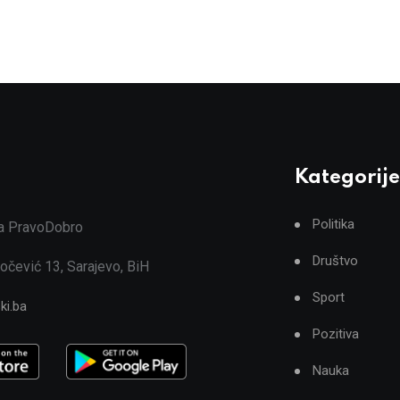
Kategorije
Politika
ja PravoDobro
Društvo
očević 13, Sarajevo, BiH
Sport
ki.ba
Pozitiva
Nauka