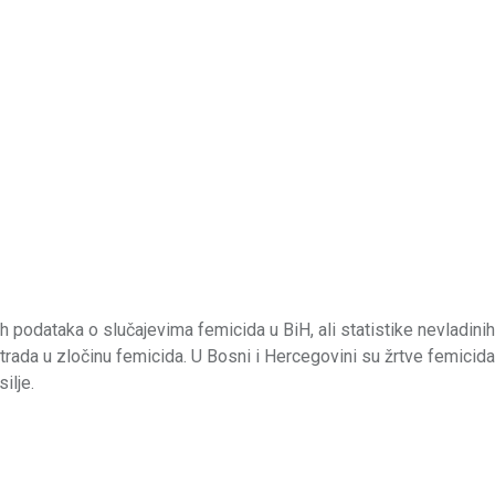
ih podataka o slučajevima femicida u BiH, ali statistike nevladinih
trada u zločinu femicida. U Bosni i Hercegovini su žrtve femicid
silje.