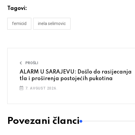
Tagovi:
femicid
inela selimovic
PROŠLI
ALARM U SARAJEVU: Došlo do rasijecanja
tla i proširenja postojećih pukotina
7. AVGUST 2026.
Povezani članci