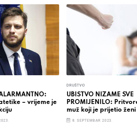
DRUŠTVO
 ALARMANTNO:
UBISTVO NIZAME SVE
atetike – vrijeme je
PROMIJENILO: Pritvor
kciju
muž koji je prijetio ženi
2023.
8. SEPTEMBAR 2023.