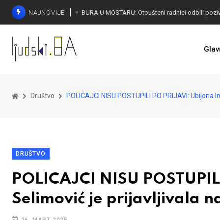
NAJNOVIJE
SORECA ZADOVOLJAN: Važan korak BiH ka EU
Glav
Društvo
POLICAJCI NISU POSTUPILI PO PRIJAVI: Ubijena Inela
DRUŠTVO
POLICAJCI NISU POSTUPILI
Selimović je prijavljivala n