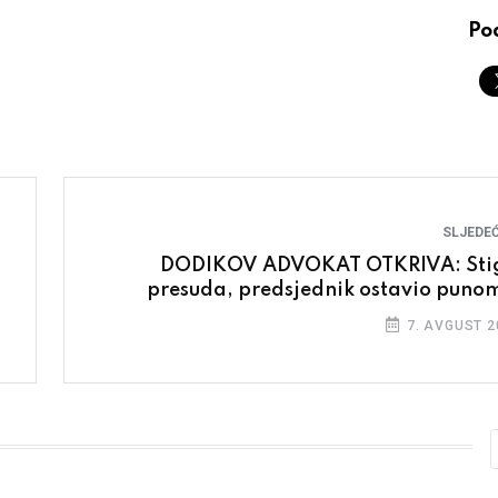
Pod
SLJEDEĆ
DODIKOV ADVOKAT OTKRIVA: Sti
presuda, predsjednik ostavio puno
7. AVGUST 2