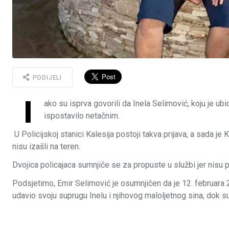
PODIJELI
I
ako su isprva govorili da Inela Selimović, koju je ubio
ispostavilo netačnim.
U Policijskoj stanici Kalesija postoji takva prijava, a sada je
nisu izašli na teren.
Dvojica policajaca sumnjiče se za propuste u službi jer nisu po
Podsjetimo, Emir Selimović je osumnjičen da je 12. februara 2
udavio svoju suprugu Inelu i njihovog maloljetnog sina, dok su