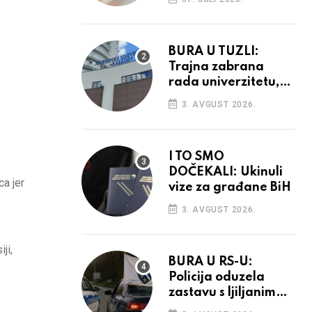
povećanja
BURA U TUZLI:
Trajna zabrana
rada univerzitetu,
provedba sudskih
3. AVGUST 2026.
odluka
I TO SMO
DOČEKALI: Ukinuli
ca jer
vize za građane BiH
3. AVGUST 2026.
ji,
BURA U RS-U:
Policija oduzela
zastavu s ljiljanima,
uručila prekršajni