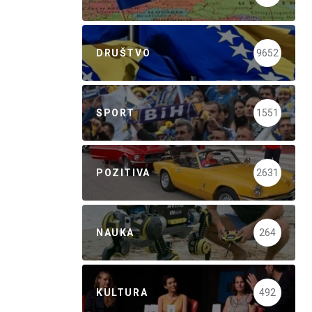
DRUŠTVO
9652
SPORT
1551
POZITIVA
2631
NAUKA
264
KULTURA
492