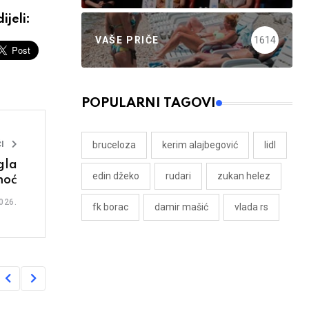
ijeli:
VAŠE PRIČE
1614
POPULARNI TAGOVI
I
bruceloza
kerim alajbegović
lidl
gla
edin džeko
rudari
zukan helez
moć
026.
fk borac
damir mašić
vlada rs