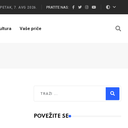
PRATITE NAS:
PETAK, 7. AVG 2026.
ultura
Vaše priče
Traži
Type 2 or more characters for results.
POVEŽITE SE