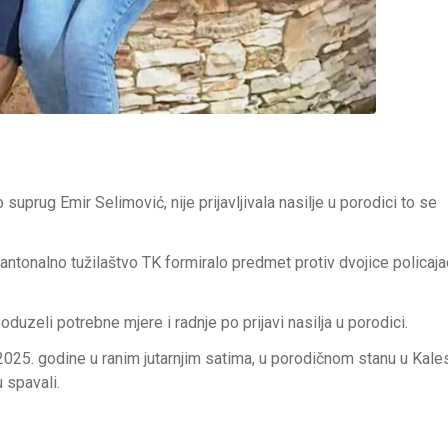
 suprug Emir Selimović, nije prijavljivala nasilje u porodici to se
 Kantonalno tužilaštvo TK formiralo predmet protiv dvojice policaja
duzeli potrebne mjere i radnje po prijavi nasilja u porodici.
025. godine u ranim jutarnjim satima, u porodičnom stanu u Kalesi
 spavali.