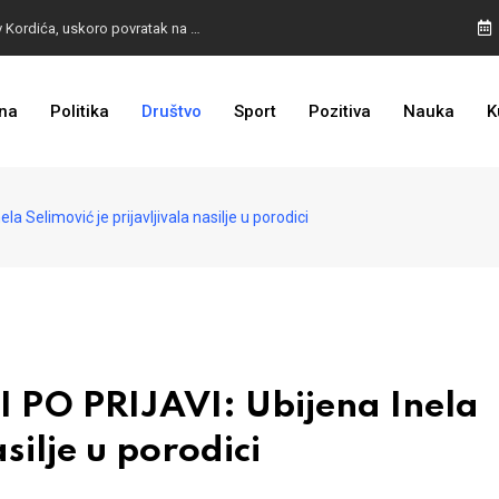
BURA U MOSTARU: Otpušteni radnici odbili poziv Kordića, uskoro povratak na posao
na
Politika
Društvo
Sport
Pozitiva
Nauka
K
I TO SMO DOČEKALI: Grad u BiH prvi put dobio sredstva EU
 Selimović je prijavljivala nasilje u porodici
 PO PRIJAVI: Ubijena Inela
asilje u porodici