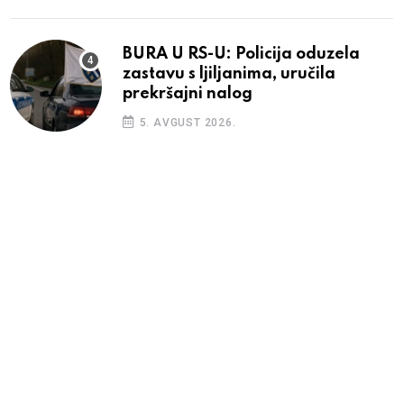
BURA U RS-U: Policija oduzela
zastavu s ljiljanima, uručila
prekršajni nalog
5. AVGUST 2026.