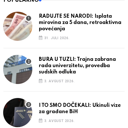
POPULARNO
RADUJTE SE NARODI: Isplata
mirovina za 5 dana, retroaktivna
povećanja
31. JULI 2026.
BURA U TUZLI: Trajna zabrana
rada univerzitetu, provedba
sudskih odluka
3. AVGUST 2026.
I TO SMO DOČEKALI: Ukinuli vize
za građane BiH
3. AVGUST 2026.