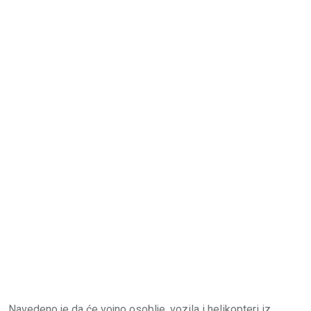
Navedeno je da će vojno osoblje, vozila i helikopteri iz