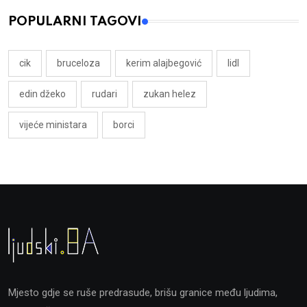
POPULARNI TAGOVI
cik
bruceloza
kerim alajbegović
lidl
edin džeko
rudari
zukan helez
vijeće ministara
borci
Mjesto gdje se ruše predrasude, brišu granice među ljudima,