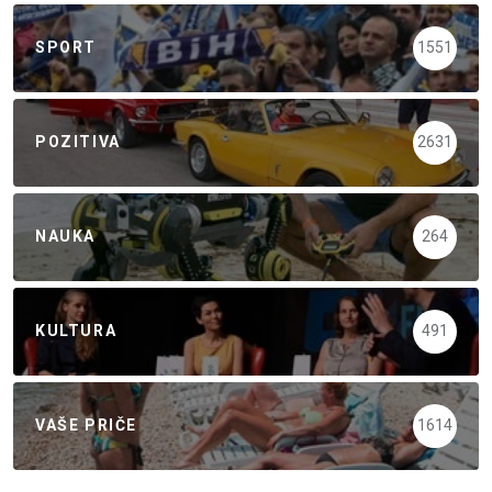
SPORT
1551
POZITIVA
2631
NAUKA
264
KULTURA
491
VAŠE PRIČE
1614