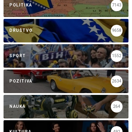
POLITIKA
7143
DRUŠTVO
9658
SPORT
1552
POZITIVA
2634
NAUKA
264
KULTURA
492