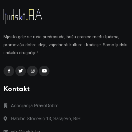
Mjesto gdje se ruše predrasude, brišu granice među ljudima,
promovišu dobre ideje, vrijednosti kulture i tradicije. Samo ljudski
i nikako drugačije!
Kontakt
Asocijacija PravoDobro
Habibe Stočević 13, Sarajevo, BiH
info@ljudski.ba