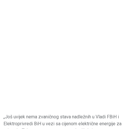
„Još uvijek nema zvaničnog stava nadležnih u Vladi FBiH i
Elektroprivredi BiH u vezi sa cijenom električne energije za