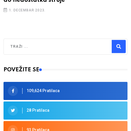
do nedostatka struje
1. DECEMBAR 2023.
Traži
Type 2 or more characters for results.
POVEŽITE SE
109,624 Pratilaca
28 Pratilaca
93 Pratilaca