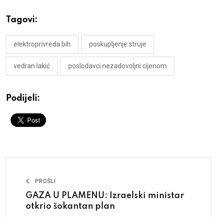
Tagovi:
elektroprivreda bih
poskupljenje struje
vedran lakić
poslodavci nezadovoljni cijenom
Podijeli:
PROŠLI
GAZA U PLAMENU: Izraelski ministar
otkrio šokantan plan