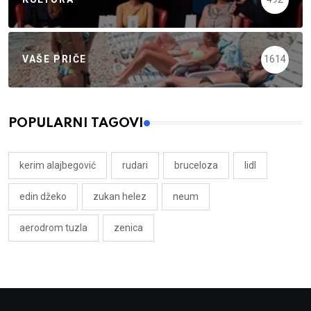
VAŠE PRIČE
1614
POPULARNI TAGOVI
kerim alajbegović
rudari
bruceloza
lidl
edin džeko
zukan helez
neum
aerodrom tuzla
zenica