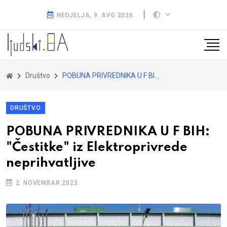
NEDJELJA, 9. AVG 2026.
Društvo
POBUNA PRIVREDNIKA U F BIH: "Čestitke" iz Elektroprivrede neprihvatljive
DRUŠTVO
POBUNA PRIVREDNIKA U F BIH:
"Čestitke" iz Elektroprivrede
neprihvatljive
2. NOVEMBAR 2023.