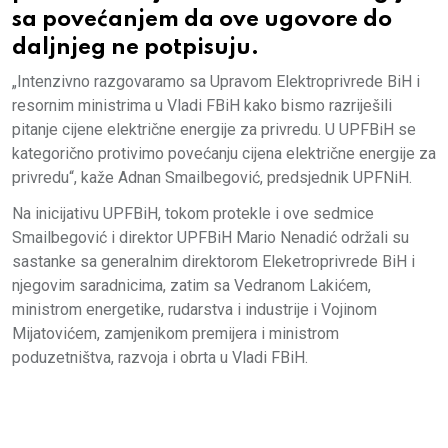
sa povećanjem da ove ugovore do
daljnjeg ne potpisuju.
„Intenzivno razgovaramo sa Upravom Elektroprivrede BiH i
resornim ministrima u Vladi FBiH kako bismo razriješili
pitanje cijene električne energije za privredu. U UPFBiH se
kategorično protivimo povećanju cijena električne energije za
privredu“, kaže Adnan Smailbegović, predsjednik UPFNiH.
Na inicijativu UPFBiH, tokom protekle i ove sedmice
Smailbegović i direktor UPFBiH Mario Nenadić održali su
sastanke sa generalnim direktorom Eleketroprivrede BiH i
njegovim saradnicima, zatim sa Vedranom Lakićem,
ministrom energetike, rudarstva i industrije i Vojinom
Mijatovićem, zamjenikom premijera i ministrom
poduzetništva, razvoja i obrta u Vladi FBiH.