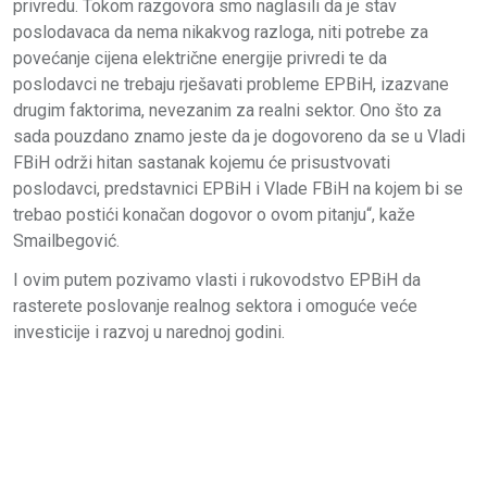
privredu. Tokom razgovora smo naglasili da je stav
poslodavaca da nema nikakvog razloga, niti potrebe za
povećanje cijena električne energije privredi te da
poslodavci ne trebaju rješavati probleme EPBiH, izazvane
drugim faktorima, nevezanim za realni sektor. Ono što za
sada pouzdano znamo jeste da je dogovoreno da se u Vladi
FBiH održi hitan sastanak kojemu će prisustvovati
poslodavci, predstavnici EPBiH i Vlade FBiH na kojem bi se
trebao postići konačan dogovor o ovom pitanju“, kaže
Smailbegović.
I ovim putem pozivamo vlasti i rukovodstvo EPBiH da
rasterete poslovanje realnog sektora i omoguće veće
investicije i razvoj u narednoj godini.