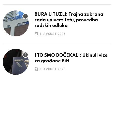
BURA U TUZLI: Trajna zabrana
rada univerzitetu, provedba
sudskih odluka
3. AVGUST 2026.
I TO SMO DOČEKALI: Ukinuli vize
za građane BiH
3. AVGUST 2026.