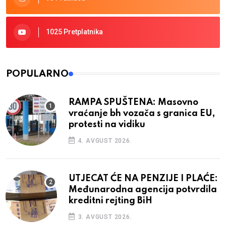
1025 Pretplatnika
POPULARNO
RAMPA SPUŠTENA: Masovno
vraćanje bh vozača s granica EU,
protesti na vidiku
4. AVGUST 2026.
UTJECAT ĆE NA PENZIJE I PLAĆE:
Međunarodna agencija potvrdila
kreditni rejting BiH
3. AVGUST 2026.