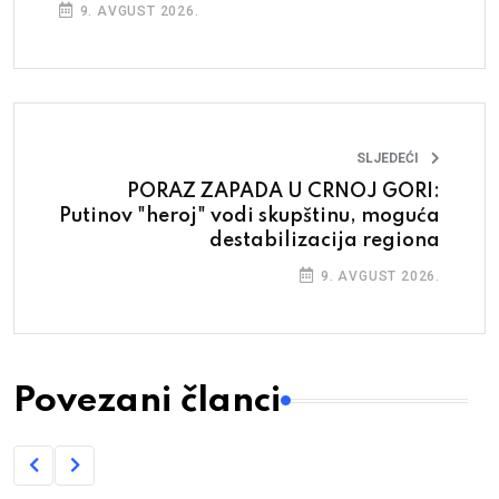
9. AVGUST 2026.
SLJEDEĆI
PORAZ ZAPADA U CRNOJ GORI:
Putinov "heroj" vodi skupštinu, moguća
destabilizacija regiona
9. AVGUST 2026.
Povezani članci